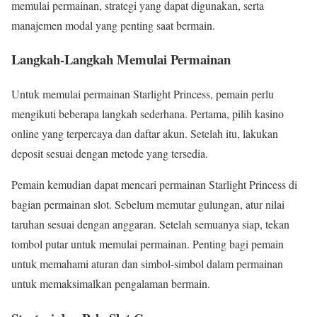
memulai permainan, strategi yang dapat digunakan, serta
manajemen modal yang penting saat bermain.
Langkah-Langkah Memulai Permainan
Untuk memulai permainan Starlight Princess, pemain perlu
mengikuti beberapa langkah sederhana. Pertama, pilih kasino
online yang terpercaya dan daftar akun. Setelah itu, lakukan
deposit sesuai dengan metode yang tersedia.
Pemain kemudian dapat mencari permainan Starlight Princess di
bagian permainan slot. Sebelum memutar gulungan, atur nilai
taruhan sesuai dengan anggaran. Setelah semuanya siap, tekan
tombol putar untuk memulai permainan. Penting bagi pemain
untuk memahami aturan dan simbol-simbol dalam permainan
untuk memaksimalkan pengalaman bermain.