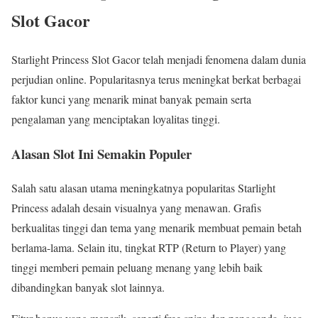
Slot Gacor
Starlight Princess Slot Gacor telah menjadi fenomena dalam dunia
perjudian online. Popularitasnya terus meningkat berkat berbagai
faktor kunci yang menarik minat banyak pemain serta
pengalaman yang menciptakan loyalitas tinggi.
Alasan Slot Ini Semakin Populer
Salah satu alasan utama meningkatnya popularitas Starlight
Princess adalah desain visualnya yang menawan. Grafis
berkualitas tinggi dan tema yang menarik membuat pemain betah
berlama-lama. Selain itu, tingkat RTP (Return to Player) yang
tinggi memberi pemain peluang menang yang lebih baik
dibandingkan banyak slot lainnya.