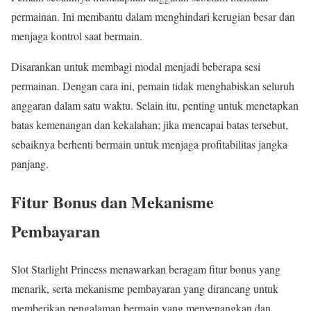
permainan. Ini membantu dalam menghindari kerugian besar dan
menjaga kontrol saat bermain.
Disarankan untuk membagi modal menjadi beberapa sesi
permainan. Dengan cara ini, pemain tidak menghabiskan seluruh
anggaran dalam satu waktu. Selain itu, penting untuk menetapkan
batas kemenangan dan kekalahan; jika mencapai batas tersebut,
sebaiknya berhenti bermain untuk menjaga profitabilitas jangka
panjang.
Fitur Bonus dan Mekanisme
Pembayaran
Slot Starlight Princess menawarkan beragam fitur bonus yang
menarik, serta mekanisme pembayaran yang dirancang untuk
memberikan pengalaman bermain yang menyenangkan dan