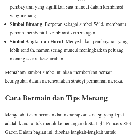
pembayaran yang signifikan saat muncul dalam kombinasi
yang menang.
Simbol Bintang
: Berperan sebagai simbol Wild, membantu
pemain membentuk kombinasi kemenangan.
Simbol Angka dan Huruf
: Menyediakan pembayaran yang
lebih rendah, namun sering muncul meningkatkan peluang
menang secara keseluruhan.
Memahami simbol-simbol ini akan memberikan pemain
keunggulan dalam merencanakan strategi permainan mereka.
Cara Bermain dan Tips Menang
Mengetahui cara bermain dan menerapkan strategi yang tepat
adalah kunci untuk meraih kemenangan di Starlight Princess Slot
Gacor. Dalam bagian ini, dibahas langkah-langkah untuk