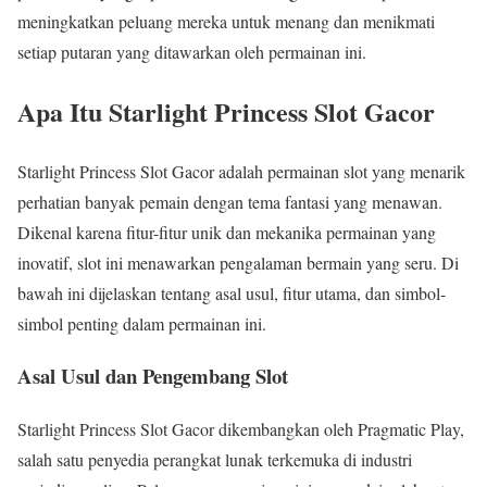
meningkatkan peluang mereka untuk menang dan menikmati
setiap putaran yang ditawarkan oleh permainan ini.
Apa Itu Starlight Princess Slot Gacor
Starlight Princess Slot Gacor adalah permainan slot yang menarik
perhatian banyak pemain dengan tema fantasi yang menawan.
Dikenal karena fitur-fitur unik dan mekanika permainan yang
inovatif, slot ini menawarkan pengalaman bermain yang seru. Di
bawah ini dijelaskan tentang asal usul, fitur utama, dan simbol-
simbol penting dalam permainan ini.
Asal Usul dan Pengembang Slot
Starlight Princess Slot Gacor dikembangkan oleh Pragmatic Play,
salah satu penyedia perangkat lunak terkemuka di industri