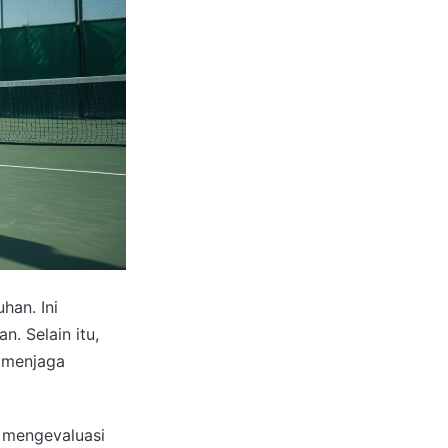
han. Ini
n. Selain itu,
k menjaga
 mengevaluasi