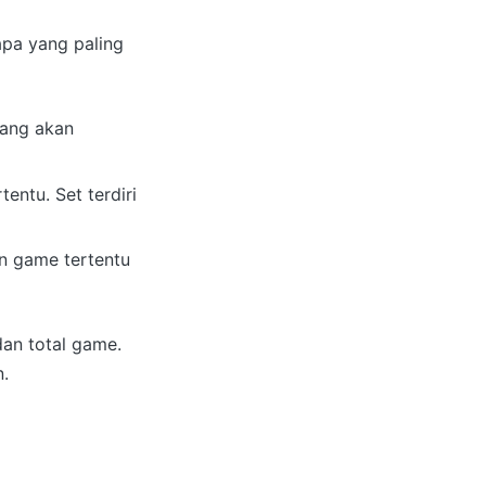
apa yang paling
yang akan
entu. Set terdiri
n game tertentu
dan total game.
.