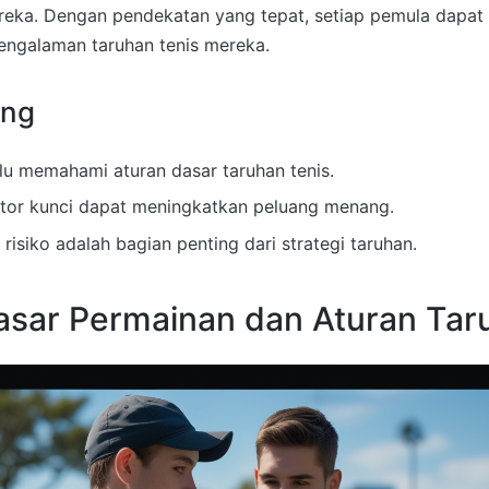
ereka. Dengan pendekatan yang tepat, setiap pemula dapat 
ngalaman taruhan tenis mereka.
ing
lu memahami aturan dasar taruhan tenis.
aktor kunci dapat meningkatkan peluang menang.
isiko adalah bagian penting dari strategi taruhan.
asar Permainan dan Aturan Tar