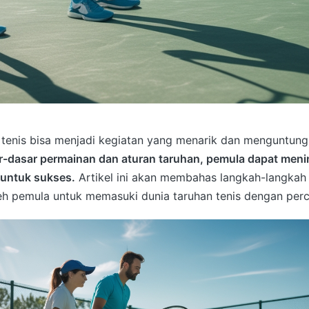
 tenis bisa menjadi kegiatan yang menarik dan menguntun
-dasar permainan dan aturan taruhan, pemula dapat men
untuk sukses.
Artikel ini akan membahas langkah-langkah
eh pemula untuk memasuki dunia taruhan tenis dengan perca