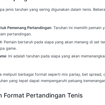
pa jenis taruhan yang sering digunakan dalam tenis. Beber
ntuk Pemenang Pertandingan
: Taruhan ini memilih pemain 
am pertandingan.
t
: Pemain bertaruh pada siapa yang akan menang di set tert
apa game.
ame
: Ini adalah taruhan pada siapa yang akan memenangka
a meliputi berbagai format seperti mix parlay, bet spread, 
aruhan yang tepat dapat mempengaruhi peluang kemenangan
n Format Pertandingan Tenis