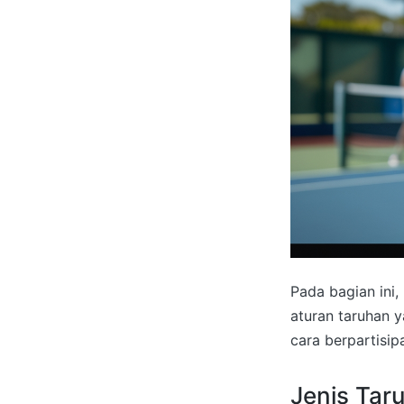
Pada bagian ini
aturan taruhan 
cara berpartisip
Jenis Tar