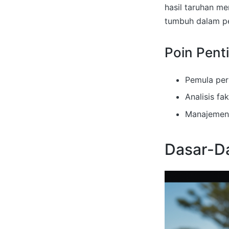
hasil taruhan m
tumbuh dalam pe
Poin Pent
Pemula per
Analisis f
Manajemen r
Dasar-D