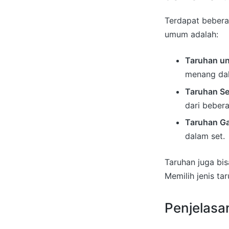
Terdapat bebera
umum adalah:
Taruhan u
menang dal
Taruhan Se
dari beber
Taruhan G
dalam set.
Taruhan juga bis
Memilih jenis t
Penjelasa