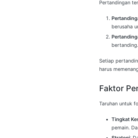
Pertandingan te
Pertanding
berusaha u
Pertanding
bertanding.
Setiap pertandin
harus memenangk
Faktor Pe
Taruhan untuk f
Tingkat Ke
pemain. Da
Strategi
: D