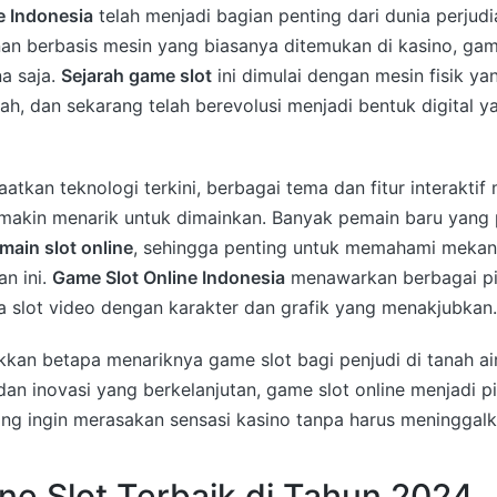
e Indonesia
telah menjadi bagian penting dari dunia perjudi
an berbasis mesin yang biasanya ditemukan di kasino, game
a saja.
Sejarah game slot
ini dimulai dengan mesin fisik ya
ah, dan sekarang telah berevolusi menjadi bentuk digital y
tkan teknologi terkini, berbagai tema dan fitur interakti
emakin menarik untuk dimainkan. Banyak pemain baru yang
main slot online
, sehingga penting untuk memahami meka
an ini.
Game Slot Online Indonesia
menawarkan berbagai pili
ga slot video dengan karakter dan grafik yang menakjubkan.
kkan betapa menariknya game slot bagi penjudi di tanah air
n inovasi yang berkelanjutan, game slot online menjadi pi
ng ingin merasakan sensasi kasino tanpa harus meninggal
ine Slot Terbaik di Tahun 2024