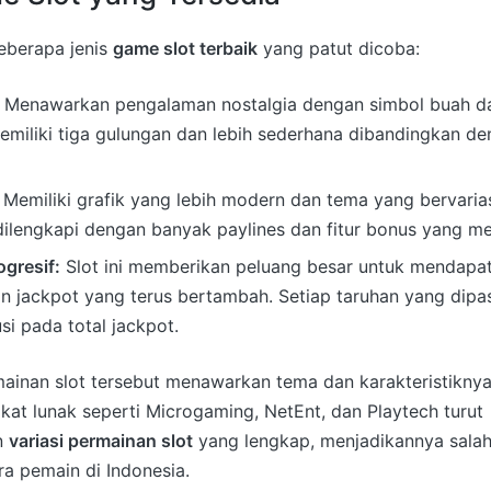
beberapa jenis
game slot terbaik
yang patut dicoba:
Menawarkan pengalaman nostalgia dengan simbol buah dan
emiliki tiga gulungan dan lebih sederhana dibandingkan de
Memiliki grafik yang lebih modern dan tema yang bervari
dilengkapi dengan banyak paylines dan fitur bonus yang me
ogresif:
Slot ini memberikan peluang besar untuk mendapa
 jackpot yang terus bertambah. Setiap taruhan yang dipa
si pada total jackpot.
mainan slot tersebut menawarkan tema dan karakteristiknya 
at lunak seperti Microgaming, NetEnt, dan Playtech turut
n
variasi permainan slot
yang lengkap, menjadikannya salah 
ra pemain di Indonesia.