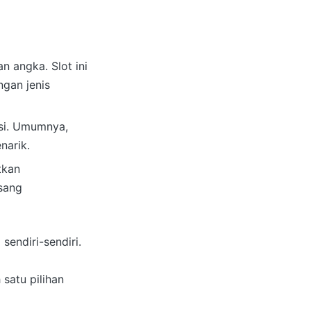
 angka. Slot ini
ngan jenis
asi. Umumnya,
narik.
tkan
sang
sendiri-sendiri.
satu pilihan