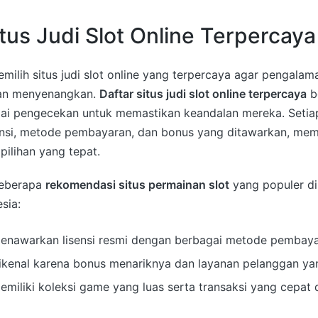
itus Judi Slot Online Terpercaya
milih situs judi slot online yang terpercaya agar pengala
an menyenangkan.
Daftar situs judi slot online terpercaya
be
ai pengecekan untuk memastikan keandalan mereka. Setiap 
ensi, metode pembayaran, dan bonus yang ditawarkan, me
ilihan yang tepat.
beberapa
rekomendasi situs permainan slot
yang populer di
sia:
enawarkan lisensi resmi dengan berbagai metode pembaya
ikenal karena bonus menariknya dan layanan pelanggan yan
emiliki koleksi game yang luas serta transaksi yang cepat