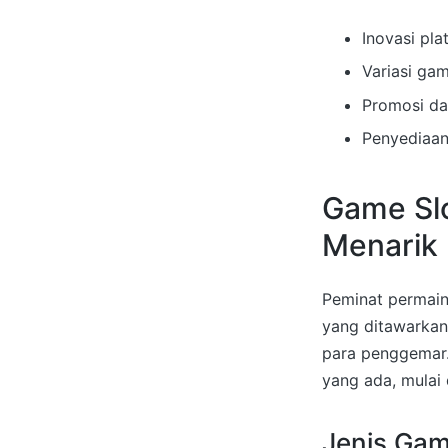
Inovasi pl
Variasi ga
Promosi da
Penyediaan
Game Slo
Menarik
Peminat permaina
yang ditawarkan.
para penggemar.
yang ada, mulai 
Jenis Gam