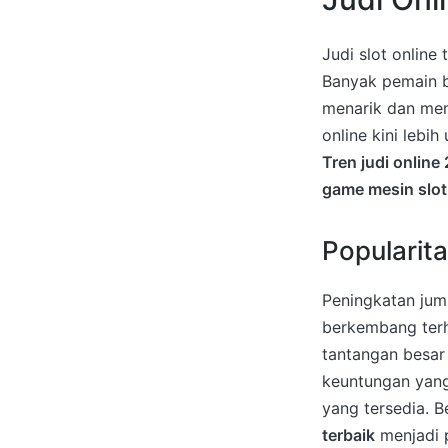
Judi slot online
Banyak pemain b
menarik dan men
online kini lebi
Tren judi online
game mesin slot
Popularita
Peningkatan jum
berkembang te
tantangan besar
keuntungan yang 
yang tersedia. 
terbaik
menjadi p