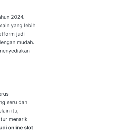
tahun 2024.
ain yang lebih
tform judi
a dengan mudah.
 menyediakan
erus
ng seru dan
ain itu,
itur menarik
judi online slot