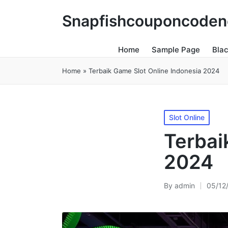
Snapfishcouponcode
Home
Sample Page
Blac
Home
»
Terbaik Game Slot Online Indonesia 2024
Posted
Slot Online
in
Terbai
2024
By
admin
05/12
Posted
by