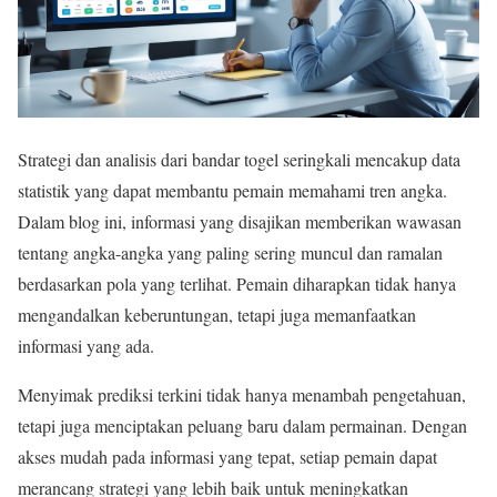
Strategi dan analisis dari bandar togel seringkali mencakup data
statistik yang dapat membantu pemain memahami tren angka.
Dalam blog ini, informasi yang disajikan memberikan wawasan
tentang angka-angka yang paling sering muncul dan ramalan
berdasarkan pola yang terlihat. Pemain diharapkan tidak hanya
mengandalkan keberuntungan, tetapi juga memanfaatkan
informasi yang ada.
Menyimak prediksi terkini tidak hanya menambah pengetahuan,
tetapi juga menciptakan peluang baru dalam permainan. Dengan
akses mudah pada informasi yang tepat, setiap pemain dapat
merancang strategi yang lebih baik untuk meningkatkan