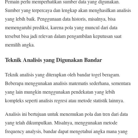
Pemain perlu memperhatikan sumber data yang digunakan.
Sumber yang terpercaya dan lengkap akan menghasilkan analisis
yang lebih baik. Penggunaan data historis, misalnya, bisa
memengaruhi prediksi, karena pola yang muncul dari data
tersebut bisa jadi relevan dalam pengambilan keputusan saat
memilih angka.
Teknik Analisis yang Digunakan Bandar
Teknik analisis yang diterapkan oleh bandar togel beragam.
Beberapa menggunakan analisis matematis sederhana, sementara
yang lain mungkin menggunakan pendekatan yang lebih
kompleks seperti analisis regresi atau metode statistik lainnya.
Analisis ini bertujuan untuk menemukan pola dan tren dari data
yang telah dikumpulkan. Misalnya, menggunakan metode
frequency analysis, bandar dapat mengetahui angka mana yang