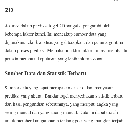
2D
Akurasi dalam prediksi togel 2D sangat dipengaruhi oleh
beberapa faktor kunci. Ini mencakup sumber data yang
digunakan, teknik analisis yang diterapkan, dan peran algoritma
dalam proses prediksi. Memahami faktor-faktor ini bisa membantu
pemain membuat keputusan yang lebih informasional.
Sumber Data dan Statistik Terbaru
Sumber data yang tepat merupakan dasar dalam menyusun
prediksi yang akurat. Bandar togel menyediakan statistik terbaru
dari hasil pengundian sebelumnya, yang meliputi angka yang
sering muncul dan yang jarang muncul. Data ini dapat diolah
untuk memberikan gambaran tentang pola yang mungkin terjadi.