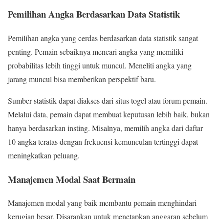
Pemilihan Angka Berdasarkan Data Statistik
Pemilihan angka yang cerdas berdasarkan data statistik sangat
penting. Pemain sebaiknya mencari angka yang memiliki
probabilitas lebih tinggi untuk muncul. Meneliti angka yang
jarang muncul bisa memberikan perspektif baru.
Sumber statistik dapat diakses dari situs togel atau forum pemain.
Melalui data, pemain dapat membuat keputusan lebih baik, bukan
hanya berdasarkan insting. Misalnya, memilih angka dari daftar
10 angka teratas dengan frekuensi kemunculan tertinggi dapat
meningkatkan peluang.
Manajemen Modal Saat Bermain
Manajemen modal yang baik membantu pemain menghindari
kerugian besar. Disarankan untuk menetapkan anggaran sebelum