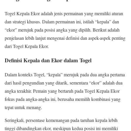
Togel Kepala Ekor adalah jenis permainan yang memiliki aturan
dan strategi khusus. Dalam permainan ini, istilah “kepala” dan
“ekor” merujuk pada posisi angka yang dipilih. Berikut adalah
penjelasan lebih lanjut mengenai definisi dan aspek-aspek penting
dari Togel Kepala Ekor.
Definisi Kepala dan Ekor dalam Togel
Dalam konteks Togel, “kepala” merujuk pada dua angka pertama
dari hasil pengundian yang ditarik, sementara “ekor” adalah dua
angka terakhir. Pemain yang bertaruh pada Togel Kepala Ekor
fokus pada angka-angka ini, berusaha memilih kombinasi yang
tepat untuk menang.
Seringkali, persentase kemenangan pada taruhan kepala lebih
tinggi dibandingkan ekor, meskipun kedua posisi ini memiliki