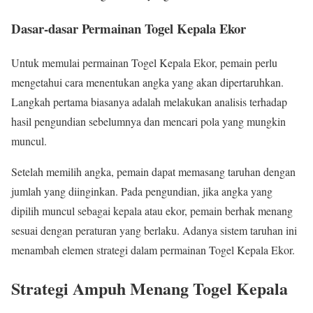
Dasar-dasar Permainan Togel Kepala Ekor
Untuk memulai permainan Togel Kepala Ekor, pemain perlu
mengetahui cara menentukan angka yang akan dipertaruhkan.
Langkah pertama biasanya adalah melakukan analisis terhadap
hasil pengundian sebelumnya dan mencari pola yang mungkin
muncul.
Setelah memilih angka, pemain dapat memasang taruhan dengan
jumlah yang diinginkan. Pada pengundian, jika angka yang
dipilih muncul sebagai kepala atau ekor, pemain berhak menang
sesuai dengan peraturan yang berlaku. Adanya sistem taruhan ini
menambah elemen strategi dalam permainan Togel Kepala Ekor.
Strategi Ampuh Menang Togel Kepala