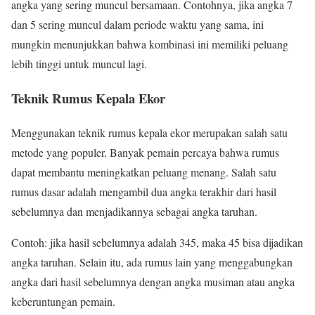
angka yang sering muncul bersamaan. Contohnya, jika angka 7
dan 5 sering muncul dalam periode waktu yang sama, ini
mungkin menunjukkan bahwa kombinasi ini memiliki peluang
lebih tinggi untuk muncul lagi.
Teknik Rumus Kepala Ekor
Menggunakan teknik rumus kepala ekor merupakan salah satu
metode yang populer. Banyak pemain percaya bahwa rumus
dapat membantu meningkatkan peluang menang. Salah satu
rumus dasar adalah mengambil dua angka terakhir dari hasil
sebelumnya dan menjadikannya sebagai angka taruhan.
Contoh: jika hasil sebelumnya adalah 345, maka 45 bisa dijadikan
angka taruhan. Selain itu, ada rumus lain yang menggabungkan
angka dari hasil sebelumnya dengan angka musiman atau angka
keberuntungan pemain.