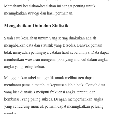
Memahami kesalahan-kesalahan ini sangat penting untuk
meningkatkan strategi dan hasil permainan.
Mengabaikan Data dan Statistik
Salah satu kesalahan umum yang sering dilakukan adalah
mengabaikan data dan statistik yang tersedia. Banyak pemain
tidak menyadari pentingnya catatan hasil sebelumnya. Data dapat
memberikan wawasan mengenai pola yang muncul dalam angka-
angka yang sering keluar.
Menggunakan tabel atau grafik untuk melihat tren dapat
membantu pemain membuat keputusan lebih baik. Contoh data
yang bisa dianalisis meliputi frekuensi angka tertentu dan
kombinasi yang paling sukses. Dengan memperhatikan angka
yang cenderung muncul, pemain dapat meningkatkan peluang
mereka.