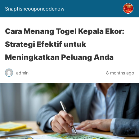
Snapfishcouponcodenow
Cara Menang Togel Kepala Ekor:
Strategi Efektif untuk
Meningkatkan Peluang Anda
admin
8 months ago