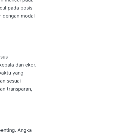
ul pada posisi
ar dengan modal
usus
kepala dan ekor.
 waktu yang
an sesuai
an transparan,
penting. Angka