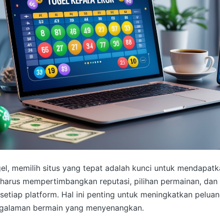
el, memilih situs yang tepat adalah kunci untuk mendapatk
 harus mempertimbangkan reputasi, pilihan permainan, dan
 setiap platform. Hal ini penting untuk meningkatkan pelu
galaman bermain yang menyenangkan.