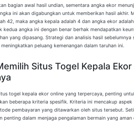
an bagian awal hasil undian, sementara angka ekor menun
angka ini akan digabungkan untuk memberikan hasil akhir. Mi
alah 42, maka angka kepala adalah 4 dan angka ekor adala
k kedua angka ini dengan benar berhak mendapatkan keun
uhan yang dipasang. Strategi dan analisis hasil sebelumnya s
 meningkatkan peluang kemenangan dalam taruhan ini.
 Memilih Situs Togel Kepala Ekor
aya
tus togel kepala ekor online yang terpercaya, penting untu
n beberapa kriteria spesifik. Kriteria ini mencakup aspe
etode pembayaran yang ditawarkan oleh situs tersebut. Set
n penting dalam menjaga pengalaman bermain yang aman