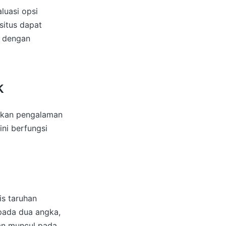
luasi opsi
situs dapat
i dengan
k
arkan pengalaman
ni berfungsi
is taruhan
pada dua angka,
an muncul pada