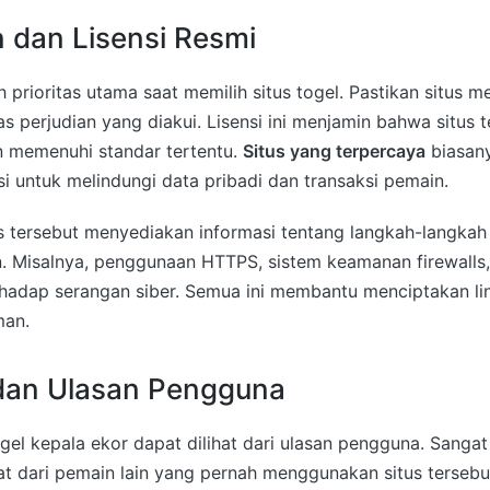
dan Lisensi Resmi
prioritas utama saat memilih situs togel. Pastikan situs mem
tas perjudian yang diakui. Lisensi ini menjamin bahwa situs t
 memenuhi standar tertentu.
Situs yang terpercaya
biasan
si untuk melindungi data pribadi dan transaksi pemain.
s tersebut menyediakan informasi tentang langkah-langka
. Misalnya, penggunaan HTTPS, sistem keamanan firewalls
rhadap serangan siber. Semua ini membantu menciptakan l
man.
dan Ulasan Pengguna
ogel kepala ekor dapat dilihat dari ulasan pengguna. Sangat
 dari pemain lain yang pernah menggunakan situs tersebut