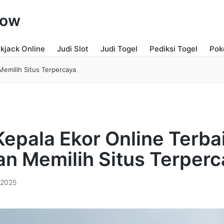
now
kjack Online
Judi Slot
Judi Togel
Pediksi Togel
Pok
Memilih Situs Terpercaya
Kepala Ekor Online Terba
n Memilih Situs Terperc
/2025