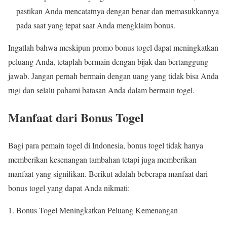
pastikan Anda mencatatnya dengan benar dan memasukkannya
pada saat yang tepat saat Anda mengklaim bonus.
Ingatlah bahwa meskipun promo bonus togel dapat meningkatkan
peluang Anda, tetaplah bermain dengan bijak dan bertanggung
jawab. Jangan pernah bermain dengan uang yang tidak bisa Anda
rugi dan selalu pahami batasan Anda dalam bermain togel.
Manfaat dari Bonus Togel
Bagi para pemain togel di Indonesia, bonus togel tidak hanya
memberikan kesenangan tambahan tetapi juga memberikan
manfaat yang signifikan. Berikut adalah beberapa manfaat dari
bonus togel yang dapat Anda nikmati:
Bonus Togel Meningkatkan Peluang Kemenangan