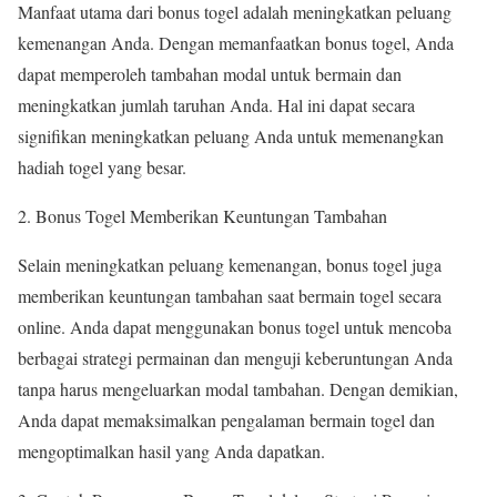
Manfaat utama dari bonus togel adalah meningkatkan peluang
kemenangan Anda. Dengan memanfaatkan bonus togel, Anda
dapat memperoleh tambahan modal untuk bermain dan
meningkatkan jumlah taruhan Anda. Hal ini dapat secara
signifikan meningkatkan peluang Anda untuk memenangkan
hadiah togel yang besar.
Bonus Togel Memberikan Keuntungan Tambahan
Selain meningkatkan peluang kemenangan, bonus togel juga
memberikan keuntungan tambahan saat bermain togel secara
online. Anda dapat menggunakan bonus togel untuk mencoba
berbagai strategi permainan dan menguji keberuntungan Anda
tanpa harus mengeluarkan modal tambahan. Dengan demikian,
Anda dapat memaksimalkan pengalaman bermain togel dan
mengoptimalkan hasil yang Anda dapatkan.