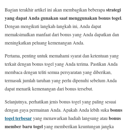
strategi
Bagian terakhir artikel ini akan membagikan beberapa
yang dapat Anda gunakan saat menggunakan bonus togel
.
Dengan mengikuti langkah-langkah ini, Anda dapat
memaksimalkan manfaat dari bonus yang Anda dapatkan dan
meningkatkan peluang kemenangan Anda.
Pertama, penting untuk memahami syarat dan ketentuan yang
terkait dengan bonus togel yang Anda terima. Pastikan Anda
membaca dengan teliti semua persyaratan yang diberikan,
termasuk jumlah taruhan yang perlu dipenuhi sebelum Anda
dapat menarik kemenangan dari bonus tersebut.
Selanjutnya, perhatikan jenis bonus togel yang paling sesuai
bonus
dengan gaya permainan Anda. Apakah Anda lebih suka
togel terbesar
bonus
yang menawarkan hadiah langsung atau
member baru togel
yang memberikan keuntungan jangka