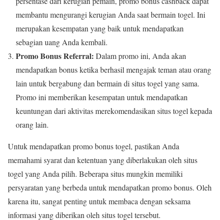
persentase dari kerugian pemain, promo bonus cashback dapat
membantu mengurangi kerugian Anda saat bermain togel. Ini
merupakan kesempatan yang baik untuk mendapatkan
sebagian uang Anda kembali.
Promo Bonus Referral:
Dalam promo ini, Anda akan
mendapatkan bonus ketika berhasil mengajak teman atau orang
lain untuk bergabung dan bermain di situs togel yang sama.
Promo ini memberikan kesempatan untuk mendapatkan
keuntungan dari aktivitas merekomendasikan situs togel kepada
orang lain.
Untuk mendapatkan promo bonus togel, pastikan Anda
memahami syarat dan ketentuan yang diberlakukan oleh situs
togel yang Anda pilih. Beberapa situs mungkin memiliki
persyaratan yang berbeda untuk mendapatkan promo bonus. Oleh
karena itu, sangat penting untuk membaca dengan seksama
informasi yang diberikan oleh situs togel tersebut.