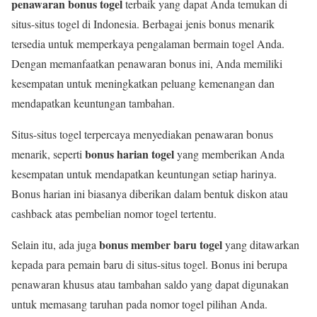
penawaran bonus togel
terbaik yang dapat Anda temukan di
situs-situs togel di Indonesia. Berbagai jenis bonus menarik
tersedia untuk memperkaya pengalaman bermain togel Anda.
Dengan memanfaatkan penawaran bonus ini, Anda memiliki
kesempatan untuk meningkatkan peluang kemenangan dan
mendapatkan keuntungan tambahan.
Situs-situs togel terpercaya menyediakan penawaran bonus
bonus harian togel
menarik, seperti
yang memberikan Anda
kesempatan untuk mendapatkan keuntungan setiap harinya.
Bonus harian ini biasanya diberikan dalam bentuk diskon atau
cashback atas pembelian nomor togel tertentu.
bonus member baru togel
Selain itu, ada juga
yang ditawarkan
kepada para pemain baru di situs-situs togel. Bonus ini berupa
penawaran khusus atau tambahan saldo yang dapat digunakan
untuk memasang taruhan pada nomor togel pilihan Anda.