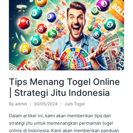
Tips Menang Togel Online
| Strategi Jitu Indonesia
By
admin
30/05/2024
Judi Togel
Posted
Posted
by
in
Dalam artikel ini, kami akan memberikan tips dan
strategi jitu untuk memenangkan permainan togel
online di Indonesia. Kami akan memberikan panduan