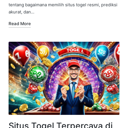
tentang bagaimana memilih situs togel resmi, prediksi
akurat, dan…
Read More
Situs Togel Terpercaya di