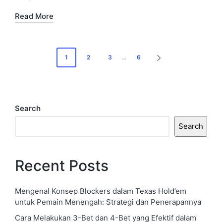
Read More
Posts
1
2
3
…
6
NEXT
pagination
PAGE
Search
Search
Recent Posts
Mengenal Konsep Blockers dalam Texas Hold’em
untuk Pemain Menengah: Strategi dan Penerapannya
Cara Melakukan 3-Bet dan 4-Bet yang Efektif dalam