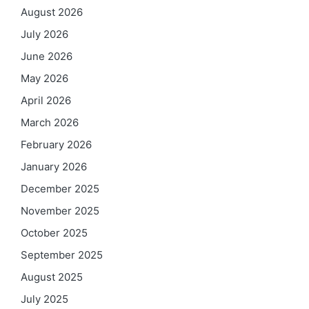
August 2026
July 2026
June 2026
May 2026
April 2026
March 2026
February 2026
January 2026
December 2025
November 2025
October 2025
September 2025
August 2025
July 2025