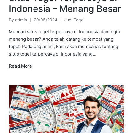
Indonesia – Menang Besar
By
admin
29/05/2024
Judi Togel
Posted
Posted
by
in
Mencari situs togel terpercaya di Indonesia dan ingin
menang besar? Anda telah datang ke tempat yang
tepat! Pada bagian ini, kami akan membahas tentang
situs togel terpercaya di Indonesia yang…
Read More