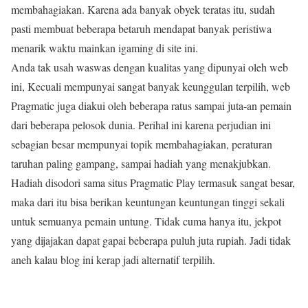
membahagiakan. Karena ada banyak obyek teratas itu, sudah
pasti membuat beberapa betaruh mendapat banyak peristiwa
menarik waktu mainkan igaming di site ini.
Anda tak usah waswas dengan kualitas yang dipunyai oleh web
ini, Kecuali mempunyai sangat banyak keunggulan terpilih, web
Pragmatic juga diakui oleh beberapa ratus sampai juta-an pemain
dari beberapa pelosok dunia. Perihal ini karena perjudian ini
sebagian besar mempunyai topik membahagiakan, peraturan
taruhan paling gampang, sampai hadiah yang menakjubkan.
Hadiah disodori sama situs Pragmatic Play termasuk sangat besar,
maka dari itu bisa berikan keuntungan keuntungan tinggi sekali
untuk semuanya pemain untung. Tidak cuma hanya itu, jekpot
yang dijajakan dapat gapai beberapa puluh juta rupiah. Jadi tidak
aneh kalau blog ini kerap jadi alternatif terpilih.