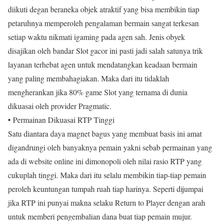
diikuti degan beraneka objek atraktif yang bisa membikin tiap
petaruhnya memperoleh pengalaman bermain sangat terkesan
setiap waktu nikmati igaming pada agen sah. Jenis obyek
disajikan oleh bandar Slot gacor ini pasti jadi salah satunya trik
layanan terhebat agen untuk mendatangkan keadaan bermain
yang paling membahagiakan. Maka dari itu tidaklah
mengherankan jika 80% game Slot yang ternama di dunia
dikuasai oleh provider Pragmatic.
• Permainan Dikuasai RTP Tinggi
Satu diantara daya magnet bagus yang membuat basis ini amat
digandrungi oleh banyaknya pemain yakni sebab permainan yang
ada di website online ini dimonopoli oleh nilai rasio RTP yang
cukuplah tinggi. Maka dari itu selalu membikin tiap-tiap pemain
peroleh keuntungan tumpah ruah tiap harinya. Seperti dijumpai
jika RTP ini punyai makna selaku Return to Player dengan arah
untuk memberi pengembalian dana buat tiap pemain mujur.