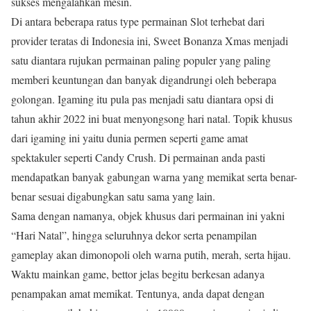
sukses mengalahkan mesin.
Di antara beberapa ratus type permainan Slot terhebat dari
provider teratas di Indonesia ini, Sweet Bonanza Xmas menjadi
satu diantara rujukan permainan paling populer yang paling
memberi keuntungan dan banyak digandrungi oleh beberapa
golongan. Igaming itu pula pas menjadi satu diantara opsi di
tahun akhir 2022 ini buat menyongsong hari natal. Topik khusus
dari igaming ini yaitu dunia permen seperti game amat
spektakuler seperti Candy Crush. Di permainan anda pasti
mendapatkan banyak gabungan warna yang memikat serta benar-
benar sesuai digabungkan satu sama yang lain.
Sama dengan namanya, objek khusus dari permainan ini yakni
“Hari Natal”, hingga seluruhnya dekor serta penampilan
gameplay akan dimonopoli oleh warna putih, merah, serta hijau.
Waktu mainkan game, bettor jelas begitu berkesan adanya
penampakan amat memikat. Tentunya, anda dapat dengan