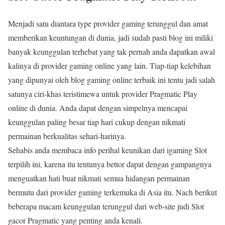
Menjadi satu diantara type provider gaming terunggul dan amat
memberikan keuntungan di dunia, jadi sudah pasti blog ini miliki
banyak keunggulan terhebat yang tak pernah anda dapatkan awal
kalinya di provider gaming online yang lain. Tiap-tiap kelebihan
yang dipunyai oleh blog gaming online terbaik ini tentu jadi salah
satunya ciri-khas teristimewa untuk provider Pragmatic Play
online di dunia. Anda dapat dengan simpelnya mencapai
keunggulan paling besar tiap hari cukup dengan nikmati
permainan berkualitas sehari-harinya.
Sehabis anda membaca info perihal keunikan dari igaming Slot
terpilih ini, karena itu tentunya bettor dapat dengan gampangnya
menguatkan hati buat nikmati semua hidangan permainan
bermutu dari provider gaming terkemuka di Asia itu. Nach berikut
beberapa macam keunggulan terunggul dari web-site judi Slot
gacor Pragmatic yang penting anda kenali.