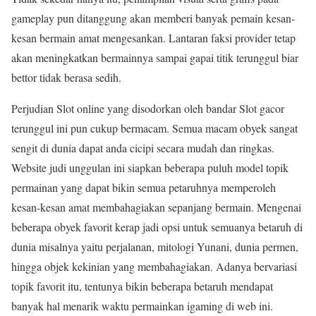
gameplay pun ditanggung akan memberi banyak pemain kesan-
kesan bermain amat mengesankan. Lantaran faksi provider tetap
akan meningkatkan bermainnya sampai gapai titik terunggul biar
bettor tidak berasa sedih.
Perjudian Slot online yang disodorkan oleh bandar Slot gacor
terunggul ini pun cukup bermacam. Semua macam obyek sangat
sengit di dunia dapat anda cicipi secara mudah dan ringkas.
Website judi unggulan ini siapkan beberapa puluh model topik
permainan yang dapat bikin semua petaruhnya memperoleh
kesan-kesan amat membahagiakan sepanjang bermain. Mengenai
beberapa obyek favorit kerap jadi opsi untuk semuanya betaruh di
dunia misalnya yaitu perjalanan, mitologi Yunani, dunia permen,
hingga objek kekinian yang membahagiakan. Adanya bervariasi
topik favorit itu, tentunya bikin beberapa betaruh mendapat
banyak hal menarik waktu permainkan igaming di web ini.