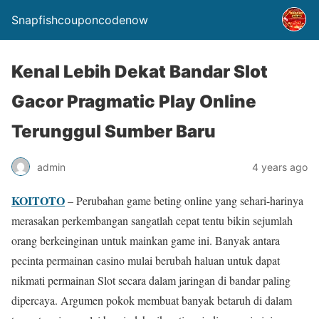
Snapfishcouponcodenow
Kenal Lebih Dekat Bandar Slot
Gacor Pragmatic Play Online
Terunggul Sumber Baru
admin
4 years ago
KOITOTO
– Perubahan game beting online yang sehari-harinya
merasakan perkembangan sangatlah cepat tentu bikin sejumlah
orang berkeinginan untuk mainkan game ini. Banyak antara
pecinta permainan casino mulai berubah haluan untuk dapat
nikmati permainan Slot secara dalam jaringan di bandar paling
dipercaya. Argumen pokok membuat banyak betaruh di dalam