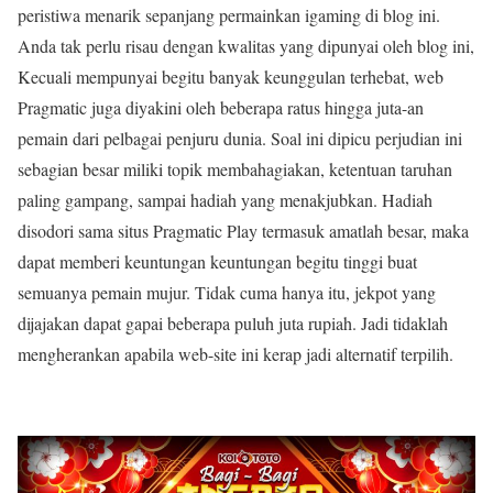
peristiwa menarik sepanjang permainkan igaming di blog ini.
Anda tak perlu risau dengan kwalitas yang dipunyai oleh blog ini,
Kecuali mempunyai begitu banyak keunggulan terhebat, web
Pragmatic juga diyakini oleh beberapa ratus hingga juta-an
pemain dari pelbagai penjuru dunia. Soal ini dipicu perjudian ini
sebagian besar miliki topik membahagiakan, ketentuan taruhan
paling gampang, sampai hadiah yang menakjubkan. Hadiah
disodori sama situs Pragmatic Play termasuk amatlah besar, maka
dapat memberi keuntungan keuntungan begitu tinggi buat
semuanya pemain mujur. Tidak cuma hanya itu, jekpot yang
dijajakan dapat gapai beberapa puluh juta rupiah. Jadi tidaklah
mengherankan apabila web-site ini kerap jadi alternatif terpilih.