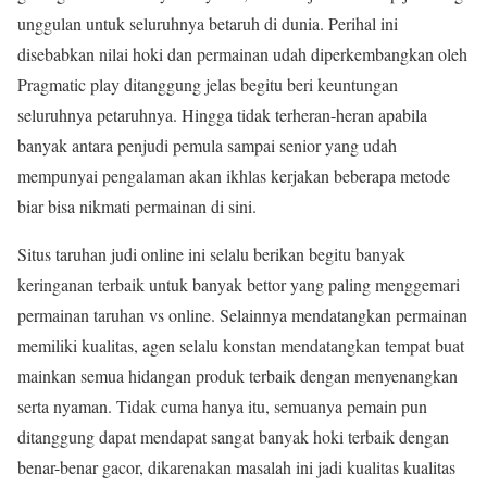
unggulan untuk seluruhnya betaruh di dunia. Perihal ini
disebabkan nilai hoki dan permainan udah diperkembangkan oleh
Pragmatic play ditanggung jelas begitu beri keuntungan
seluruhnya petaruhnya. Hingga tidak terheran-heran apabila
banyak antara penjudi pemula sampai senior yang udah
mempunyai pengalaman akan ikhlas kerjakan beberapa metode
biar bisa nikmati permainan di sini.
Situs taruhan judi online ini selalu berikan begitu banyak
keringanan terbaik untuk banyak bettor yang paling menggemari
permainan taruhan vs online. Selainnya mendatangkan permainan
memiliki kualitas, agen selalu konstan mendatangkan tempat buat
mainkan semua hidangan produk terbaik dengan menyenangkan
serta nyaman. Tidak cuma hanya itu, semuanya pemain pun
ditanggung dapat mendapat sangat banyak hoki terbaik dengan
benar-benar gacor, dikarenakan masalah ini jadi kualitas kualitas