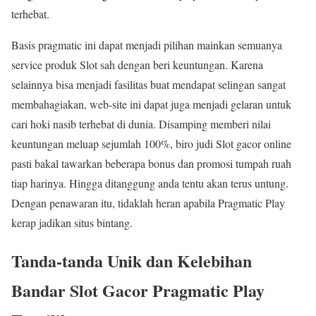
terhebat.
Basis pragmatic ini dapat menjadi pilihan mainkan semuanya
service produk Slot sah dengan beri keuntungan. Karena
selainnya bisa menjadi fasilitas buat mendapat selingan sangat
membahagiakan, web-site ini dapat juga menjadi gelaran untuk
cari hoki nasib terhebat di dunia. Disamping memberi nilai
keuntungan meluap sejumlah 100%, biro judi Slot gacor online
pasti bakal tawarkan beberapa bonus dan promosi tumpah ruah
tiap harinya. Hingga ditanggung anda tentu akan terus untung.
Dengan penawaran itu, tidaklah heran apabila Pragmatic Play
kerap jadikan situs bintang.
Tanda-tanda Unik dan Kelebihan
Bandar Slot Gacor Pragmatic Play