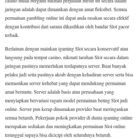
casino mulai berganti nikmati perjudian mesin ini secara dalam
jaringan adalah dapat dimainkan dengan amat fleksibel. Semua
permainan gambling online ini dapat anda rasakan secara efektif
dengan kontribusi dari sarana dikasihkan oleh bandar Slot gacor
terbaik.
Berlainan dengan mainkan igaming Slot secara konservatif atau
langsung pada tempat casino, nikmati taruhan Slot secara dalam
jaringan pastinya memerlukan terdapatnya server. Buat banyak
pelaku judi setia pastinya akrab dengan kehadiran server serta bisa
memastikan server terhebat yang dapat mendukung permainan
amat bermutu. Server adalah basis atau perusahaan yang
menyiapkan bervariasi ragam model permainan beting Slot judi
online. Server pun kerap dinamakan provider buat meringankan
semua betaruh. Pekerjaan pokok provider di dunia igaming online
merupakan sediakan dan meningkatkan permainan Slot online
terunggul supaya bisa dicicipi oleh seluruhnya betaruh.