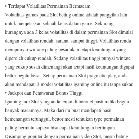
• Terdapat Volatilitas Permainan Bermacam
Volatilitas games pada Slot beting online adalah panggilan lain
untuk menjelaskan sebuah kelas dalam game. Sekurang-
kurangnya ada 3 kelas volatilitas di dalam permainan Slot dimulai
dengan volatilitas rendah, sarana, sampai tinggi. Volatilitas renda
mempunyai winrate paling besar akan tetapi keuntungan yang
diperoleh cukup rendah. Sedang volatilitas tinggi punyai winrate
yang cukup susah dimenangi akan tetapi hasil keuntungan digapai
bettor begitu besar. Setiap permainan Slot pragmatic play, anda
akan mendapati 3 model volatilitas igaming online itu tanpa sukar.
• Jackpot dan Penawaran Bonus Tinggi
Igaming judi Slot yang anda temui di internet pasti miliki begitu
banyak macamnya. Maka dari itu buat mendapati hasil
kemenangan terunggul, bettor mesti tentukan type permainan
paling bermutu supaya bisa capai keuntungan berlimpah.
Disamping populer dengan permainan video Slot, mesin beting