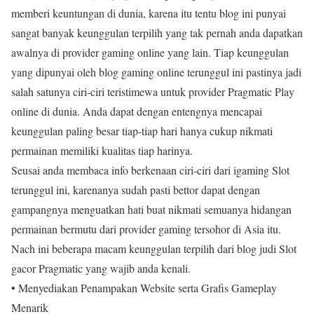
memberi keuntungan di dunia, karena itu tentu blog ini punyai
sangat banyak keunggulan terpilih yang tak pernah anda dapatkan
awalnya di provider gaming online yang lain. Tiap keunggulan
yang dipunyai oleh blog gaming online terunggul ini pastinya jadi
salah satunya ciri-ciri teristimewa untuk provider Pragmatic Play
online di dunia. Anda dapat dengan entengnya mencapai
keunggulan paling besar tiap-tiap hari hanya cukup nikmati
permainan memiliki kualitas tiap harinya.
Seusai anda membaca info berkenaan ciri-ciri dari igaming Slot
terunggul ini, karenanya sudah pasti bettor dapat dengan
gampangnya menguatkan hati buat nikmati semuanya hidangan
permainan bermutu dari provider gaming tersohor di Asia itu.
Nach ini beberapa macam keunggulan terpilih dari blog judi Slot
gacor Pragmatic yang wajib anda kenali.
• Menyediakan Penampakan Website serta Grafis Gameplay
Menarik