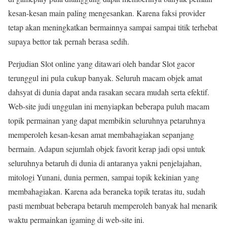
kesan-kesan main paling mengesankan. Karena faksi provider
tetap akan meningkatkan bermainnya sampai sampai titik terhebat
supaya bettor tak pernah berasa sedih.
Perjudian Slot online yang ditawari oleh bandar Slot gacor
terunggul ini pula cukup banyak. Seluruh macam objek amat
dahsyat di dunia dapat anda rasakan secara mudah serta efektif.
Web-site judi unggulan ini menyiapkan beberapa puluh macam
topik permainan yang dapat membikin seluruhnya petaruhnya
memperoleh kesan-kesan amat membahagiakan sepanjang
bermain. Adapun sejumlah objek favorit kerap jadi opsi untuk
seluruhnya betaruh di dunia di antaranya yakni penjelajahan,
mitologi Yunani, dunia permen, sampai topik kekinian yang
membahagiakan. Karena ada beraneka topik teratas itu, sudah
pasti membuat beberapa betaruh memperoleh banyak hal menarik
waktu permainkan igaming di web-site ini.