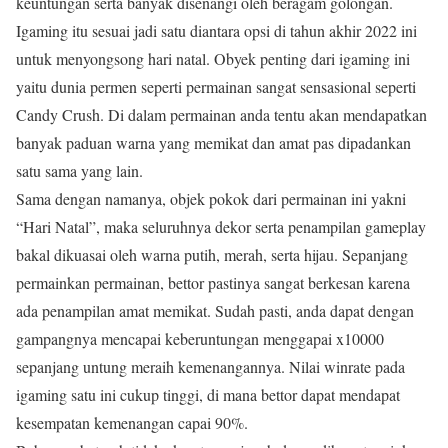
keuntungan serta banyak disenangi oleh beragam golongan.
Igaming itu sesuai jadi satu diantara opsi di tahun akhir 2022 ini
untuk menyongsong hari natal. Obyek penting dari igaming ini
yaitu dunia permen seperti permainan sangat sensasional seperti
Candy Crush. Di dalam permainan anda tentu akan mendapatkan
banyak paduan warna yang memikat dan amat pas dipadankan
satu sama yang lain.
Sama dengan namanya, objek pokok dari permainan ini yakni
“Hari Natal”, maka seluruhnya dekor serta penampilan gameplay
bakal dikuasai oleh warna putih, merah, serta hijau. Sepanjang
permainkan permainan, bettor pastinya sangat berkesan karena
ada penampilan amat memikat. Sudah pasti, anda dapat dengan
gampangnya mencapai keberuntungan menggapai x10000
sepanjang untung meraih kemenangannya. Nilai winrate pada
igaming satu ini cukup tinggi, di mana bettor dapat mendapat
kesempatan kemenangan capai 90%.