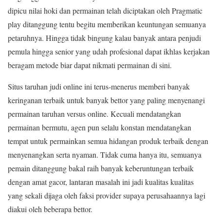
dipicu nilai hoki dan permainan telah diciptakan oleh Pragmatic
play ditanggung tentu begitu memberikan keuntungan semuanya
petaruhnya. Hingga tidak bingung kalau banyak antara penjudi
pemula hingga senior yang udah profesional dapat ikhlas kerjakan
beragam metode biar dapat nikmati permainan di sini.
Situs taruhan judi online ini terus-menerus memberi banyak
keringanan terbaik untuk banyak bettor yang paling menyenangi
permainan taruhan versus online. Kecuali mendatangkan
permainan bermutu, agen pun selalu konstan mendatangkan
tempat untuk permainkan semua hidangan produk terbaik dengan
menyenangkan serta nyaman. Tidak cuma hanya itu, semuanya
pemain ditanggung bakal raih banyak keberuntungan terbaik
dengan amat gacor, lantaran masalah ini jadi kualitas kualitas
yang sekali dijaga oleh faksi provider supaya perusahaannya lagi
diakui oleh beberapa bettor.