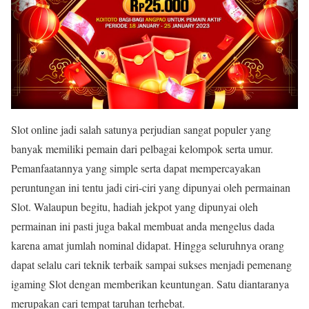
Slot online jadi salah satunya perjudian sangat populer yang
banyak memiliki pemain dari pelbagai kelompok serta umur.
Pemanfaatannya yang simple serta dapat mempercayakan
peruntungan ini tentu jadi ciri-ciri yang dipunyai oleh permainan
Slot. Walaupun begitu, hadiah jekpot yang dipunyai oleh
permainan ini pasti juga bakal membuat anda mengelus dada
karena amat jumlah nominal didapat. Hingga seluruhnya orang
dapat selalu cari teknik terbaik sampai sukses menjadi pemenang
igaming Slot dengan memberikan keuntungan. Satu diantaranya
merupakan cari tempat taruhan terhebat.