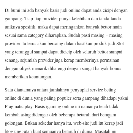
Di bumi ini ada banyak basis judi online dapat anda cicipi dengan
gampang. Tiap-tiap provider punya kelebihan dan tanda-tanda
uniknya spesifik, maka dapat meringankan banyak bettor main
sesuai sama category diharapkan. Sudah pasti masing – masing
provider itu terus akan bersaing dalam hasilkan produk judi Slot
yang terunggul sampai dapat dicicip oleh seluruh bettor sampai
senang. sejumlah provider juga kerap memberinya permainan
dengan obyek menarik dibarengi dengan sangat banyak bonus
memberikan keuntungan.
Satu diantaranya antara jumlahnya penyuplai service beting
online di dunia yang paling populer serta gampang dihadapi yakni
Pragmatic play. Basis igaming online ini namanya telah tidak
kembali asing didengar oleh beberapa betaruh dari beragam
golongan. Bukan sekedar hanya itu, web-site judi itu kerap jadi
blog unggulan buat semuanya betaruh di dunia. Masalah ini