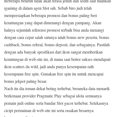
Beberapa betaruh tidak akan terasa jenuh dan sedih saat mainkan
igaming di dalam agen Slot sah. Sebab biro judi telah
mempersiapkan beberapa promosi dan bonus paling beri
keuntungan yang dapat dimenangi dengan gampang. Akan
halnya sejumlah referensi promosi terbaik bisa anda menangi
dengan cara cepat salah satunya ialah bonus new peserta, bonus
cashback, bonus referal, bonus deposit, dan sebagainya. Pastilah
dengan ada banyak spesifikasi dari ikon sangat memberikan
keuntungan di web-site ini, di mana saat bettor sukses mendapati
ikon scatters da wild, jadi anda punya kesempatan raih
kesempatan free spin. Gunakan free spin itu untuk mencapai
bonus jekpot paling besar.
Nach itu dia teman dekat beting terhebat, beraneka data menarik
berkenaan provider Pragmatic Play sebagai idola semuanya
pemain judi online serta bandar Slot gacor terhebat. Selekasnya
cicipi permainan di web-site ini serta rasakan besarnya