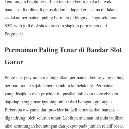
keuntungan begitu besar buat tiap-tiap bettor, maka banyak
bandar judi online di pelosok dunia dapat kerja sama di dalam
sediakan permainan paling bermutu di blognya. Juga sekitaran
85% web judi di Asia tentu akan siapkan permainan dari
Pragmatic.
Permainan Paling Tenar di Bandar Slot
Gacor
Pragmatic play udah meningkatkan permainan beting yang paling
bermutu mulai sejak beberapa tahun ke belakang. Permainan
yang disajikan oleh provider ini pastilah tak akan menyebalkan
tiap-tiap penggemar igaming online dari beragam golongan.
Beberapa e – game dari provider itu jadi ternama dan banyak
digandrungi oleh seluruh umur. Lebih permainan ini pula janjikan
nilai keuntungan keuntungan dan jekpot pada jumlah relatif besar.