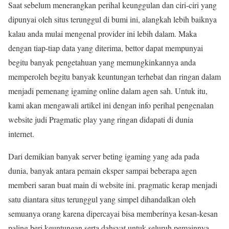
Saat sebelum menerangkan perihal keunggulan dan ciri-ciri yang
dipunyai oleh situs terunggul di bumi ini, alangkah lebih baiknya
kalau anda mulai mengenal provider ini lebih dalam. Maka
dengan tiap-tiap data yang diterima, bettor dapat mempunyai
begitu banyak pengetahuan yang memungkinkannya anda
memperoleh begitu banyak keuntungan terhebat dan ringan dalam
menjadi pemenang igaming online dalam agen sah. Untuk itu,
kami akan mengawali artikel ini dengan info perihal pengenalan
website judi Pragmatic play yang ringan didapati di dunia
internet.
Dari demikian banyak server beting igaming yang ada pada
dunia, banyak antara pemain eksper sampai beberapa agen
memberi saran buat main di website ini. pragmatic kerap menjadi
satu diantara situs terunggul yang simpel dihandalkan oleh
semuanya orang karena dipercayai bisa memberinya kesan-kesan
paling beri keuntungan serta dahsyat untuk seluruh pemainnya.