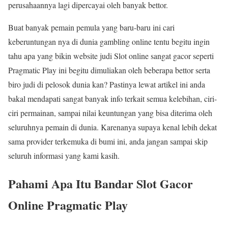
perusahaannya lagi dipercayai oleh banyak bettor.
Buat banyak pemain pemula yang baru-baru ini cari
keberuntungan nya di dunia gambling online tentu begitu ingin
tahu apa yang bikin website judi Slot online sangat gacor seperti
Pragmatic Play ini begitu dimuliakan oleh beberapa bettor serta
biro judi di pelosok dunia kan? Pastinya lewat artikel ini anda
bakal mendapati sangat banyak info terkait semua kelebihan, ciri-
ciri permainan, sampai nilai keuntungan yang bisa diterima oleh
seluruhnya pemain di dunia. Karenanya supaya kenal lebih dekat
sama provider terkemuka di bumi ini, anda jangan sampai skip
seluruh informasi yang kami kasih.
Pahami Apa Itu Bandar Slot Gacor
Online Pragmatic Play