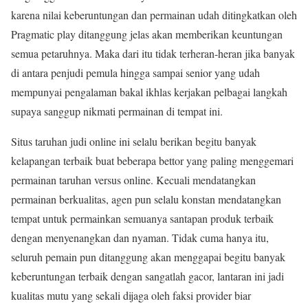
karena nilai keberuntungan dan permainan udah ditingkatkan oleh
Pragmatic play ditanggung jelas akan memberikan keuntungan
semua petaruhnya. Maka dari itu tidak terheran-heran jika banyak
di antara penjudi pemula hingga sampai senior yang udah
mempunyai pengalaman bakal ikhlas kerjakan pelbagai langkah
supaya sanggup nikmati permainan di tempat ini.
Situs taruhan judi online ini selalu berikan begitu banyak
kelapangan terbaik buat beberapa bettor yang paling menggemari
permainan taruhan versus online. Kecuali mendatangkan
permainan berkualitas, agen pun selalu konstan mendatangkan
tempat untuk permainkan semuanya santapan produk terbaik
dengan menyenangkan dan nyaman. Tidak cuma hanya itu,
seluruh pemain pun ditanggung akan menggapai begitu banyak
keberuntungan terbaik dengan sangatlah gacor, lantaran ini jadi
kualitas mutu yang sekali dijaga oleh faksi provider biar