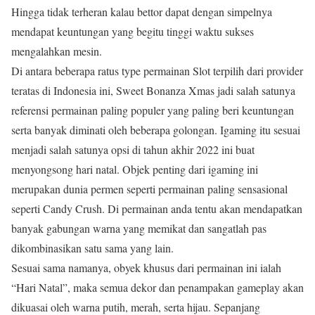
Hingga tidak terheran kalau bettor dapat dengan simpelnya
mendapat keuntungan yang begitu tinggi waktu sukses
mengalahkan mesin.
Di antara beberapa ratus type permainan Slot terpilih dari provider
teratas di Indonesia ini, Sweet Bonanza Xmas jadi salah satunya
referensi permainan paling populer yang paling beri keuntungan
serta banyak diminati oleh beberapa golongan. Igaming itu sesuai
menjadi salah satunya opsi di tahun akhir 2022 ini buat
menyongsong hari natal. Objek penting dari igaming ini
merupakan dunia permen seperti permainan paling sensasional
seperti Candy Crush. Di permainan anda tentu akan mendapatkan
banyak gabungan warna yang memikat dan sangatlah pas
dikombinasikan satu sama yang lain.
Sesuai sama namanya, obyek khusus dari permainan ini ialah
“Hari Natal”, maka semua dekor dan penampakan gameplay akan
dikuasai oleh warna putih, merah, serta hijau. Sepanjang