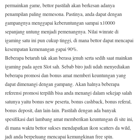
permainkan game, bettor pastilah akan berkesan adanya
penampilan paling memesona. Pastinya, anda dapat dengan
gampangnya menggapai keberuntungan sampai x10000
sepanjang untung menjadi pemenangnya. Nilai winrate di
igaming satu ini pun cukup tinggi, di mana bettor dapat mencapai
kesempatan kemenangan gapai 90%.
Beberapa betaruh tak akan berasa jenuh serta sedih saat mainkan
igaming pada agen Slot sah. Sebab biro judi udah menyediakan
beberapa promosi dan bonus amat memberi keuntungan yang
dapat dimenangi dengan gampang. Akan halnya beberapa
referensi promosi terpilih bisa anda menangi dalam sekejap salah
satunya yaitu bonus new peserta, bonus cashback, bonus referal,
bonus deposit, dan lain-lain. Pastilah dengan ada banyak
spesifikasi dari lambang amat memberikan keuntungan di site ini,
di mana waktu bettor sukses mendapatkan ikon scatters da wild,
jadi anda berpeluang mencapai kemungkinan free spin.