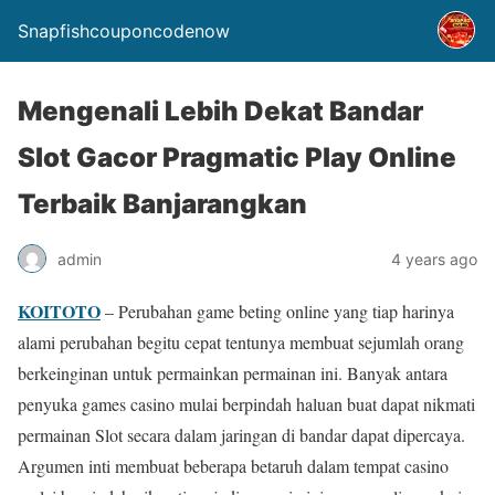
Snapfishcouponcodenow
Mengenali Lebih Dekat Bandar
Slot Gacor Pragmatic Play Online
Terbaik Banjarangkan
admin
4 years ago
KOITOTO
– Perubahan game beting online yang tiap harinya
alami perubahan begitu cepat tentunya membuat sejumlah orang
berkeinginan untuk permainkan permainan ini. Banyak antara
penyuka games casino mulai berpindah haluan buat dapat nikmati
permainan Slot secara dalam jaringan di bandar dapat dipercaya.
Argumen inti membuat beberapa betaruh dalam tempat casino