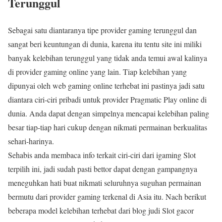
Terunggul
Sebagai satu diantaranya tipe provider gaming terunggul dan
sangat beri keuntungan di dunia, karena itu tentu site ini miliki
banyak kelebihan terunggul yang tidak anda temui awal kalinya
di provider gaming online yang lain. Tiap kelebihan yang
dipunyai oleh web gaming online terhebat ini pastinya jadi satu
diantara ciri-ciri pribadi untuk provider Pragmatic Play online di
dunia. Anda dapat dengan simpelnya mencapai kelebihan paling
besar tiap-tiap hari cukup dengan nikmati permainan berkualitas
sehari-harinya.
Sehabis anda membaca info terkait ciri-ciri dari igaming Slot
terpilih ini, jadi sudah pasti bettor dapat dengan gampangnya
meneguhkan hati buat nikmati seluruhnya suguhan permainan
bermutu dari provider gaming terkenal di Asia itu. Nach berikut
beberapa model kelebihan terhebat dari blog judi Slot gacor