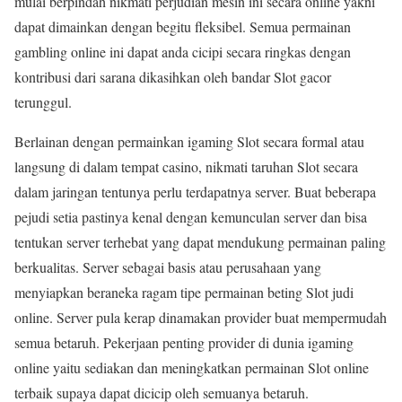
mulai berpindah nikmati perjudian mesin ini secara online yakni
dapat dimainkan dengan begitu fleksibel. Semua permainan
gambling online ini dapat anda cicipi secara ringkas dengan
kontribusi dari sarana dikasihkan oleh bandar Slot gacor
terunggul.
Berlainan dengan permainkan igaming Slot secara formal atau
langsung di dalam tempat casino, nikmati taruhan Slot secara
dalam jaringan tentunya perlu terdapatnya server. Buat beberapa
pejudi setia pastinya kenal dengan kemunculan server dan bisa
tentukan server terhebat yang dapat mendukung permainan paling
berkualitas. Server sebagai basis atau perusahaan yang
menyiapkan beraneka ragam tipe permainan beting Slot judi
online. Server pula kerap dinamakan provider buat mempermudah
semua betaruh. Pekerjaan penting provider di dunia igaming
online yaitu sediakan dan meningkatkan permainan Slot online
terbaik supaya dapat dicicip oleh semuanya betaruh.