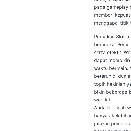
pada gameplay 
memberi kepuasa
menggapai titik 
Perjudian Slot o
beraneka. Semua
serta efektif. W
dapat membikin
waktu bermain. M
betaruh di duni
topik kekinian 
bikin beberapa 
web ini.
Anda tak usah wa
banyak kelebihan
juta-an pemain d