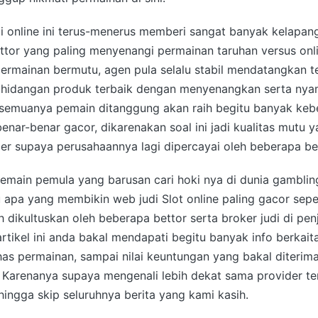
di online ini terus-menerus memberi sangat banyak kelapan
ttor yang paling menyenangi permainan taruhan versus onl
rmainan bermutu, agen pula selalu stabil mendatangkan t
 hidangan produk terbaik dengan menyenangkan serta nya
 semuanya pemain ditanggung akan raih begitu banyak keb
enar-benar gacor, dikarenakan soal ini jadi kualitas mutu y
der supaya perusahaannya lagi dipercayai oleh beberapa bet
emain pemula yang barusan cari hoki nya di dunia gambling
u apa yang membikin web judi Slot online paling gacor sepe
ah dikultuskan oleh beberapa bettor serta broker judi di pe
rtikel ini anda bakal mendapati begitu banyak info berkai
khas permainan, sampai nilai keuntungan yang bakal diterim
. Karenanya supaya mengenali lebih dekat sama provider te
 hingga skip seluruhnya berita yang kami kasih.