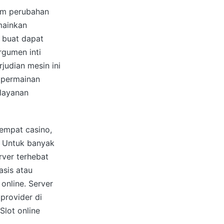
am perubahan
mainkan
n buat dapat
rgumen inti
judian mesin ini
a permainan
 layanan
tempat casino,
. Untuk banyak
rver terhebat
asis atau
online. Server
provider di
lot online