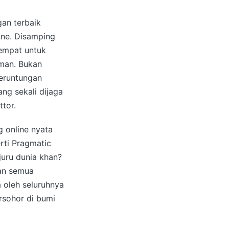
gan terbaik
ine. Disamping
empat untuk
man. Bukan
eruntungan
ang sekali dijaga
tor.
 online nyata
rti Pragmatic
njuru dunia khan?
tan semua
a oleh seluruhnya
rsohor di bumi