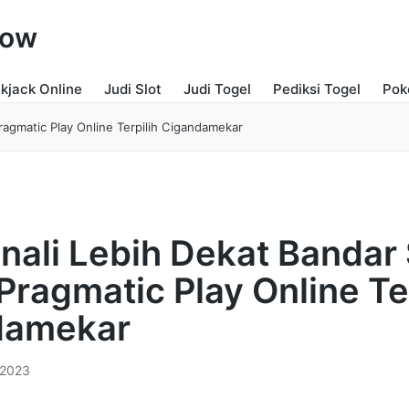
now
kjack Online
Judi Slot
Judi Togel
Pediksi Togel
Pok
agmatic Play Online Terpilih Cigandamekar
ali Lebih Dekat Bandar 
Pragmatic Play Online Ter
damekar
/2023