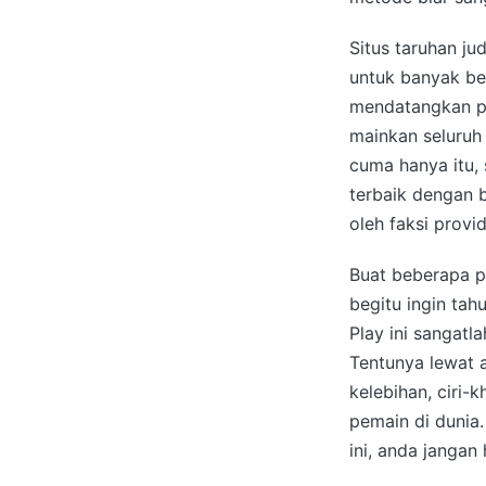
Situs taruhan ju
untuk banyak be
mendatangkan pe
mainkan seluruh
cuma hanya itu,
terbaik dengan b
oleh faksi provi
Buat beberapa p
begitu ingin tah
Play ini sangatl
Tentunya lewat a
kelebihan, ciri-
pemain di dunia
ini, anda jangan