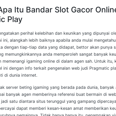
Apa Itu Bandar Slot Gacor Onlin
c Play
ngatakan perihal kelebihan dan keunikan yang dipunyai ole
i ini, alangkah lebih baiknya apabila anda mulai mengetahui
ka dengan tiap-tiap data yang didapat, bettor akan punya 
ng memungkinkannya anda memperoleh sangat banyak keun
m memenangi igaming online di dalam agen sah. Untuk itu, 
l ini dengan info terkait pengenalan web judi Pragmatic pl
 di dunia internet.
yak server beting igaming yang berada pada dunia, banyak
ai banyak agen memberinya referensi buat bermain di web-s
jadi satu diantara situs terunggul yang gampang dipercaya
percayai dapat memberi kesan-kesan amat memberikan ke
uruhnya pemainnya. Tidak hanya hanya itu, penampakan vis