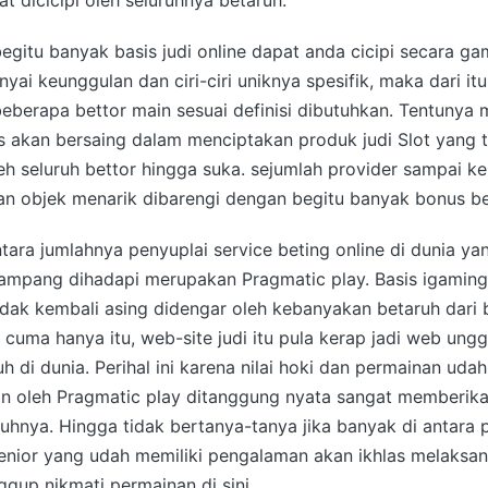
at dicicipi oleh seluruhnya betaruh.
begitu banyak basis judi online dapat anda cicipi secara g
ai keunggulan dan ciri-ciri uniknya spesifik, maka dari it
erapa bettor main sesuai definisi dibutuhkan. Tentunya 
us akan bersaing dalam menciptakan produk judi Slot yang 
leh seluruh bettor hingga suka. sejumlah provider sampai 
n objek menarik dibarengi dengan begitu banyak bonus be
tara jumlahnya penyuplai service beting online di dunia ya
gampang dihadapi merupakan Pragmatic play. Basis igaming 
idak kembali asing didengar oleh kebanyakan betaruh dar
cuma hanya itu, web-site judi itu pula kerap jadi web ung
 di dunia. Perihal ini karena nilai hoki dan permainan udah
 oleh Pragmatic play ditanggung nyata sangat memberik
uhnya. Hingga tidak bertanya-tanya jika banyak di antara 
enior yang udah memiliki pengalaman akan ikhlas melaksa
gup nikmati permainan di sini.