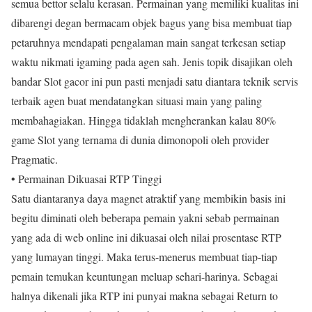
semua bettor selalu kerasan. Permainan yang memiliki kualitas ini
dibarengi degan bermacam objek bagus yang bisa membuat tiap
petaruhnya mendapati pengalaman main sangat terkesan setiap
waktu nikmati igaming pada agen sah. Jenis topik disajikan oleh
bandar Slot gacor ini pun pasti menjadi satu diantara teknik servis
terbaik agen buat mendatangkan situasi main yang paling
membahagiakan. Hingga tidaklah mengherankan kalau 80%
game Slot yang ternama di dunia dimonopoli oleh provider
Pragmatic.
• Permainan Dikuasai RTP Tinggi
Satu diantaranya daya magnet atraktif yang membikin basis ini
begitu diminati oleh beberapa pemain yakni sebab permainan
yang ada di web online ini dikuasai oleh nilai prosentase RTP
yang lumayan tinggi. Maka terus-menerus membuat tiap-tiap
pemain temukan keuntungan meluap sehari-harinya. Sebagai
halnya dikenali jika RTP ini punyai makna sebagai Return to