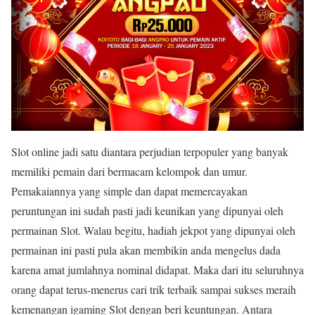
Slot online jadi satu diantara perjudian terpopuler yang banyak
memiliki pemain dari bermacam kelompok dan umur.
Pemakaiannya yang simple dan dapat memercayakan
peruntungan ini sudah pasti jadi keunikan yang dipunyai oleh
permainan Slot. Walau begitu, hadiah jekpot yang dipunyai oleh
permainan ini pasti pula akan membikin anda mengelus dada
karena amat jumlahnya nominal didapat. Maka dari itu seluruhnya
orang dapat terus-menerus cari trik terbaik sampai sukses meraih
kemenangan igaming Slot dengan beri keuntungan. Antara