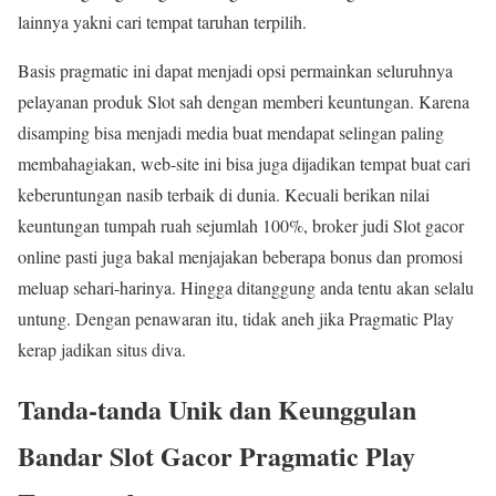
lainnya yakni cari tempat taruhan terpilih.
Basis pragmatic ini dapat menjadi opsi permainkan seluruhnya
pelayanan produk Slot sah dengan memberi keuntungan. Karena
disamping bisa menjadi media buat mendapat selingan paling
membahagiakan, web-site ini bisa juga dijadikan tempat buat cari
keberuntungan nasib terbaik di dunia. Kecuali berikan nilai
keuntungan tumpah ruah sejumlah 100%, broker judi Slot gacor
online pasti juga bakal menjajakan beberapa bonus dan promosi
meluap sehari-harinya. Hingga ditanggung anda tentu akan selalu
untung. Dengan penawaran itu, tidak aneh jika Pragmatic Play
kerap jadikan situs diva.
Tanda-tanda Unik dan Keunggulan
Bandar Slot Gacor Pragmatic Play