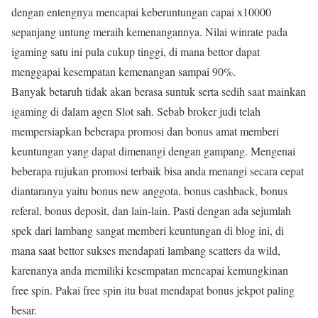
dengan entengnya mencapai keberuntungan capai x10000
sepanjang untung meraih kemenangannya. Nilai winrate pada
igaming satu ini pula cukup tinggi, di mana bettor dapat
menggapai kesempatan kemenangan sampai 90%.
Banyak betaruh tidak akan berasa suntuk serta sedih saat mainkan
igaming di dalam agen Slot sah. Sebab broker judi telah
mempersiapkan beberapa promosi dan bonus amat memberi
keuntungan yang dapat dimenangi dengan gampang. Mengenai
beberapa rujukan promosi terbaik bisa anda menangi secara cepat
diantaranya yaitu bonus new anggota, bonus cashback, bonus
referal, bonus deposit, dan lain-lain. Pasti dengan ada sejumlah
spek dari lambang sangat memberi keuntungan di blog ini, di
mana saat bettor sukses mendapati lambang scatters da wild,
karenanya anda memiliki kesempatan mencapai kemungkinan
free spin. Pakai free spin itu buat mendapat bonus jekpot paling
besar.