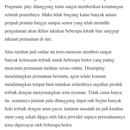
Pragmatic play ditanggung tentu sangat memberikan keuntungan
seluruh petaruhnya. Maka tidak bingung kalau banyak antara
penjudi pemula hingga sampai senior yang telah memiliki
pengalaman akan ikhlas lakukan beberapa teknik biar sanggup
nikmati permainan di sini.
Situs taruhan judi online ini terus-menerus memberi sangat
banyak keluasaan terbaik untuk beberapa bettor yang paling
mencintai permainan taruhan versus online. Disamping
mendatangkan permainan bermutu, agen selalu konstan
mendatangkan tempat buat mainkan seluruhnya suguhan produk
terbaik dengan menyenangkan serta nyaman. Tidak cuma hanya
itu, semuanya pemain pula ditanggung dapat raih begitu banyak
hoki terbaik dengan amat gacor, lantaran masalah ini jadi kualitas
mutu yang sekali dijaga oleh faksi provider supaya perusahaannya
terus dipercayai oleh beberapa bettor.