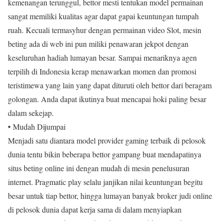
kemenangan terunggul, bettor mesti tentukan model permainan
sangat memiliki kualitas agar dapat gapai keuntungan tumpah
ruah. Kecuali termasyhur dengan permainan video Slot, mesin
beting ada di web ini pun miliki penawaran jekpot dengan
keseluruhan hadiah lumayan besar. Sampai menariknya agen
terpilih di Indonesia kerap menawarkan momen dan promosi
teristimewa yang lain yang dapat dituruti oleh bettor dari beragam
golongan. Anda dapat ikutinya buat mencapai hoki paling besar
dalam sekejap.
• Mudah Dijumpai
Menjadi satu diantara model provider gaming terbaik di pelosok
dunia tentu bikin beberapa bettor gampang buat mendapatinya
situs beting online ini dengan mudah di mesin penelusuran
internet. Pragmatic play selalu janjikan nilai keuntungan begitu
besar untuk tiap bettor, hingga lumayan banyak broker judi online
di pelosok dunia dapat kerja sama di dalam menyiapkan