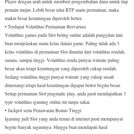
Player dengan arah untuk memberi pengembalian dana untuk tiap
pemain mujur. Lebih besar nilai RTP suatu permainan, maka
makin besar keuntungan diperoleh bettor.
• Terdapat Volatilitas Permainan Bervariasi
Volatilitas games pada Slot beting online adalah panggilan lain
buat menjelaskan suatu kelas dalam game. Paling tidak ada 3
kelas volatilitas di permainan Slot dimulai dari volatilitas rendah,
sarana, sampai tinggi. Volatilitas renda punyai winrate paling
besar akan tetapi keuntungan yang diperoleh cukup rendah.
Sedang volatilitas tinggi punyai winrate yang cukup susah
dimenangi tetapi hasil keuntungan digapai bettor begitu besar.
Setiap permainan Slot pragmatic play, anda pasti mendapatkan 3
type volatilitas igaming online itu tanpa sukar.
• Jackpot serta Penawaran Bonus Tinggi
Igaming judi Slot yang anda temui di internet pasti mempunyai
begitu banyak ragamnya. Hingga buat mendapati hasil