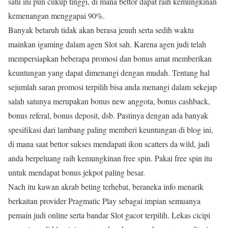
satu ini pun cukup tinggi, di mana bettor dapat raih kemungkinan
kemenangan menggapai 90%.
Banyak betaruh tidak akan berasa jenuh serta sedih waktu
mainkan igaming dalam agen Slot sah. Karena agen judi telah
mempersiapkan beberapa promosi dan bonus amat memberikan
keuntungan yang dapat dimenangi dengan mudah. Tentang hal
sejumlah saran promosi terpilih bisa anda menangi dalam sekejap
salah satunya merupakan bonus new anggota, bonus cashback,
bonus referal, bonus deposit, dsb. Pastinya dengan ada banyak
spesifikasi dari lambang paling memberi keuntungan di blog ini,
di mana saat bettor sukses mendapati ikon scatters da wild, jadi
anda berpeluang raih kemungkinan free spin. Pakai free spin itu
untuk mendapat bonus jekpot paling besar.
Nach itu kawan akrab beting terhebat, beraneka info menarik
berkaitan provider Pragmatic Play sebagai impian semuanya
pemain judi online serta bandar Slot gacor terpilih. Lekas cicipi