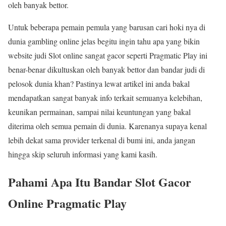
oleh banyak bettor.
Untuk beberapa pemain pemula yang barusan cari hoki nya di
dunia gambling online jelas begitu ingin tahu apa yang bikin
website judi Slot online sangat gacor seperti Pragmatic Play ini
benar-benar dikultuskan oleh banyak bettor dan bandar judi di
pelosok dunia khan? Pastinya lewat artikel ini anda bakal
mendapatkan sangat banyak info terkait semuanya kelebihan,
keunikan permainan, sampai nilai keuntungan yang bakal
diterima oleh semua pemain di dunia. Karenanya supaya kenal
lebih dekat sama provider terkenal di bumi ini, anda jangan
hingga skip seluruh informasi yang kami kasih.
Pahami Apa Itu Bandar Slot Gacor
Online Pragmatic Play