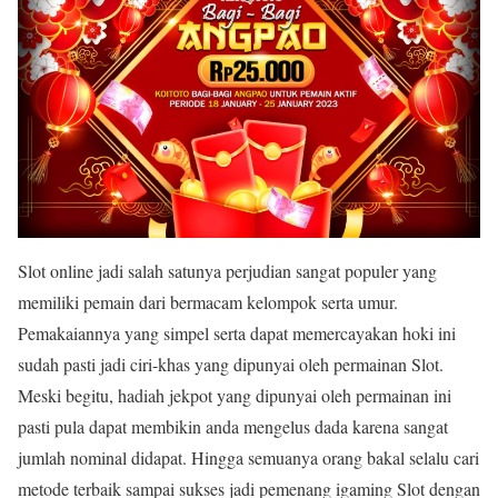
Slot online jadi salah satunya perjudian sangat populer yang
memiliki pemain dari bermacam kelompok serta umur.
Pemakaiannya yang simpel serta dapat memercayakan hoki ini
sudah pasti jadi ciri-khas yang dipunyai oleh permainan Slot.
Meski begitu, hadiah jekpot yang dipunyai oleh permainan ini
pasti pula dapat membikin anda mengelus dada karena sangat
jumlah nominal didapat. Hingga semuanya orang bakal selalu cari
metode terbaik sampai sukses jadi pemenang igaming Slot dengan