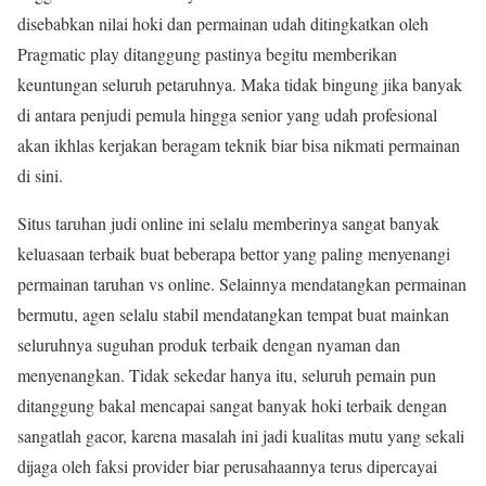
disebabkan nilai hoki dan permainan udah ditingkatkan oleh
Pragmatic play ditanggung pastinya begitu memberikan
keuntungan seluruh petaruhnya. Maka tidak bingung jika banyak
di antara penjudi pemula hingga senior yang udah profesional
akan ikhlas kerjakan beragam teknik biar bisa nikmati permainan
di sini.
Situs taruhan judi online ini selalu memberinya sangat banyak
keluasaan terbaik buat beberapa bettor yang paling menyenangi
permainan taruhan vs online. Selainnya mendatangkan permainan
bermutu, agen selalu stabil mendatangkan tempat buat mainkan
seluruhnya suguhan produk terbaik dengan nyaman dan
menyenangkan. Tidak sekedar hanya itu, seluruh pemain pun
ditanggung bakal mencapai sangat banyak hoki terbaik dengan
sangatlah gacor, karena masalah ini jadi kualitas mutu yang sekali
dijaga oleh faksi provider biar perusahaannya terus dipercayai