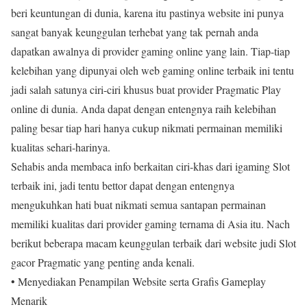
beri keuntungan di dunia, karena itu pastinya website ini punya
sangat banyak keunggulan terhebat yang tak pernah anda
dapatkan awalnya di provider gaming online yang lain. Tiap-tiap
kelebihan yang dipunyai oleh web gaming online terbaik ini tentu
jadi salah satunya ciri-ciri khusus buat provider Pragmatic Play
online di dunia. Anda dapat dengan entengnya raih kelebihan
paling besar tiap hari hanya cukup nikmati permainan memiliki
kualitas sehari-harinya.
Sehabis anda membaca info berkaitan ciri-khas dari igaming Slot
terbaik ini, jadi tentu bettor dapat dengan entengnya
mengukuhkan hati buat nikmati semua santapan permainan
memiliki kualitas dari provider gaming ternama di Asia itu. Nach
berikut beberapa macam keunggulan terbaik dari website judi Slot
gacor Pragmatic yang penting anda kenali.
• Menyediakan Penampilan Website serta Grafis Gameplay
Menarik