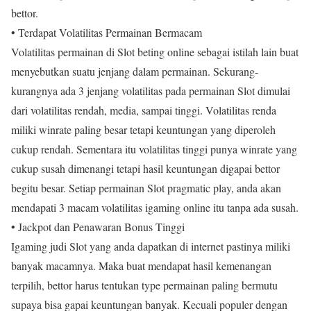
bettor.
• Terdapat Volatilitas Permainan Bermacam
Volatilitas permainan di Slot beting online sebagai istilah lain buat
menyebutkan suatu jenjang dalam permainan. Sekurang-
kurangnya ada 3 jenjang volatilitas pada permainan Slot dimulai
dari volatilitas rendah, media, sampai tinggi. Volatilitas renda
miliki winrate paling besar tetapi keuntungan yang diperoleh
cukup rendah. Sementara itu volatilitas tinggi punya winrate yang
cukup susah dimenangi tetapi hasil keuntungan digapai bettor
begitu besar. Setiap permainan Slot pragmatic play, anda akan
mendapati 3 macam volatilitas igaming online itu tanpa ada susah.
• Jackpot dan Penawaran Bonus Tinggi
Igaming judi Slot yang anda dapatkan di internet pastinya miliki
banyak macamnya. Maka buat mendapat hasil kemenangan
terpilih, bettor harus tentukan type permainan paling bermutu
supaya bisa gapai keuntungan banyak. Kecuali populer dengan