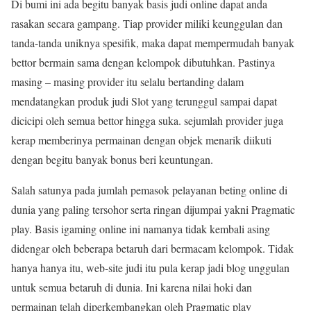
Di bumi ini ada begitu banyak basis judi online dapat anda
rasakan secara gampang. Tiap provider miliki keunggulan dan
tanda-tanda uniknya spesifik, maka dapat mempermudah banyak
bettor bermain sama dengan kelompok dibutuhkan. Pastinya
masing – masing provider itu selalu bertanding dalam
mendatangkan produk judi Slot yang terunggul sampai dapat
dicicipi oleh semua bettor hingga suka. sejumlah provider juga
kerap memberinya permainan dengan objek menarik diikuti
dengan begitu banyak bonus beri keuntungan.
Salah satunya pada jumlah pemasok pelayanan beting online di
dunia yang paling tersohor serta ringan dijumpai yakni Pragmatic
play. Basis igaming online ini namanya tidak kembali asing
didengar oleh beberapa betaruh dari bermacam kelompok. Tidak
hanya hanya itu, web-site judi itu pula kerap jadi blog unggulan
untuk semua betaruh di dunia. Ini karena nilai hoki dan
permainan telah diperkembangkan oleh Pragmatic play