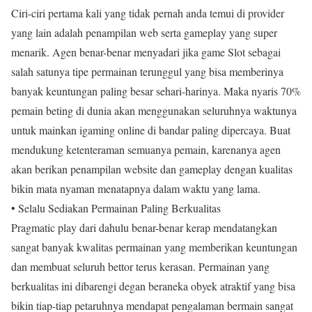
Ciri-ciri pertama kali yang tidak pernah anda temui di provider
yang lain adalah penampilan web serta gameplay yang super
menarik. Agen benar-benar menyadari jika game Slot sebagai
salah satunya tipe permainan terunggul yang bisa memberinya
banyak keuntungan paling besar sehari-harinya. Maka nyaris 70%
pemain beting di dunia akan menggunakan seluruhnya waktunya
untuk mainkan igaming online di bandar paling dipercaya. Buat
mendukung ketenteraman semuanya pemain, karenanya agen
akan berikan penampilan website dan gameplay dengan kualitas
bikin mata nyaman menatapnya dalam waktu yang lama.
• Selalu Sediakan Permainan Paling Berkualitas
Pragmatic play dari dahulu benar-benar kerap mendatangkan
sangat banyak kwalitas permainan yang memberikan keuntungan
dan membuat seluruh bettor terus kerasan. Permainan yang
berkualitas ini dibarengi degan beraneka obyek atraktif yang bisa
bikin tiap-tiap petaruhnya mendapat pengalaman bermain sangat