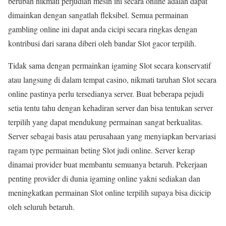
berubah nikmati perjudian mesin ini secara online adalah dapat
dimainkan dengan sangatlah fleksibel. Semua permainan
gambling online ini dapat anda cicipi secara ringkas dengan
kontribusi dari sarana diberi oleh bandar Slot gacor terpilih.
Tidak sama dengan permainkan igaming Slot secara konservatif
atau langsung di dalam tempat casino, nikmati taruhan Slot secara
online pastinya perlu tersedianya server. Buat beberapa pejudi
setia tentu tahu dengan kehadiran server dan bisa tentukan server
terpilih yang dapat mendukung permainan sangat berkualitas.
Server sebagai basis atau perusahaan yang menyiapkan bervariasi
ragam type permainan beting Slot judi online. Server kerap
dinamai provider buat membantu semuanya betaruh. Pekerjaan
penting provider di dunia igaming online yakni sediakan dan
meningkatkan permainan Slot online terpilih supaya bisa dicicip
oleh seluruh betaruh.