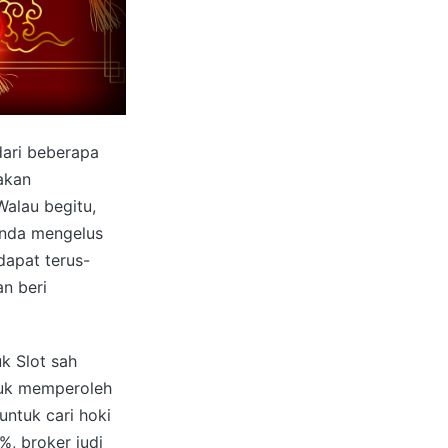
dari beberapa
akan
Walau begitu,
anda mengelus
dapat terus-
n beri
k Slot sah
tuk memperoleh
ntuk cari hoki
%, broker judi