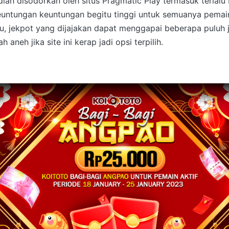
ah disodorkan oleh situs Pragmatic Play termasuk terlalu
euntungan keuntungan begitu tinggi untuk semuanya pemain
u, jekpot yang dijajakan dapat menggapai beberapa puluh j
h aneh jika site ini kerap jadi opsi terpilih.