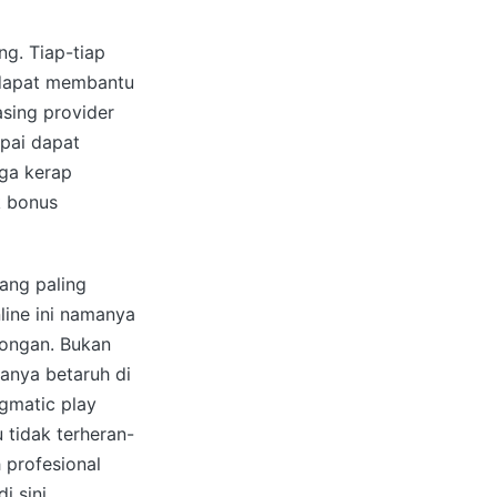
ng. Tiap-tiap
 dapat membantu
sing provider
mpai dapat
uga kerap
k bonus
ang paling
line ini namanya
longan. Bukan
uanya betaruh di
agmatic play
 tidak terheran-
 profesional
 sini.