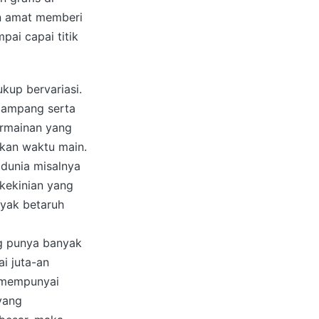
n amat memberi
ai capai titik
ukup bervariasi.
gampang serta
ermainan yang
kan waktu main.
 dunia misalnya
 kekinian yang
nyak betaruh
ng punya banyak
ai juta-an
r mempunyai
yang