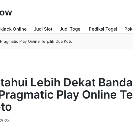
now
kjack Online
Judi Slot
Judi Togel
Pediksi Togel
Pok
ragmatic Play Online Terpilih Dua Koto
ahui Lebih Dekat Bandar
Pragmatic Play Online Ter
to
/2023