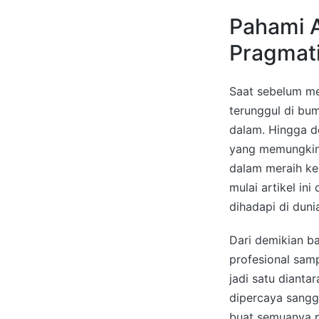
Pahami A
Pragmati
Saat sebelum mem
terunggul di bum
dalam. Hingga d
yang memungkin
dalam meraih ke
mulai artikel in
dihadapi di dunia
Dari demikian b
profesional samp
jadi satu dianta
dipercaya sang
buat semuanya p