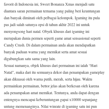
favorit di Indonesia ini, Sweet Bonanza Xmas menjadi satu
diantara saran permainan ternama yang paling beri keuntungan
dan banyak diminati oleh pelbagai kelompok. Igaming itu pula
pas jadi salah satunya opsi di tahun akhir 2022 ini untuk
menyongsong hari natal. Obyek khusus dari igaming ini
merupakan dunia permen seperti game amat sensasional seperti
Candy Crush. Di dalam permainan anda akan mendapatkan
banyak paduan warna yang memikat serta amat sesuai
digabungkan satu sama yang lain.
Sesuai namanya, objek khusus dari permainan ini ialah “Hari
Natal”, maka dari itu semuanya dekor dan penampakan gameplay
akan dikuasai oleh warna putih, merah, serta hijau. Waktu
permainkan permainan, bettor jelas akan berkesan oleh karena
ada penampakan amat memikat. Tentunya, anda dapat dengan
entengnya mencapai keberuntungan gapai x10000 sepanjang
untung memenanginya. Nilai winrate di igaming satu ini pun