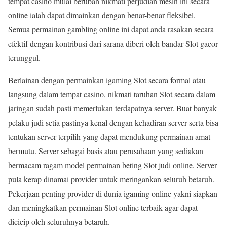
tempat casino mulai berubah nikmati perjudian mesin ini secara
online ialah dapat dimainkan dengan benar-benar fleksibel.
Semua permainan gambling online ini dapat anda rasakan secara
efektif dengan kontribusi dari sarana diberi oleh bandar Slot gacor
terunggul.
Berlainan dengan permainkan igaming Slot secara formal atau
langsung dalam tempat casino, nikmati taruhan Slot secara dalam
jaringan sudah pasti memerlukan terdapatnya server. Buat banyak
pelaku judi setia pastinya kenal dengan kehadiran server serta bisa
tentukan server terpilih yang dapat mendukung permainan amat
bermutu. Server sebagai basis atau perusahaan yang sediakan
bermacam ragam model permainan beting Slot judi online. Server
pula kerap dinamai provider untuk meringankan seluruh betaruh.
Pekerjaan penting provider di dunia igaming online yakni siapkan
dan meningkatkan permainan Slot online terbaik agar dapat
dicicip oleh seluruhnya betaruh.