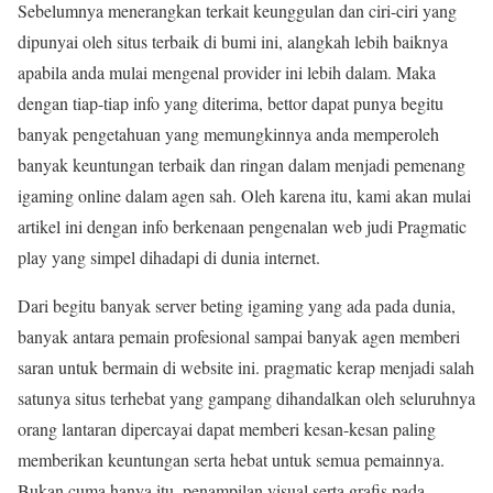
Sebelumnya menerangkan terkait keunggulan dan ciri-ciri yang
dipunyai oleh situs terbaik di bumi ini, alangkah lebih baiknya
apabila anda mulai mengenal provider ini lebih dalam. Maka
dengan tiap-tiap info yang diterima, bettor dapat punya begitu
banyak pengetahuan yang memungkinnya anda memperoleh
banyak keuntungan terbaik dan ringan dalam menjadi pemenang
igaming online dalam agen sah. Oleh karena itu, kami akan mulai
artikel ini dengan info berkenaan pengenalan web judi Pragmatic
play yang simpel dihadapi di dunia internet.
Dari begitu banyak server beting igaming yang ada pada dunia,
banyak antara pemain profesional sampai banyak agen memberi
saran untuk bermain di website ini. pragmatic kerap menjadi salah
satunya situs terhebat yang gampang dihandalkan oleh seluruhnya
orang lantaran dipercayai dapat memberi kesan-kesan paling
memberikan keuntungan serta hebat untuk semua pemainnya.
Bukan cuma hanya itu, penampilan visual serta grafis pada