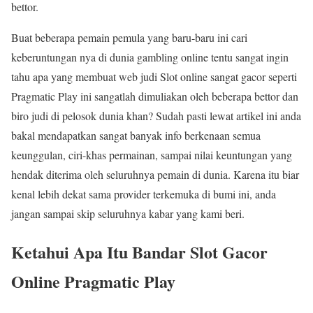
bettor.
Buat beberapa pemain pemula yang baru-baru ini cari
keberuntungan nya di dunia gambling online tentu sangat ingin
tahu apa yang membuat web judi Slot online sangat gacor seperti
Pragmatic Play ini sangatlah dimuliakan oleh beberapa bettor dan
biro judi di pelosok dunia khan? Sudah pasti lewat artikel ini anda
bakal mendapatkan sangat banyak info berkenaan semua
keunggulan, ciri-khas permainan, sampai nilai keuntungan yang
hendak diterima oleh seluruhnya pemain di dunia. Karena itu biar
kenal lebih dekat sama provider terkemuka di bumi ini, anda
jangan sampai skip seluruhnya kabar yang kami beri.
Ketahui Apa Itu Bandar Slot Gacor
Online Pragmatic Play