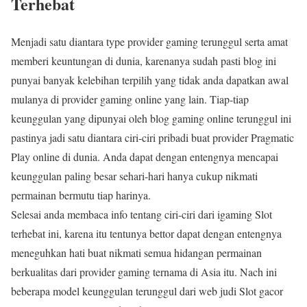
Terhebat
Menjadi satu diantara type provider gaming terunggul serta amat
memberi keuntungan di dunia, karenanya sudah pasti blog ini
punyai banyak kelebihan terpilih yang tidak anda dapatkan awal
mulanya di provider gaming online yang lain. Tiap-tiap
keunggulan yang dipunyai oleh blog gaming online terunggul ini
pastinya jadi satu diantara ciri-ciri pribadi buat provider Pragmatic
Play online di dunia. Anda dapat dengan entengnya mencapai
keunggulan paling besar sehari-hari hanya cukup nikmati
permainan bermutu tiap harinya.
Selesai anda membaca info tentang ciri-ciri dari igaming Slot
terhebat ini, karena itu tentunya bettor dapat dengan entengnya
meneguhkan hati buat nikmati semua hidangan permainan
berkualitas dari provider gaming ternama di Asia itu. Nach ini
beberapa model keunggulan terunggul dari web judi Slot gacor