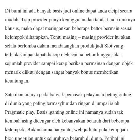
Di bumi ini ada banyak basis judi online dapat anda cicipi secara
mudah. Tiap provider punya keunggulan dan tanda-tanda uniknya
khusus, maka dapat meringankan beberapa bettor bermain sesuai
kelompok diharapkan. Tentu masing – masing provider itu akan
selalu berlomba dalam mendatangkan produk judi Slot yang
terbaik sampai dapat dicicip oleh semua bettor hingga suka.
sejumlah provider sampai kerap berikan permainan dengan objek
menarik diikuti dengan sangat banyak bonus memberikan
keuntungan.
Satu diantaranya pada banyak pemasok pelayanan beting online
di dunia yang paling termasyhur dan ringan dijumpai ialah
Pragmatic play. Basis igaming online ini namanya sudah tak
kembali asing didengar oleh kebanyakan betaruh dari beberapa
kelompok. Bukan cuma hanya itu, web judi itu pula kerap jadi
blog unggulan untuk seluruhnya betaruh di dunia. Perihal ini