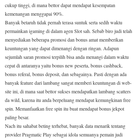
cukup tinggi, di mana bettor dapat mendapat kesempatan
kemenangan menggapai 90%.
Banyak betaruh tidak pernah terasa suntuk serta sedih waktu
permainkan igaming di dalam agen Slot sah. Sebab biro judi telah
menyediakan beberapa promosi dan bonus amat memberikan
keuntungan yang dapat dimenangi dengan ringan. Adapun
sejumlah saran promosi terpilih bisa anda menangi dalam waktu
cepat di antaranya yaitu bonus new peserta, bonus cashback,
bonus referal, bonus deposit, dan sebagainya. Pasti dengan ada
banyak feature dari lambang sangat memberi keuntungan di web-
site ini, di mana saat bettor sukses mendapatkan lambang scatters
da wild, karena itu anda berpeluang mendapat kemungkinan free
spin. Memanfaatkan free spin itu buat mendapat bonus jekpot
paling besar.
Nach itu sahabat beting terhebat, banyak data menarik tentang
provider Pragmatic Play sebagai idola semuanya pemain judi