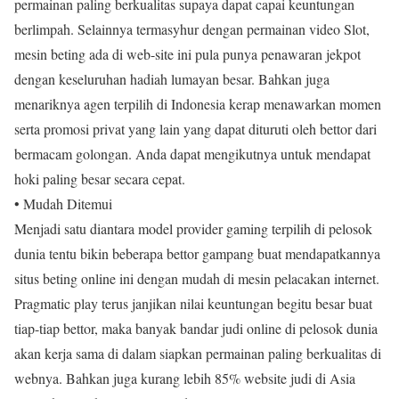
permainan paling berkualitas supaya dapat capai keuntungan
berlimpah. Selainnya termasyhur dengan permainan video Slot,
mesin beting ada di web-site ini pula punya penawaran jekpot
dengan keseluruhan hadiah lumayan besar. Bahkan juga
menariknya agen terpilih di Indonesia kerap menawarkan momen
serta promosi privat yang lain yang dapat dituruti oleh bettor dari
bermacam golongan. Anda dapat mengikutnya untuk mendapat
hoki paling besar secara cepat.
• Mudah Ditemui
Menjadi satu diantara model provider gaming terpilih di pelosok
dunia tentu bikin beberapa bettor gampang buat mendapatkannya
situs beting online ini dengan mudah di mesin pelacakan internet.
Pragmatic play terus janjikan nilai keuntungan begitu besar buat
tiap-tiap bettor, maka banyak bandar judi online di pelosok dunia
akan kerja sama di dalam siapkan permainan paling berkualitas di
webnya. Bahkan juga kurang lebih 85% website judi di Asia