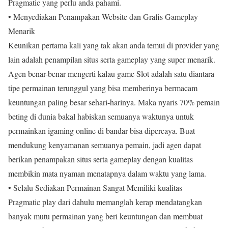
Pragmatic yang perlu anda pahami.
• Menyediakan Penampakan Website dan Grafis Gameplay
Menarik
Keunikan pertama kali yang tak akan anda temui di provider yang
lain adalah penampilan situs serta gameplay yang super menarik.
Agen benar-benar mengerti kalau game Slot adalah satu diantara
tipe permainan terunggul yang bisa memberinya bermacam
keuntungan paling besar sehari-harinya. Maka nyaris 70% pemain
beting di dunia bakal habiskan semuanya waktunya untuk
permainkan igaming online di bandar bisa dipercaya. Buat
mendukung kenyamanan semuanya pemain, jadi agen dapat
berikan penampakan situs serta gameplay dengan kualitas
membikin mata nyaman menatapnya dalam waktu yang lama.
• Selalu Sediakan Permainan Sangat Memiliki kualitas
Pragmatic play dari dahulu memanglah kerap mendatangkan
banyak mutu permainan yang beri keuntungan dan membuat