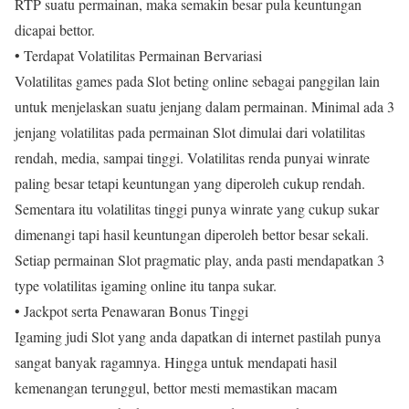
RTP suatu permainan, maka semakin besar pula keuntungan
dicapai bettor.
• Terdapat Volatilitas Permainan Bervariasi
Volatilitas games pada Slot beting online sebagai panggilan lain
untuk menjelaskan suatu jenjang dalam permainan. Minimal ada 3
jenjang volatilitas pada permainan Slot dimulai dari volatilitas
rendah, media, sampai tinggi. Volatilitas renda punyai winrate
paling besar tetapi keuntungan yang diperoleh cukup rendah.
Sementara itu volatilitas tinggi punya winrate yang cukup sukar
dimenangi tapi hasil keuntungan diperoleh bettor besar sekali.
Setiap permainan Slot pragmatic play, anda pasti mendapatkan 3
type volatilitas igaming online itu tanpa sukar.
• Jackpot serta Penawaran Bonus Tinggi
Igaming judi Slot yang anda dapatkan di internet pastilah punya
sangat banyak ragamnya. Hingga untuk mendapati hasil
kemenangan terunggul, bettor mesti memastikan macam