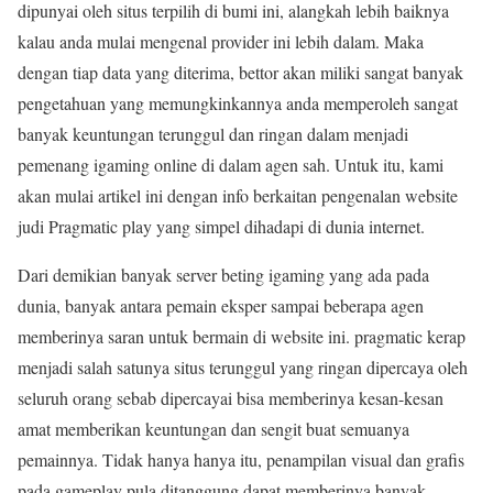
dipunyai oleh situs terpilih di bumi ini, alangkah lebih baiknya
kalau anda mulai mengenal provider ini lebih dalam. Maka
dengan tiap data yang diterima, bettor akan miliki sangat banyak
pengetahuan yang memungkinkannya anda memperoleh sangat
banyak keuntungan terunggul dan ringan dalam menjadi
pemenang igaming online di dalam agen sah. Untuk itu, kami
akan mulai artikel ini dengan info berkaitan pengenalan website
judi Pragmatic play yang simpel dihadapi di dunia internet.
Dari demikian banyak server beting igaming yang ada pada
dunia, banyak antara pemain eksper sampai beberapa agen
memberinya saran untuk bermain di website ini. pragmatic kerap
menjadi salah satunya situs terunggul yang ringan dipercaya oleh
seluruh orang sebab dipercayai bisa memberinya kesan-kesan
amat memberikan keuntungan dan sengit buat semuanya
pemainnya. Tidak hanya hanya itu, penampilan visual dan grafis
pada gameplay pula ditanggung dapat memberinya banyak