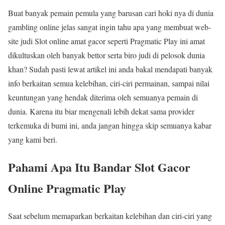
Buat banyak pemain pemula yang barusan cari hoki nya di dunia
gambling online jelas sangat ingin tahu apa yang membuat web-
site judi Slot online amat gacor seperti Pragmatic Play ini amat
dikultuskan oleh banyak bettor serta biro judi di pelosok dunia
khan? Sudah pasti lewat artikel ini anda bakal mendapati banyak
info berkaitan semua kelebihan, ciri-ciri permainan, sampai nilai
keuntungan yang hendak diterima oleh semuanya pemain di
dunia. Karena itu biar mengenali lebih dekat sama provider
terkemuka di bumi ini, anda jangan hingga skip semuanya kabar
yang kami beri.
Pahami Apa Itu Bandar Slot Gacor
Online Pragmatic Play
Saat sebelum memaparkan berkaitan kelebihan dan ciri-ciri yang