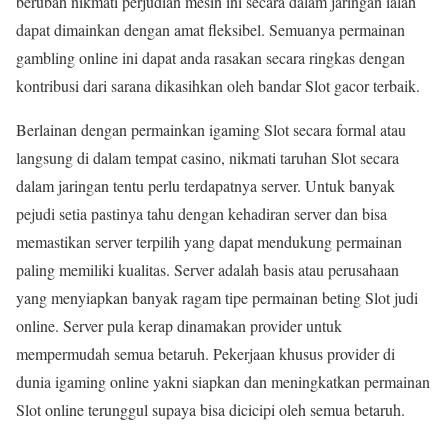
berubah nikmati perjudian mesin ini secara dalam jaringan ialah
dapat dimainkan dengan amat fleksibel. Semuanya permainan
gambling online ini dapat anda rasakan secara ringkas dengan
kontribusi dari sarana dikasihkan oleh bandar Slot gacor terbaik.
Berlainan dengan permainkan igaming Slot secara formal atau
langsung di dalam tempat casino, nikmati taruhan Slot secara
dalam jaringan tentu perlu terdapatnya server. Untuk banyak
pejudi setia pastinya tahu dengan kehadiran server dan bisa
memastikan server terpilih yang dapat mendukung permainan
paling memiliki kualitas. Server adalah basis atau perusahaan
yang menyiapkan banyak ragam tipe permainan beting Slot judi
online. Server pula kerap dinamakan provider untuk
mempermudah semua betaruh. Pekerjaan khusus provider di
dunia igaming online yakni siapkan dan meningkatkan permainan
Slot online terunggul supaya bisa dicicipi oleh semua betaruh.