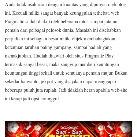
Anda tidak usah risau dengan kualitas yang dipunyai oleh blog
ini, Kecuali miliki sangat banyak keunggulan terhebat, web
Pragmatic sudah diakui oleh beberapa ratus sampai juta-an
pemain dari pelbagai pelosok dunia. Masalah ini disebabkan
perjudian ini sebagian besar miliki objek membahagiakan,
ketentuan taruhan paling gampang, sampai hadiah yang
menakjubkan. Hadiah ditawari oleh situs Pragmatic Play
termasuk sangat besar, maka sanggup memberi keuntungan
keuntungan tinggi sekali untuk semuanya pemain mujur. Bukan
sekedar hanya itu, jekpot yang dijajakan dapat menggapai
beberapa puluh juta rupiah. Jadi tidaklah heran apabila web-site
ini kerap jadi opsi terunggul.