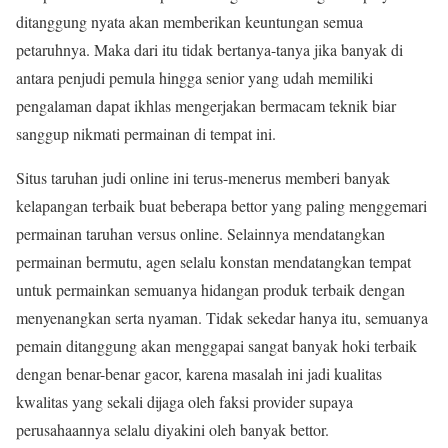
ditanggung nyata akan memberikan keuntungan semua
petaruhnya. Maka dari itu tidak bertanya-tanya jika banyak di
antara penjudi pemula hingga senior yang udah memiliki
pengalaman dapat ikhlas mengerjakan bermacam teknik biar
sanggup nikmati permainan di tempat ini.
Situs taruhan judi online ini terus-menerus memberi banyak
kelapangan terbaik buat beberapa bettor yang paling menggemari
permainan taruhan versus online. Selainnya mendatangkan
permainan bermutu, agen selalu konstan mendatangkan tempat
untuk permainkan semuanya hidangan produk terbaik dengan
menyenangkan serta nyaman. Tidak sekedar hanya itu, semuanya
pemain ditanggung akan menggapai sangat banyak hoki terbaik
dengan benar-benar gacor, karena masalah ini jadi kualitas
kwalitas yang sekali dijaga oleh faksi provider supaya
perusahaannya selalu diyakini oleh banyak bettor.