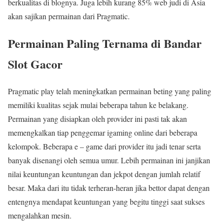
berkualitas di blognya. Juga lebih kurang 85% web judi di Asia
akan sajikan permainan dari Pragmatic.
Permainan Paling Ternama di Bandar
Slot Gacor
Pragmatic play telah meningkatkan permainan beting yang paling
memiliki kualitas sejak mulai beberapa tahun ke belakang.
Permainan yang disiapkan oleh provider ini pasti tak akan
memengkalkan tiap penggemar igaming online dari beberapa
kelompok. Beberapa e – game dari provider itu jadi tenar serta
banyak disenangi oleh semua umur. Lebih permainan ini janjikan
nilai keuntungan keuntungan dan jekpot dengan jumlah relatif
besar. Maka dari itu tidak terheran-heran jika bettor dapat dengan
entengnya mendapat keuntungan yang begitu tinggi saat sukses
mengalahkan mesin.