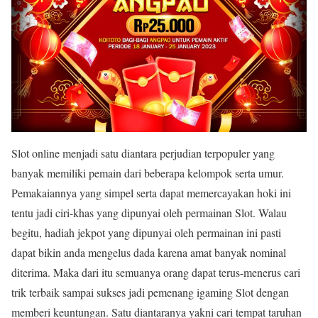
Slot online menjadi satu diantara perjudian terpopuler yang
banyak memiliki pemain dari beberapa kelompok serta umur.
Pemakaiannya yang simpel serta dapat memercayakan hoki ini
tentu jadi ciri-khas yang dipunyai oleh permainan Slot. Walau
begitu, hadiah jekpot yang dipunyai oleh permainan ini pasti
dapat bikin anda mengelus dada karena amat banyak nominal
diterima. Maka dari itu semuanya orang dapat terus-menerus cari
trik terbaik sampai sukses jadi pemenang igaming Slot dengan
memberi keuntungan. Satu diantaranya yakni cari tempat taruhan