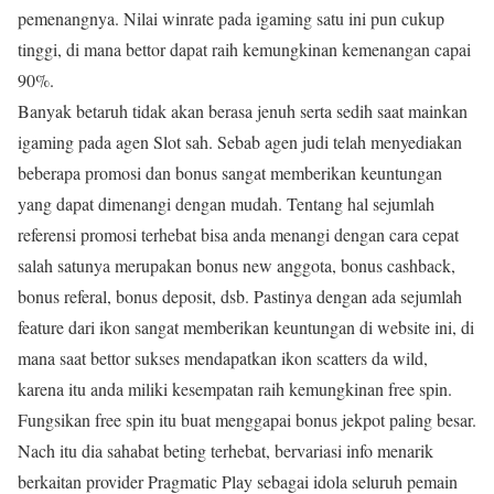
pemenangnya. Nilai winrate pada igaming satu ini pun cukup
tinggi, di mana bettor dapat raih kemungkinan kemenangan capai
90%.
Banyak betaruh tidak akan berasa jenuh serta sedih saat mainkan
igaming pada agen Slot sah. Sebab agen judi telah menyediakan
beberapa promosi dan bonus sangat memberikan keuntungan
yang dapat dimenangi dengan mudah. Tentang hal sejumlah
referensi promosi terhebat bisa anda menangi dengan cara cepat
salah satunya merupakan bonus new anggota, bonus cashback,
bonus referal, bonus deposit, dsb. Pastinya dengan ada sejumlah
feature dari ikon sangat memberikan keuntungan di website ini, di
mana saat bettor sukses mendapatkan ikon scatters da wild,
karena itu anda miliki kesempatan raih kemungkinan free spin.
Fungsikan free spin itu buat menggapai bonus jekpot paling besar.
Nach itu dia sahabat beting terhebat, bervariasi info menarik
berkaitan provider Pragmatic Play sebagai idola seluruh pemain