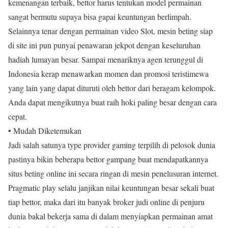
kemenangan terbaik, bettor harus tentukan model permainan
sangat bermutu supaya bisa gapai keuntungan berlimpah.
Selainnya tenar dengan permainan video Slot, mesin beting siap
di site ini pun punyai penawaran jekpot dengan keseluruhan
hadiah lumayan besar. Sampai menariknya agen terunggul di
Indonesia kerap menawarkan momen dan promosi teristimewa
yang lain yang dapat dituruti oleh bettor dari beragam kelompok.
Anda dapat mengikutnya buat raih hoki paling besar dengan cara
cepat.
• Mudah Diketemukan
Jadi salah satunya type provider gaming terpilih di pelosok dunia
pastinya bikin beberapa bettor gampang buat mendapatkannya
situs beting online ini secara ringan di mesin penelusuran internet.
Pragmatic play selalu janjikan nilai keuntungan besar sekali buat
tiap bettor, maka dari itu banyak broker judi online di penjuru
dunia bakal bekerja sama di dalam menyiapkan permainan amat