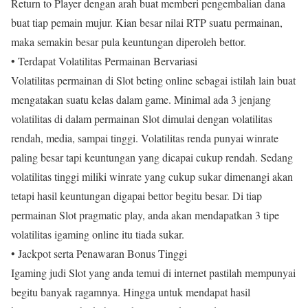
Return to Player dengan arah buat memberi pengembalian dana
buat tiap pemain mujur. Kian besar nilai RTP suatu permainan,
maka semakin besar pula keuntungan diperoleh bettor.
• Terdapat Volatilitas Permainan Bervariasi
Volatilitas permainan di Slot beting online sebagai istilah lain buat
mengatakan suatu kelas dalam game. Minimal ada 3 jenjang
volatilitas di dalam permainan Slot dimulai dengan volatilitas
rendah, media, sampai tinggi. Volatilitas renda punyai winrate
paling besar tapi keuntungan yang dicapai cukup rendah. Sedang
volatilitas tinggi miliki winrate yang cukup sukar dimenangi akan
tetapi hasil keuntungan digapai bettor begitu besar. Di tiap
permainan Slot pragmatic play, anda akan mendapatkan 3 tipe
volatilitas igaming online itu tiada sukar.
• Jackpot serta Penawaran Bonus Tinggi
Igaming judi Slot yang anda temui di internet pastilah mempunyai
begitu banyak ragamnya. Hingga untuk mendapat hasil