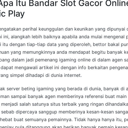
Apa Itu Bandar Slot Gacor Onlin
c Play
ngatakan perihal keunggulan dan keunikan yang dipunyai o
i ini, alangkah lebih baiknya apabila anda mulai mengenal pr
 itu dengan tiap-tiap data yang diperoleh, bettor bakal pu
huan yang memungkinnya anda mendapat begitu banyak k
mpang dalam jadi pemenang igaming online di dalam agen sa
dapat mengawali artikel ini dengan info berkaitan pengena
ang simpel dihadapi di dunia internet.
ak server beting igaming yang berada di dunia, banyak di 
aman sampai banyak agen memberinya referensi buat main di
menjadi salah satunya situs terbaik yang ringan dihandalk
 sebab dipercaya sanggup memberinya kesan-kesan sanga
hebat buat semuanya pemainnya. Tidak hanya hanya itu, pe
ameplay pula ditanggung akan berikan banyak pemain kesa