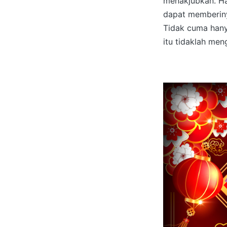
menakjubkan. Ha
dapat memberiny
Tidak cuma hanya
itu tidaklah men