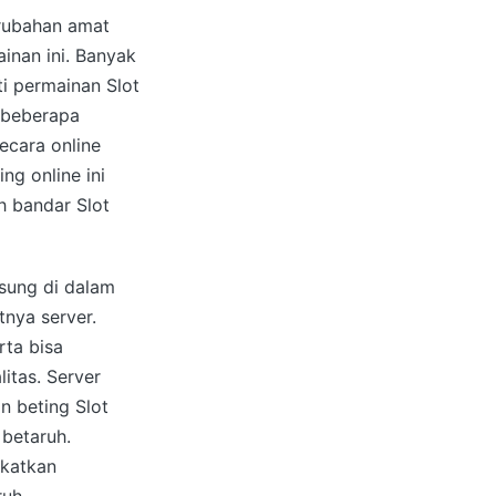
erubahan amat
inan ini. Banyak
ti permainan Slot
 beberapa
ecara online
ng online ini
h bandar Slot
gsung di dalam
tnya server.
rta bisa
itas. Server
n beting Slot
 betaruh.
gkatkan