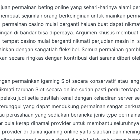
uan permainan beting online yang sehari-harinya alami p
membuat sejumlah orang berkeinginan untuk mainkan perma
a permainan casino mulai berganti haluan buat dapat nikma
ringan di bandar bisa dipercaya. Argumen khusus membuat
 tempat casino mulai berganti nikmati perjudian mesin ini s
inkan dengan sangatlah fleksibel. Semua permainan gambli
an secara ringkas dengan kontribusi dari sarana diberi ole
ngan permainkan igaming Slot secara konservatif atau lan
ikmati taruhan Slot secara online sudah pasti perlu terdapa
elaku judi setia pastilah kenal dengan kehadiran server se
 terunggul yang dapat mendukung permainan sangat berkual
tau perusahaan yang sediakan beraneka jenis type permaina
ver pula kerap dinamai provider untuk membantu seluruhnya
 provider di dunia igaming online yaitu siapkan dan menin