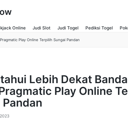
now
kjack Online
Judi Slot
Judi Togel
Pediksi Togel
Pok
ragmatic Play Online Terpilih Sungai Pandan
ahui Lebih Dekat Bandar
Pragmatic Play Online Ter
i Pandan
/2023