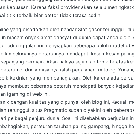
an kepuasan. Karena faksi provider akan selalu meningkat
 titik terbaik biar bettor tidak terasa sedih.
nline yang disodorkan oleh bandar Slot gacor terunggul ini
uh macam obyek amat dahsyat di dunia dapat anda cicipi
Blog judi unggulan ini menyiapkan beberapa puluh model ob
ikin seluruhnya petaruhnya mendapati kesan-kesan palin
epanjang bermain. Akan halnya sejumlah topik teratas ker
etaruh di dunia misalnya ialah perjalanan, mitologi Yunani
opik kekinian yang membahagiakan. Oleh karena ada bervar
stinya membuat beberapa betaruh mendapati banyak kejadia
an igaming di web ini.
anik dengan kualitas yang dipunyai oleh blog ini, Kecuali 
n terunggul, situs Pragmatic sudah diyakini oleh beberapa
ari pelbagai penjuru dunia. Soal ini disebabkan perjudian i
mbahagiakan, peraturan taruhan paling gampang, hingga h