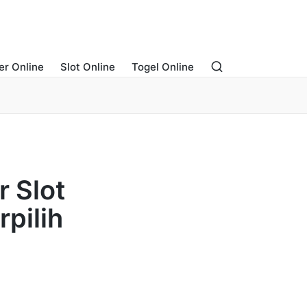
er Online
Slot Online
Togel Online
 Slot
pilih