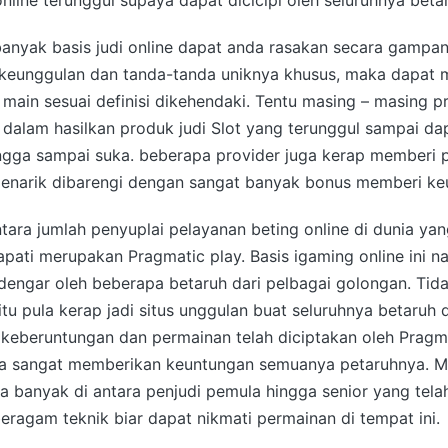
nline terunggul supaya dapat dicicipi oleh seluruhnya beta
banyak basis judi online dapat anda rasakan secara gampan
 keunggulan dan tanda-tanda uniknya khusus, maka dapat
main sesuai definisi dikehendaki. Tentu masing – masing pr
dalam hasilkan produk judi Slot yang terunggul sampai dap
ngga sampai suka. beberapa provider juga kerap memberi 
narik dibarengi dengan sangat banyak bonus memberi ke
tara jumlah penyuplai pelayanan beting online di dunia yan
apati merupakan Pragmatic play. Basis igaming online ini 
idengar oleh beberapa betaruh dari pelbagai golongan. Tid
 itu pula kerap jadi situs unggulan buat seluruhnya betaruh di
i keberuntungan dan permainan telah diciptakan oleh Pragm
a sangat memberikan keuntungan semuanya petaruhnya. Ma
ka banyak di antara penjudi pemula hingga senior yang tela
beragam teknik biar dapat nikmati permainan di tempat ini.