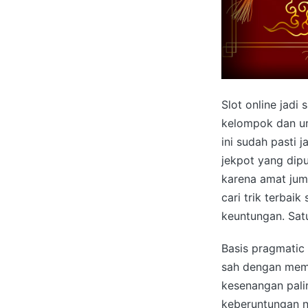
Slot online jadi
kelompok dan u
ini sudah pasti 
jekpot yang dip
karena amat jum
cari trik terba
keuntungan. Satu
Basis pragmatic
sah dengan memb
kesenangan pali
keberuntungan na