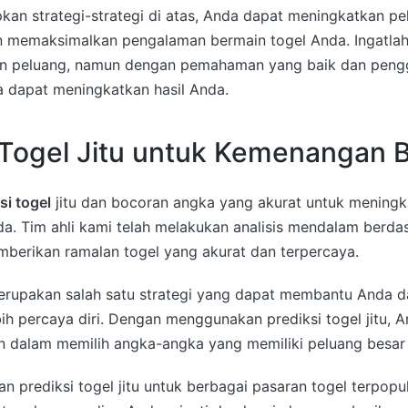
an strategi-strategi di atas, Anda dapat meningkatkan pe
 memaksimalkan pengalaman bermain togel Anda. Ingatlah
an peluang, namun dengan pemahaman yang baik dan pengg
a dapat meningkatkan hasil Anda.
 Togel Jitu untuk Kemenangan 
si togel
jitu dan bocoran angka yang akurat untuk meningk
. Tim ahli kami telah melakukan analisis mendalam berda
emberikan ramalan togel yang akurat dan terpercaya.
rupakan salah satu strategi yang dapat membantu Anda d
ih percaya diri. Dengan menggunakan prediksi togel jitu, 
n dalam memilih angka-angka yang memiliki peluang besar 
 prediksi togel jitu untuk berbagai pasaran togel terpopu