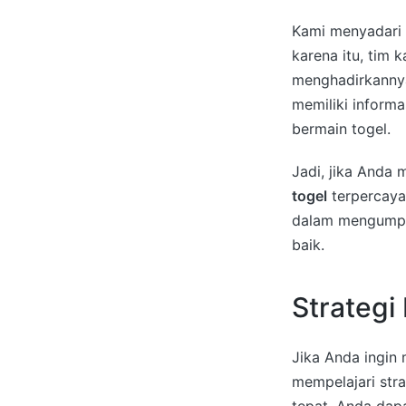
Kami menyadari 
karena itu, tim
menghadirkannya
memiliki inform
bermain togel.
Jadi, jika Anda
togel
terpercaya
dalam mengumpul
baik.
Strategi
Jika Anda ingin
mempelajari str
tepat, Anda dap