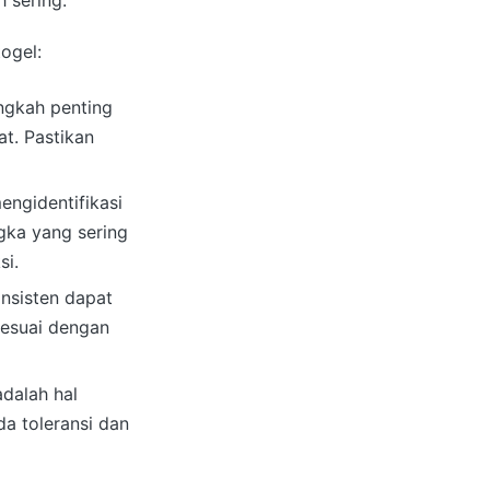
ogel:
angkah penting
t. Pastikan
engidentifikasi
gka yang sering
si.
nsisten dapat
sesuai dengan
dalah hal
a toleransi dan