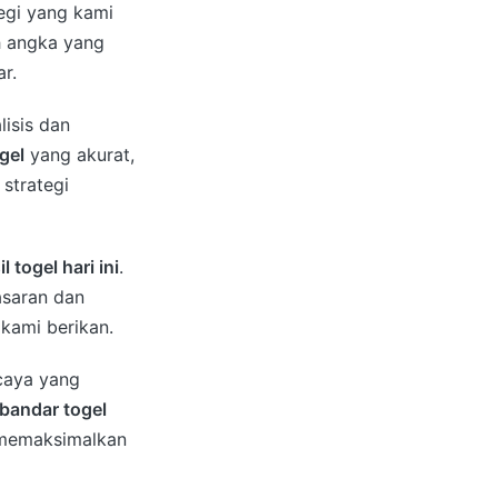
egi yang kami
h angka yang
r.
lisis dan
gel
yang akurat,
strategi
l togel hari ini
.
asaran dan
kami berikan.
caya yang
bandar togel
 memaksimalkan