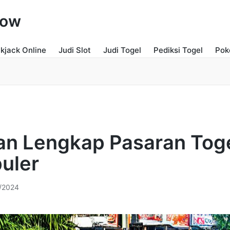
now
kjack Online
Judi Slot
Judi Togel
Pediksi Togel
Pok
n Lengkap Pasaran Tog
uler
/2024