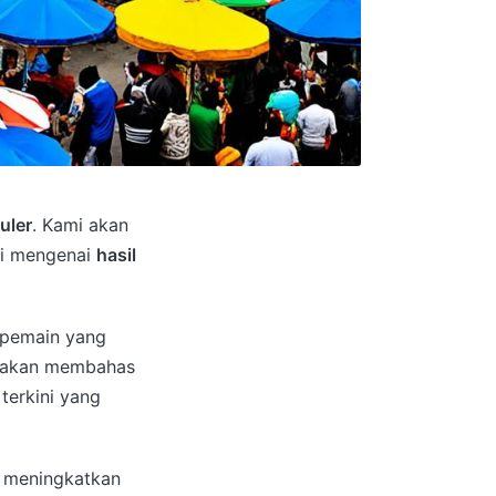
uler
. Kami akan
ini mengenai
hasil
 pemain yang
i akan membahas
terkini yang
t meningkatkan