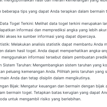
ah beberapa tips yang dapat Anda terapkan dalam bermain t
Data Togel Terkini: Melihat data togel terkini merupakan l
apatkan informasi dan memprediksi angka yang lebih akura
iki akses ke sumber informasi yang dapat dipercaya.
atistik: Melakukan analisis statistik dapat membantu Anda m
ren dalam hasil togel. Anda dapat memperhatikan angka-an
 menggunakan informasi tersebut dalam pembuatan predik
 Sistem Taruhan: Mengembangkan sistem taruhan yang ko
an peluang kemenangan Anda. Pilihlah jenis taruhan yang 
rmain Anda dan tetap disiplin dalam mengikutinya.
ngan Bijak: Mengatur keuangan dan bermain dengan bijak a
lam bermain togel. Tetapkan batas kerugian yang dapat And
goda untuk mengambil risiko yang berlebihan.