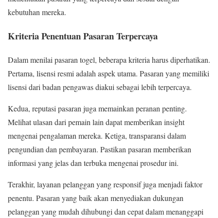
kebutuhan mereka.
Kriteria Penentuan Pasaran Terpercaya
Dalam menilai pasaran togel, beberapa kriteria harus diperhatikan.
Pertama, lisensi resmi adalah aspek utama. Pasaran yang memiliki
lisensi dari badan pengawas diakui sebagai lebih terpercaya.
Kedua, reputasi pasaran juga memainkan peranan penting.
Melihat ulasan dari pemain lain dapat memberikan insight
mengenai pengalaman mereka. Ketiga, transparansi dalam
pengundian dan pembayaran. Pastikan pasaran memberikan
informasi yang jelas dan terbuka mengenai prosedur ini.
Terakhir, layanan pelanggan yang responsif juga menjadi faktor
penentu. Pasaran yang baik akan menyediakan dukungan
pelanggan yang mudah dihubungi dan cepat dalam menanggapi