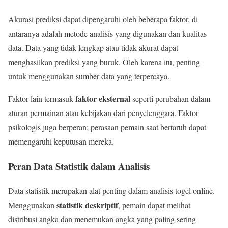
Akurasi prediksi dapat dipengaruhi oleh beberapa faktor, di
antaranya adalah metode analisis yang digunakan dan kualitas
data. Data yang tidak lengkap atau tidak akurat dapat
menghasilkan prediksi yang buruk. Oleh karena itu, penting
untuk menggunakan sumber data yang terpercaya.
faktor eksternal
Faktor lain termasuk
seperti perubahan dalam
aturan permainan atau kebijakan dari penyelenggara. Faktor
psikologis juga berperan; perasaan pemain saat bertaruh dapat
memengaruhi keputusan mereka.
Peran Data Statistik dalam Analisis
Data statistik merupakan alat penting dalam analisis togel online.
statistik deskriptif
Menggunakan
, pemain dapat melihat
distribusi angka dan menemukan angka yang paling sering