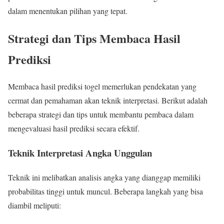
dalam menentukan pilihan yang tepat.
Strategi dan Tips Membaca Hasil
Prediksi
Membaca hasil prediksi togel memerlukan pendekatan yang
cermat dan pemahaman akan teknik interpretasi. Berikut adalah
beberapa strategi dan tips untuk membantu pembaca dalam
mengevaluasi hasil prediksi secara efektif.
Teknik Interpretasi Angka Unggulan
Teknik ini melibatkan analisis angka yang dianggap memiliki
probabilitas tinggi untuk muncul. Beberapa langkah yang bisa
diambil meliputi: