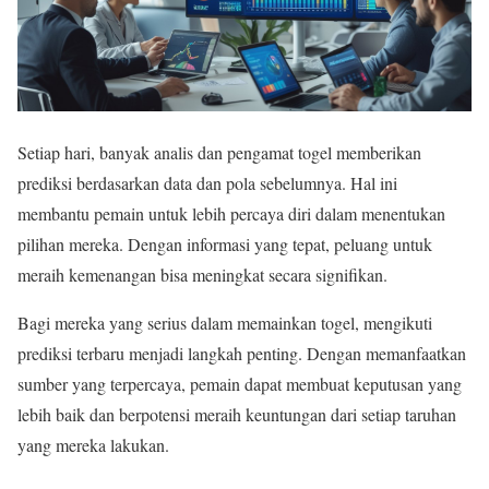
Setiap hari, banyak analis dan pengamat togel memberikan
prediksi berdasarkan data dan pola sebelumnya. Hal ini
membantu pemain untuk lebih percaya diri dalam menentukan
pilihan mereka. Dengan informasi yang tepat, peluang untuk
meraih kemenangan bisa meningkat secara signifikan.
Bagi mereka yang serius dalam memainkan togel, mengikuti
prediksi terbaru menjadi langkah penting. Dengan memanfaatkan
sumber yang terpercaya, pemain dapat membuat keputusan yang
lebih baik dan berpotensi meraih keuntungan dari setiap taruhan
yang mereka lakukan.