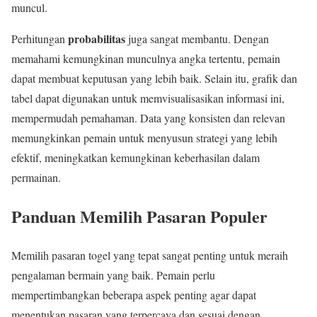
muncul.
probabilitas
Perhitungan
juga sangat membantu. Dengan
memahami kemungkinan munculnya angka tertentu, pemain
dapat membuat keputusan yang lebih baik. Selain itu, grafik dan
tabel dapat digunakan untuk memvisualisasikan informasi ini,
mempermudah pemahaman. Data yang konsisten dan relevan
memungkinkan pemain untuk menyusun strategi yang lebih
efektif, meningkatkan kemungkinan keberhasilan dalam
permainan.
Panduan Memilih Pasaran Populer
Memilih pasaran togel yang tepat sangat penting untuk meraih
pengalaman bermain yang baik. Pemain perlu
mempertimbangkan beberapa aspek penting agar dapat
menentukan pasaran yang terpercaya dan sesuai dengan