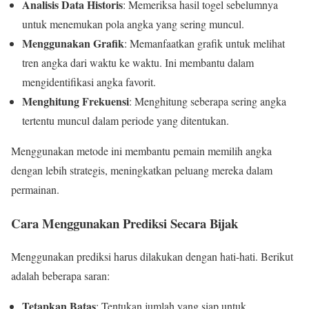
Analisis Data Historis
: Memeriksa hasil togel sebelumnya
untuk menemukan pola angka yang sering muncul.
Menggunakan Grafik
: Memanfaatkan grafik untuk melihat
tren angka dari waktu ke waktu. Ini membantu dalam
mengidentifikasi angka favorit.
Menghitung Frekuensi
: Menghitung seberapa sering angka
tertentu muncul dalam periode yang ditentukan.
Menggunakan metode ini membantu pemain memilih angka
dengan lebih strategis, meningkatkan peluang mereka dalam
permainan.
Cara Menggunakan Prediksi Secara Bijak
Menggunakan prediksi harus dilakukan dengan hati-hati. Berikut
adalah beberapa saran:
Tetapkan Batas
: Tentukan jumlah yang siap untuk