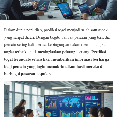
Dalam dunia perjudian, prediksi togel menjadi salah satu aspek
yang sangat dicari. Dengan begitu banyak pasaran yang tersedia,
pemain sering kali merasa kebingungan dalam memilih angka-
Prediksi
angka terbaik untuk meningkatkan peluang menang.
togel terupdate setiap hari memberikan informasi berharga
bagi pemain yang ingin memaksimalkan hasil mereka di
berbagai pasaran populer.