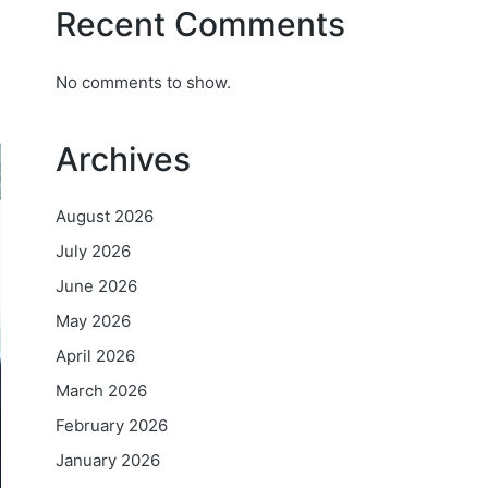
Recent Comments
No comments to show.
Archives
August 2026
July 2026
June 2026
May 2026
April 2026
March 2026
February 2026
January 2026