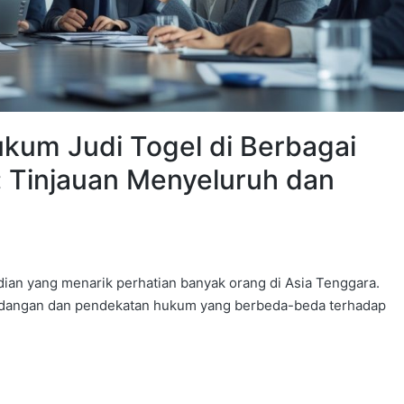
ukum Judi Togel di Berbagai
 Tinjauan Menyeluruh dan
dian yang menarik perhatian banyak orang di Asia Tenggara.
andangan dan pendekatan hukum yang berbeda-beda terhadap