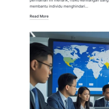
permainan ini menarik, risiko kehilangan uang
membantu individu menghindari…
Read More