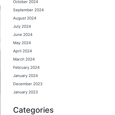
October 2024
September 2024
August 2024
July 2024
June 2024
May 2024
April 2024
March 2024
February 2024
January 2024
December 2023
January 2023
Categories