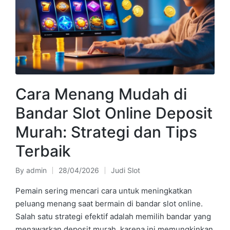
Cara Menang Mudah di
Bandar Slot Online Deposit
Murah: Strategi dan Tips
Terbaik
By
admin
28/04/2026
Judi Slot
Posted
Posted
by
in
Pemain sering mencari cara untuk meningkatkan
peluang menang saat bermain di bandar slot online.
Salah satu strategi efektif adalah memilih bandar yang
menawarkan deposit murah, karena ini memungkinkan