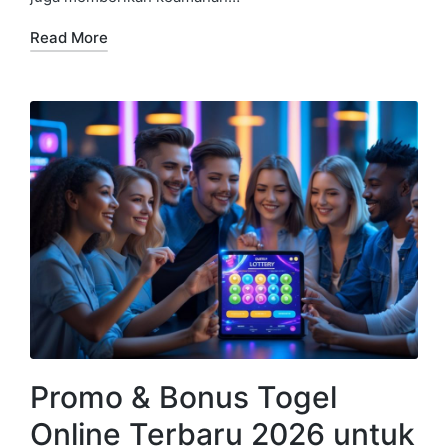
Read More
Promo & Bonus Togel
Online Terbaru 2026 untuk