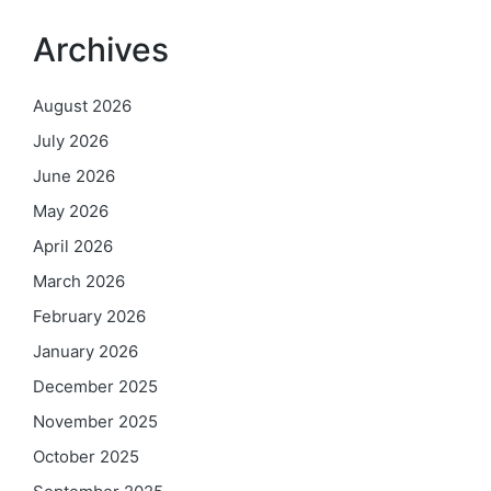
Archives
August 2026
July 2026
June 2026
May 2026
April 2026
March 2026
February 2026
January 2026
December 2025
November 2025
October 2025