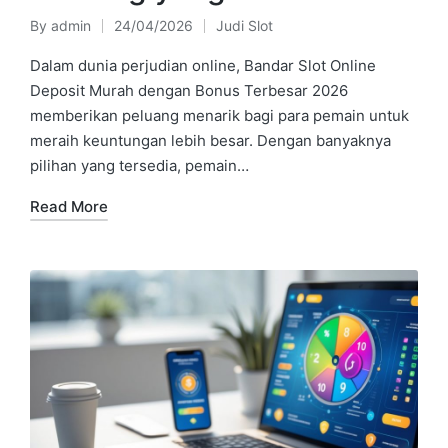
By
admin
24/04/2026
Judi Slot
Posted
Posted
by
in
Dalam dunia perjudian online, Bandar Slot Online
Deposit Murah dengan Bonus Terbesar 2026
memberikan peluang menarik bagi para pemain untuk
meraih keuntungan lebih besar. Dengan banyaknya
pilihan yang tersedia, pemain…
Read More