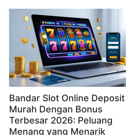
Bandar Slot Online Deposit
Murah Dengan Bonus
Terbesar 2026: Peluang
Menang yang Menarik