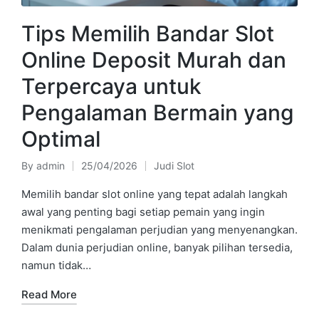
Tips Memilih Bandar Slot
Online Deposit Murah dan
Terpercaya untuk
Pengalaman Bermain yang
Optimal
By
admin
25/04/2026
Judi Slot
Posted
Posted
by
in
Memilih bandar slot online yang tepat adalah langkah
awal yang penting bagi setiap pemain yang ingin
menikmati pengalaman perjudian yang menyenangkan.
Dalam dunia perjudian online, banyak pilihan tersedia,
namun tidak…
Read More