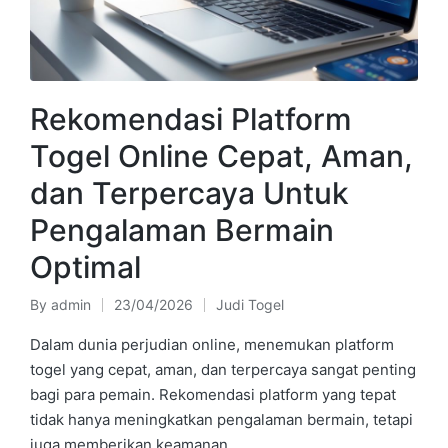
Rekomendasi Platform
Togel Online Cepat, Aman,
dan Terpercaya Untuk
Pengalaman Bermain
Optimal
By
admin
23/04/2026
Judi Togel
Posted
Posted
by
in
Dalam dunia perjudian online, menemukan platform
togel yang cepat, aman, dan terpercaya sangat penting
bagi para pemain. Rekomendasi platform yang tepat
tidak hanya meningkatkan pengalaman bermain, tetapi
juga memberikan keamanan…