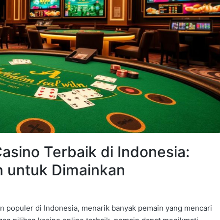
Casino Terbaik di Indonesia:
n untuk Dimainkan
in populer di Indonesia, menarik banyak pemain yang mencari