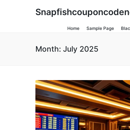
Snapfishcouponcode
Home
Sample Page
Blac
Month:
July 2025