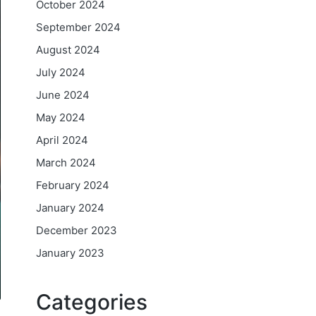
October 2024
September 2024
August 2024
July 2024
June 2024
May 2024
April 2024
March 2024
February 2024
January 2024
December 2023
January 2023
Categories