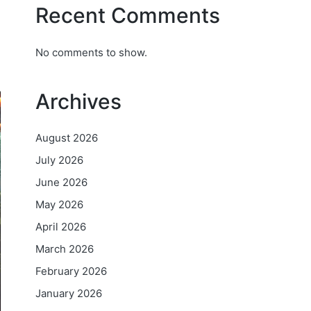
Recent Comments
No comments to show.
Archives
August 2026
July 2026
June 2026
May 2026
April 2026
March 2026
February 2026
January 2026