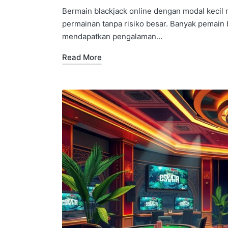
by
in
Bermain blackjack online dengan modal kecil
permainan tanpa risiko besar. Banyak pemain 
mendapatkan pengalaman…
Read More