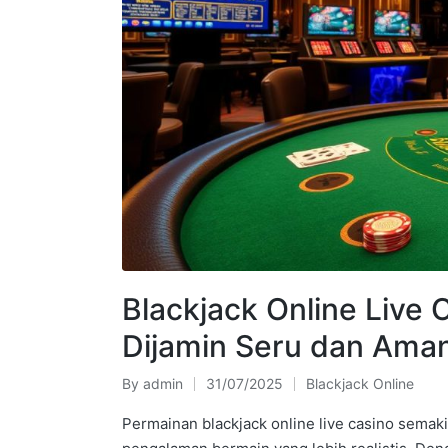
Blackjack Online Live 
Dijamin Seru dan Ama
By
admin
31/07/2025
Blackjack Online
Posted
Posted
by
in
Permainan blackjack online live casino semak