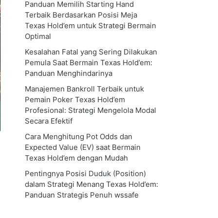
Panduan Memilih Starting Hand
Terbaik Berdasarkan Posisi Meja
Texas Hold’em untuk Strategi Bermain
Optimal
Kesalahan Fatal yang Sering Dilakukan
Pemula Saat Bermain Texas Hold’em:
Panduan Menghindarinya
Manajemen Bankroll Terbaik untuk
Pemain Poker Texas Hold’em
Profesional: Strategi Mengelola Modal
Secara Efektif
Cara Menghitung Pot Odds dan
Expected Value (EV) saat Bermain
Texas Hold’em dengan Mudah
Pentingnya Posisi Duduk (Position)
dalam Strategi Menang Texas Hold’em:
Panduan Strategis Penuh wssafe