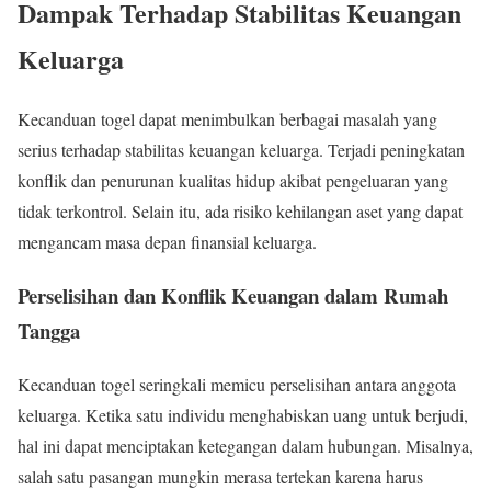
Dampak Terhadap Stabilitas Keuangan
Keluarga
Kecanduan togel dapat menimbulkan berbagai masalah yang
serius terhadap stabilitas keuangan keluarga. Terjadi peningkatan
konflik dan penurunan kualitas hidup akibat pengeluaran yang
tidak terkontrol. Selain itu, ada risiko kehilangan aset yang dapat
mengancam masa depan finansial keluarga.
Perselisihan dan Konflik Keuangan dalam Rumah
Tangga
Kecanduan togel seringkali memicu perselisihan antara anggota
keluarga. Ketika satu individu menghabiskan uang untuk berjudi,
hal ini dapat menciptakan ketegangan dalam hubungan. Misalnya,
salah satu pasangan mungkin merasa tertekan karena harus