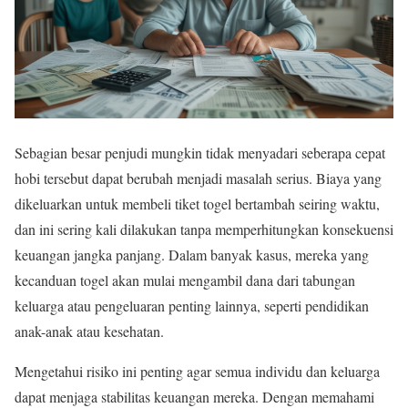
Sebagian besar penjudi mungkin tidak menyadari seberapa cepat
hobi tersebut dapat berubah menjadi masalah serius. Biaya yang
dikeluarkan untuk membeli tiket togel bertambah seiring waktu,
dan ini sering kali dilakukan tanpa memperhitungkan konsekuensi
keuangan jangka panjang. Dalam banyak kasus, mereka yang
kecanduan togel akan mulai mengambil dana dari tabungan
keluarga atau pengeluaran penting lainnya, seperti pendidikan
anak-anak atau kesehatan.
Mengetahui risiko ini penting agar semua individu dan keluarga
dapat menjaga stabilitas keuangan mereka. Dengan memahami