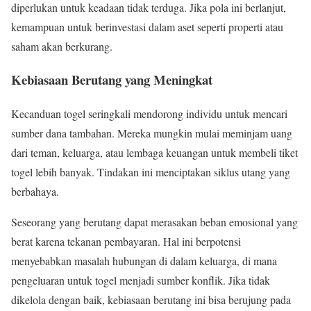
diperlukan untuk keadaan tidak terduga. Jika pola ini berlanjut,
kemampuan untuk berinvestasi dalam aset seperti properti atau
saham akan berkurang.
Kebiasaan Berutang yang Meningkat
Kecanduan togel seringkali mendorong individu untuk mencari
sumber dana tambahan. Mereka mungkin mulai meminjam uang
dari teman, keluarga, atau lembaga keuangan untuk membeli tiket
togel lebih banyak. Tindakan ini menciptakan siklus utang yang
berbahaya.
Seseorang yang berutang dapat merasakan beban emosional yang
berat karena tekanan pembayaran. Hal ini berpotensi
menyebabkan masalah hubungan di dalam keluarga, di mana
pengeluaran untuk togel menjadi sumber konflik. Jika tidak
dikelola dengan baik, kebiasaan berutang ini bisa berujung pada