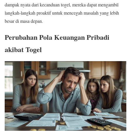
dampak nyata dari kecanduan togel, mereka dapat mengambil
langkah-langkah proaktif untuk mencegah masalah yang lebih
besar di masa depan.
Perubahan Pola Keuangan Pribadi
akibat Togel