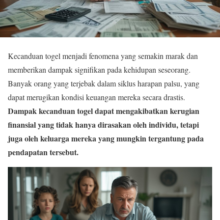
Kecanduan togel menjadi fenomena yang semakin marak dan
memberikan dampak signifikan pada kehidupan seseorang.
Banyak orang yang terjebak dalam siklus harapan palsu, yang
dapat merugikan kondisi keuangan mereka secara drastis.
Dampak kecanduan togel dapat mengakibatkan kerugian
finansial yang tidak hanya dirasakan oleh individu, tetapi
juga oleh keluarga mereka yang mungkin tergantung pada
pendapatan tersebut.