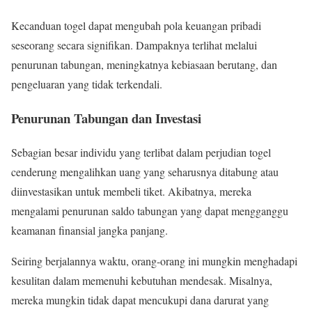
Kecanduan togel dapat mengubah pola keuangan pribadi
seseorang secara signifikan. Dampaknya terlihat melalui
penurunan tabungan, meningkatnya kebiasaan berutang, dan
pengeluaran yang tidak terkendali.
Penurunan Tabungan dan Investasi
Sebagian besar individu yang terlibat dalam perjudian togel
cenderung mengalihkan uang yang seharusnya ditabung atau
diinvestasikan untuk membeli tiket. Akibatnya, mereka
mengalami penurunan saldo tabungan yang dapat mengganggu
keamanan finansial jangka panjang.
Seiring berjalannya waktu, orang-orang ini mungkin menghadapi
kesulitan dalam memenuhi kebutuhan mendesak. Misalnya,
mereka mungkin tidak dapat mencukupi dana darurat yang