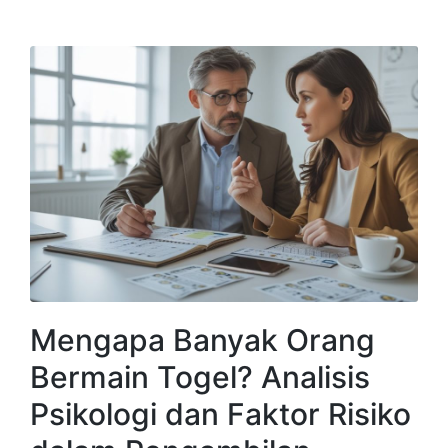
Mengapa Banyak Orang
Bermain Togel? Analisis
Psikologi dan Faktor Risiko