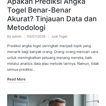
Apakah Prediksi Angka
Togel Benar-Benar
Akurat? Tinjauan Data dan
Metodologi
By
admin
09/07/2026
Judi Togel
Posted
Posted
by
in
Prediksi angka togel seringkali menjadi topik yang
menarik bagi banyak orang. Orang-orang mencari cara
untuk meningkatkan peluang menang mereka, baik
melalui analisis data atau metode lainnya. Namun, tidak
semua prediksi…
Read More