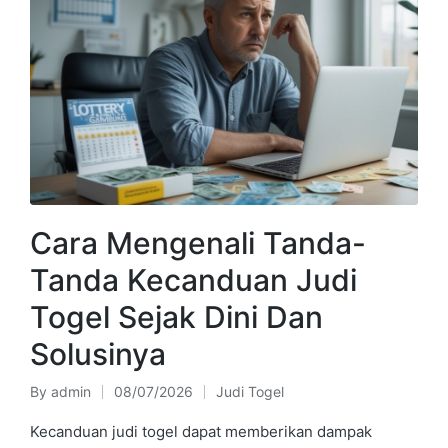
Cara Mengenali Tanda-
Tanda Kecanduan Judi
Togel Sejak Dini Dan
Solusinya
By
admin
08/07/2026
Judi Togel
Posted
Posted
by
in
Kecanduan judi togel dapat memberikan dampak