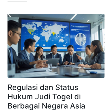
Regulasi dan Status
Hukum Judi Togel di
Berbagai Negara Asia