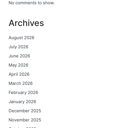
No comments to show.
Archives
August 2026
July 2026
June 2026
May 2026
April 2026
March 2026
February 2026
January 2026
December 2025
November 2025