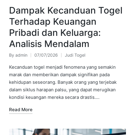
Dampak Kecanduan Togel
Terhadap Keuangan
Pribadi dan Keluarga:
Analisis Mendalam
By
admin
07/07/2026
Judi Togel
Posted
Posted
by
in
Kecanduan togel menjadi fenomena yang semakin
marak dan memberikan dampak signifikan pada
kehidupan seseorang. Banyak orang yang terjebak
dalam siklus harapan palsu, yang dapat merugikan
kondisi keuangan mereka secara drastis.…
Read More