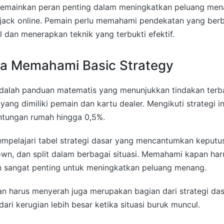
memainkan peran penting dalam meningkatkan peluang men
jack online. Pemain perlu memahami pendekatan yang ber
 dan menerapkan teknik yang terbukti efektif.
a Memahami Basic Strategy
adalah panduan matematis yang menunjukkan tindakan terb
yang dimiliki pemain dan kartu dealer. Mengikuti strategi i
tungan rumah hingga 0,5%.
mpelajari tabel strategi dasar yang mencantumkan keputusa
own, dan split dalam berbagai situasi. Memahami kapan h
n sangat penting untuk meningkatkan peluang menang.
n harus menyerah juga merupakan bagian dari strategi das
ri kerugian lebih besar ketika situasi buruk muncul.