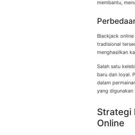
membantu, menunj
Perbedaan
Blackjack onlin
tradisional ters
menghasilkan ka
Salah satu keleb
baru dan loyal. P
dalam permainan
yang digunakan 
Strateg
Online