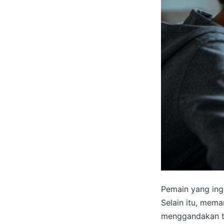
Pemain yang ingi
Selain itu, mem
menggandakan t