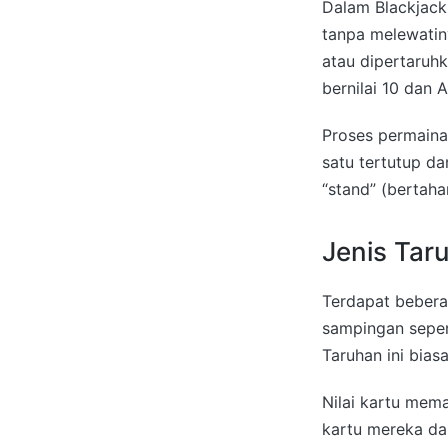
Dalam Blackjack
tanpa melewatin
atau dipertaruhk
bernilai 10 dan A
Proses permaina
satu tertutup da
“stand” (bertaha
Jenis Taru
Terdapat beberap
sampingan sepert
Taruhan ini bias
Nilai kartu mem
kartu mereka da