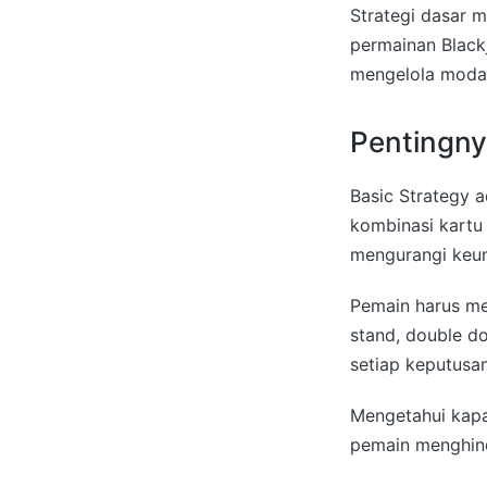
Strategi dasar 
permainan Black
mengelola modal
Pentingny
Basic Strategy 
kombinasi kartu 
mengurangi keun
Pemain harus me
stand, double d
setiap keputusa
Mengetahui kapa
pemain menghinda