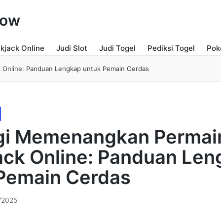
now
kjack Online
Judi Slot
Judi Togel
Pediksi Togel
Pok
k Online: Panduan Lengkap untuk Pemain Cerdas
egi Memenangkan Permai
ack Online: Panduan Le
Pemain Cerdas
/2025