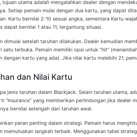
, tujuan utama adalah mengalahkan dealer dengan mendeka
ya. Setiap pemain mulai dengan dua kartu, yang dapat dita
an. Kartu bernilai 2-10 sesuai angka, sementara Kartu wajah
s dapat bernilai 1 atau 11, tergantung situasi.
n dimulai setelah taruhan dilakukan. Dealer kemudian mem
n satu terbuka. Pemain memiliki opsi untuk “hit” (menambah
n dengan kartu yang ada). Jika nilai kartu melebihi 21, pem
han dan Nilai Kartu
a jenis taruhan dalam Blackjack. Selain taruhan utama, ad
i “Insurance” yang memberikan perlindungan jika dealer me
anya bernilai setengah dari taruhan awal.
ainkan peran penting dalam strategi. Pemain harus menghi
n memutuskan langkah terbaik. Menggunakan tabel strateg