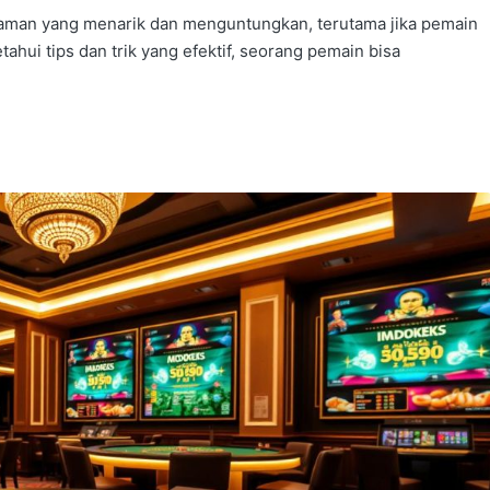
laman yang menarik dan menguntungkan, terutama jika pemain
hui tips dan trik yang efektif, seorang pemain bisa