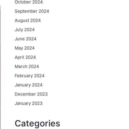
October 2024
September 2024
August 2024
July 2024
June 2024
May 2024
April 2024
March 2024
February 2024
January 2024
December 2023
January 2023
Categories