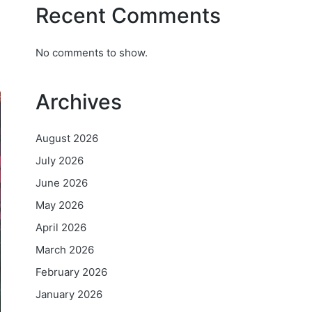
Recent Comments
No comments to show.
Archives
August 2026
July 2026
June 2026
May 2026
April 2026
March 2026
February 2026
January 2026