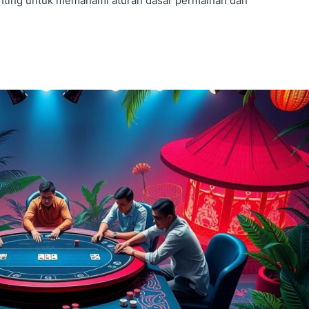
enting untuk memahami aturan dasar permainan dan