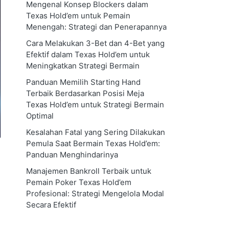
Mengenal Konsep Blockers dalam
Texas Hold’em untuk Pemain
Menengah: Strategi dan Penerapannya
Cara Melakukan 3-Bet dan 4-Bet yang
Efektif dalam Texas Hold’em untuk
Meningkatkan Strategi Bermain
Panduan Memilih Starting Hand
Terbaik Berdasarkan Posisi Meja
Texas Hold’em untuk Strategi Bermain
Optimal
Kesalahan Fatal yang Sering Dilakukan
Pemula Saat Bermain Texas Hold’em:
Panduan Menghindarinya
Manajemen Bankroll Terbaik untuk
Pemain Poker Texas Hold’em
Profesional: Strategi Mengelola Modal
Secara Efektif