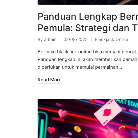
Panduan Lengkap Berm
Pemula: Strategi dan 
By
admin
02/08/2025
Blackjack Online
Posted
Posted
by
in
Bermain blackjack online bisa menjadi peng
Panduan lengkap ini akan memberikan pemaham
diperlukan untuk memulai permainan…
Read More