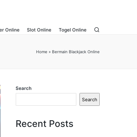
er Online
Slot Online
Togel Online
Home
»
Bermain Blackjack Online
Search
Search
Recent Posts