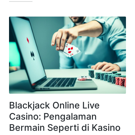
Blackjack Online Live
Casino: Pengalaman
Bermain Seperti di Kasino