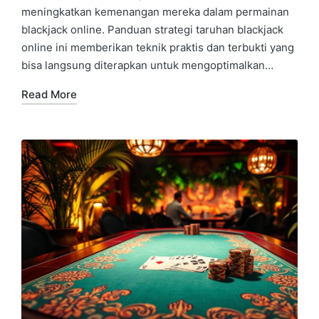
meningkatkan kemenangan mereka dalam permainan
blackjack online. Panduan strategi taruhan blackjack
online ini memberikan teknik praktis dan terbukti yang
bisa langsung diterapkan untuk mengoptimalkan…
Read More