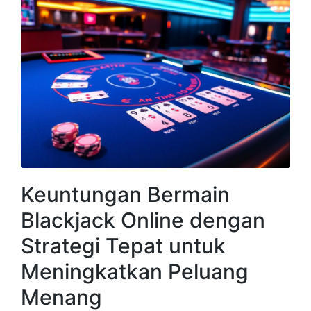
Keuntungan Bermain
Blackjack Online dengan
Strategi Tepat untuk
Meningkatkan Peluang
Menang