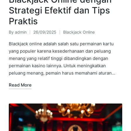
Strategi Efektif dan Tips
Praktis
By
admin
26/09/2025
Blackjack Online
Posted
Posted
by
in
Blackjack online adalah salah satu permainan kartu
yang populer karena kesederhanaan dan peluang
menang yang relatif tinggi dibandingkan dengan
permainan kasino lainnya. Untuk meningkatkan
peluang menang, pemain harus memahami aturan…
Read More