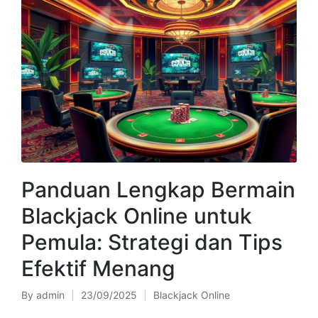
Panduan Lengkap Bermain
Blackjack Online untuk
Pemula: Strategi dan Tips
Efektif Menang
By
admin
23/09/2025
Blackjack Online
Posted
Posted