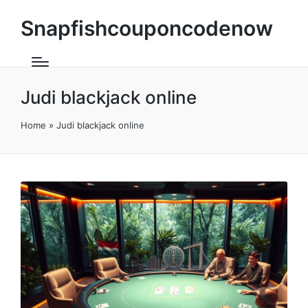
Snapfishcouponcodenow
Judi blackjack online
Home
»
Judi blackjack online