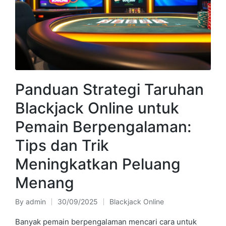
Panduan Strategi Taruhan
Blackjack Online untuk
Pemain Berpengalaman:
Tips dan Trik
Meningkatkan Peluang
Menang
By
admin
30/09/2025
Blackjack Online
Posted
Posted
by
in
Banyak pemain berpengalaman mencari cara untuk