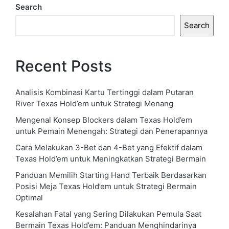
Search
Search
Recent Posts
Analisis Kombinasi Kartu Tertinggi dalam Putaran
River Texas Hold’em untuk Strategi Menang
Mengenal Konsep Blockers dalam Texas Hold’em
untuk Pemain Menengah: Strategi dan Penerapannya
Cara Melakukan 3-Bet dan 4-Bet yang Efektif dalam
Texas Hold’em untuk Meningkatkan Strategi Bermain
Panduan Memilih Starting Hand Terbaik Berdasarkan
Posisi Meja Texas Hold’em untuk Strategi Bermain
Optimal
Kesalahan Fatal yang Sering Dilakukan Pemula Saat
Bermain Texas Hold’em: Panduan Menghindarinya