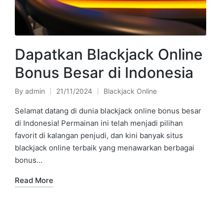
Dapatkan Blackjack Online
Bonus Besar di Indonesia
By
admin
21/11/2024
Blackjack Online
Posted
Posted
by
in
Selamat datang di dunia blackjack online bonus besar
di Indonesia! Permainan ini telah menjadi pilihan
favorit di kalangan penjudi, dan kini banyak situs
blackjack online terbaik yang menawarkan berbagai
bonus…
Read More