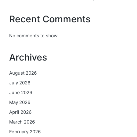
Recent Comments
No comments to show.
Archives
August 2026
July 2026
June 2026
May 2026
April 2026
March 2026
February 2026