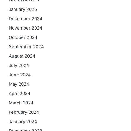
January 2025
December 2024
November 2024
October 2024
September 2024
August 2024
July 2024
June 2024
May 2024
April 2024
March 2024
February 2024
January 2024
December 2023