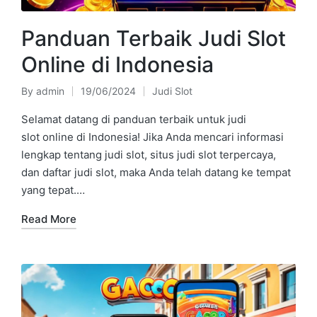
Panduan Terbaik Judi Slot
Online di Indonesia
By
admin
19/06/2024
Judi Slot
Posted
Posted
by
in
Selamat datang di panduan terbaik untuk judi
slot online di Indonesia! Jika Anda mencari informasi
lengkap tentang judi slot, situs judi slot terpercaya,
dan daftar judi slot, maka Anda telah datang ke tempat
yang tepat.…
Read More