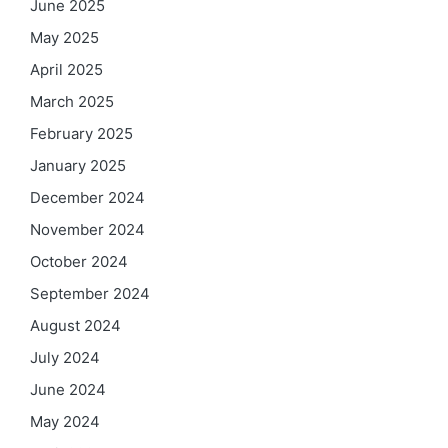
June 2025
May 2025
April 2025
March 2025
February 2025
January 2025
December 2024
November 2024
October 2024
September 2024
August 2024
July 2024
June 2024
May 2024