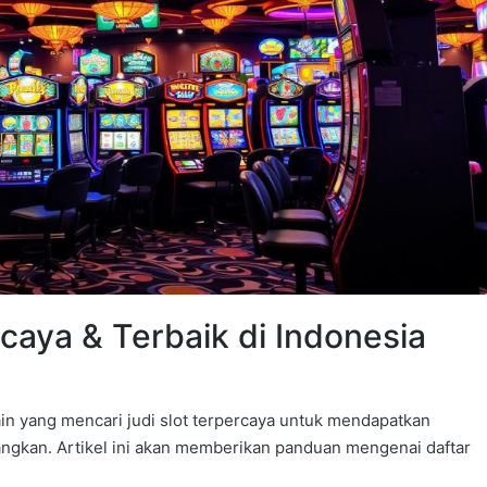
rcaya & Terbaik di Indonesia
ain yang mencari judi slot terpercaya untuk mendapatkan
kan. Artikel ini akan memberikan panduan mengenai daftar