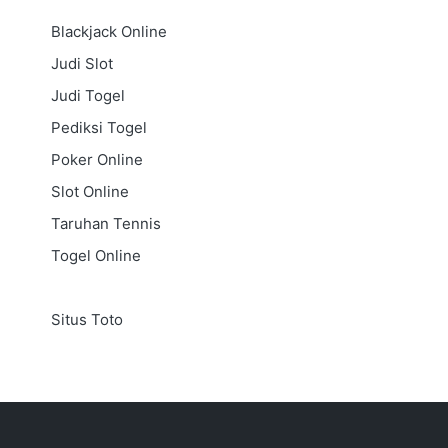
Blackjack Online
Judi Slot
Judi Togel
Pediksi Togel
Poker Online
Slot Online
Taruhan Tennis
Togel Online
Situs Toto