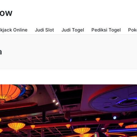
now
kjack Online
Judi Slot
Judi Togel
Pediksi Togel
Pok
a