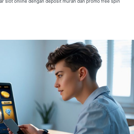
r slot online dengan deposit murah dan promo free spin