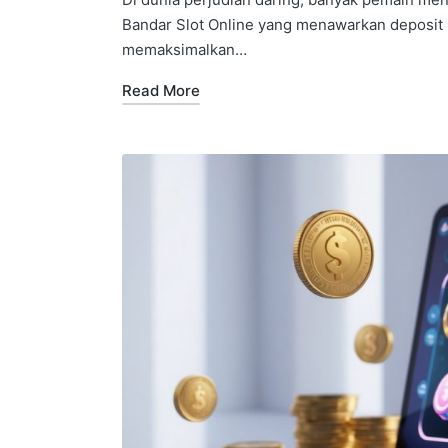
Bandar Slot Online yang menawarkan deposit 
memaksimalkan…
Read More