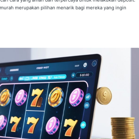
murah merupakan pilihan menarik bagi mereka yang ingin