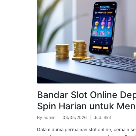
Bandar Slot Online De
Spin Harian untuk Me
By
admin
03/05/2026
Judi Slot
Posted
Posted
by
in
Dalam dunia permainan slot online, pemain s