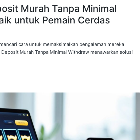
posit Murah Tanpa Minimal
baik untuk Pemain Cerdas
n mencari cara untuk memaksimalkan pengalaman mereka
ne Deposit Murah Tanpa Minimal Withdraw menawarkan solusi