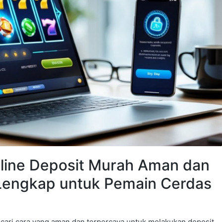
nline Deposit Murah Aman dan
Lengkap untuk Pemain Cerdas
cari cara yang aman dan terpercaya untuk melakukan deposit.