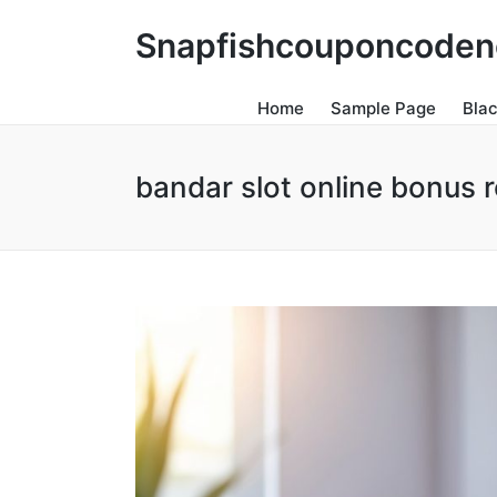
Snapfishcouponcode
Home
Sample Page
Blac
bandar slot online bonus r