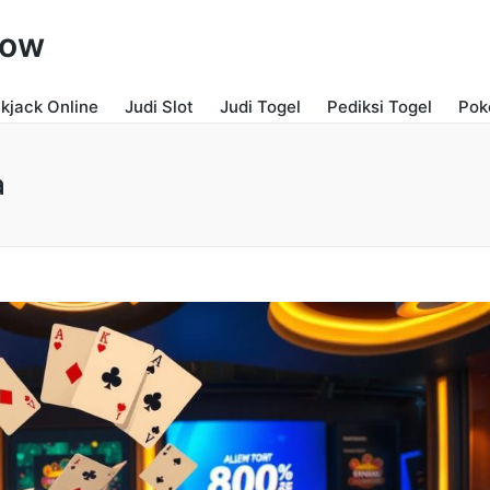
now
kjack Online
Judi Slot
Judi Togel
Pediksi Togel
Pok
a