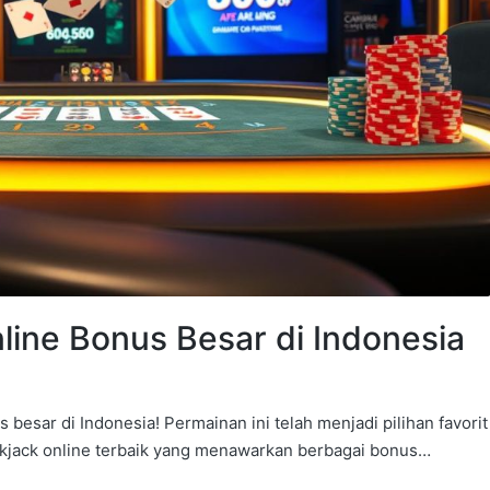
line Bonus Besar di Indonesia
 besar di Indonesia! Permainan ini telah menjadi pilihan favorit
lackjack online terbaik yang menawarkan berbagai bonus…