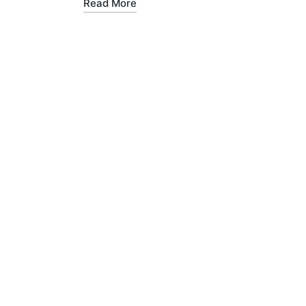
Read More