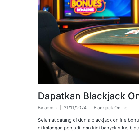
Dapatkan Blackjack On
By
admin
21/11/2024
Blackjack Online
Posted
Posted
by
in
Selamat datang di dunia blackjack online bonus
di kalangan penjudi, dan kini banyak situs b