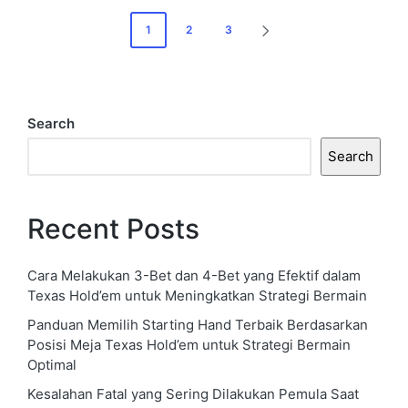
Posts
1
2
3
NEXT
pagination
PAGE
Search
Search
Recent Posts
Cara Melakukan 3-Bet dan 4-Bet yang Efektif dalam
Texas Hold’em untuk Meningkatkan Strategi Bermain
Panduan Memilih Starting Hand Terbaik Berdasarkan
Posisi Meja Texas Hold’em untuk Strategi Bermain
Optimal
Kesalahan Fatal yang Sering Dilakukan Pemula Saat