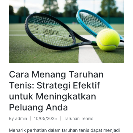
Cara Menang Taruhan
Tenis: Strategi Efektif
untuk Meningkatkan
Peluang Anda
By
admin
10/05/2025
Taruhan Tennis
Posted
Posted
by
in
Menarik perhatian dalam taruhan tenis dapat menjadi