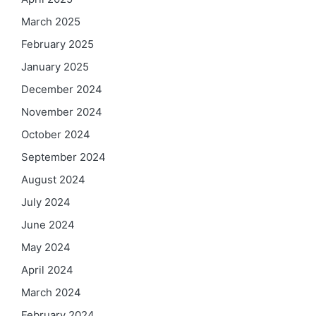
March 2025
February 2025
January 2025
December 2024
November 2024
October 2024
September 2024
August 2024
July 2024
June 2024
May 2024
April 2024
March 2024
February 2024