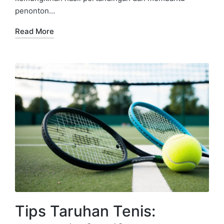
penonton…
Read More
Tips Taruhan Tenis: