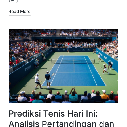
Read More
Prediksi Tenis Hari Ini:
Analisis Pertandingan dan