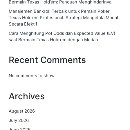
Bermain Texas Hold’em: Panduan Menghindarinya
Manajemen Bankroll Terbaik untuk Pemain Poker
Texas Hold’em Profesional: Strategi Mengelola Modal
Secara Efektif
Cara Menghitung Pot Odds dan Expected Value (EV)
saat Bermain Texas Hold’em dengan Mudah
Recent Comments
No comments to show.
Archives
August 2026
July 2026
June 2026