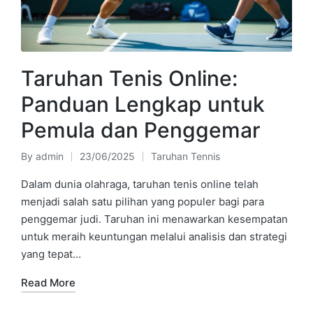
Taruhan Tenis Online:
Panduan Lengkap untuk
Pemula dan Penggemar
By
admin
23/06/2025
Taruhan Tennis
Posted
Posted
by
in
Dalam dunia olahraga, taruhan tenis online telah
menjadi salah satu pilihan yang populer bagi para
penggemar judi. Taruhan ini menawarkan kesempatan
untuk meraih keuntungan melalui analisis dan strategi
yang tepat…
Read More