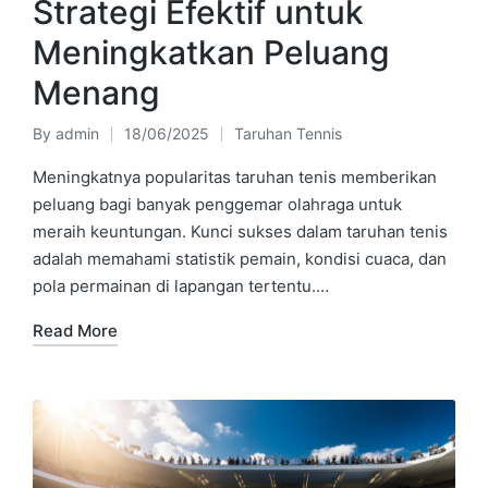
Strategi Efektif untuk
Meningkatkan Peluang
Menang
By
admin
18/06/2025
Taruhan Tennis
Posted
Posted
by
in
Meningkatnya popularitas taruhan tenis memberikan
peluang bagi banyak penggemar olahraga untuk
meraih keuntungan. Kunci sukses dalam taruhan tenis
adalah memahami statistik pemain, kondisi cuaca, dan
pola permainan di lapangan tertentu.…
Read More