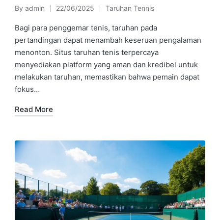
By
admin
22/06/2025
Taruhan Tennis
Posted
Posted
by
in
Bagi para penggemar tenis, taruhan pada
pertandingan dapat menambah keseruan pengalaman
menonton. Situs taruhan tenis terpercaya
menyediakan platform yang aman dan kredibel untuk
melakukan taruhan, memastikan bahwa pemain dapat
fokus…
Read More