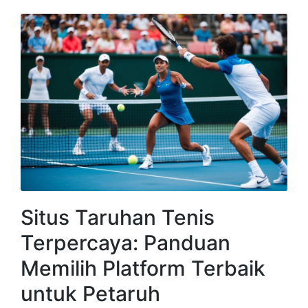
Situs Taruhan Tenis
Terpercaya: Panduan
Memilih Platform Terbaik
untuk Petaruh