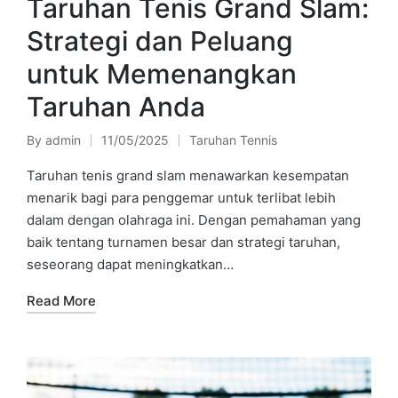
Taruhan Tenis Grand Slam:
Strategi dan Peluang
untuk Memenangkan
Taruhan Anda
By
admin
11/05/2025
Taruhan Tennis
Posted
Posted
by
in
Taruhan tenis grand slam menawarkan kesempatan
menarik bagi para penggemar untuk terlibat lebih
dalam dengan olahraga ini. Dengan pemahaman yang
baik tentang turnamen besar dan strategi taruhan,
seseorang dapat meningkatkan…
Read More