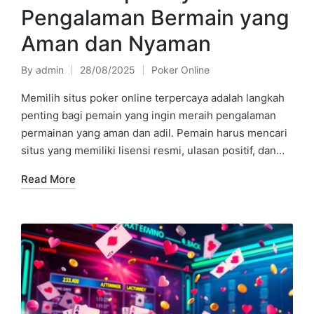
Pengalaman Bermain yang
Aman dan Nyaman
By
admin
28/08/2025
Poker Online
Posted
Posted
by
in
Memilih situs poker online terpercaya adalah langkah
penting bagi pemain yang ingin meraih pengalaman
permainan yang aman dan adil. Pemain harus mencari
situs yang memiliki lisensi resmi, ulasan positif, dan…
Read More