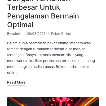
Terbesar Untuk
Pengalaman Bermain
Optimal
By
admin
26/08/2025
Poker Online
Posted
Posted
by
in
Dalam dunia permainan poker online, menemukan
tempat dengan turnamen terbesar bisa menjadi
tantangan. Banyak pemain mencari situs yang
menawarkan kualitas permainan terbaik dan peluang
memenangkan hadiah besar. Rekomendasi poker
online…
Read More