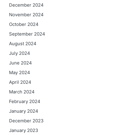
December 2024
November 2024
October 2024
September 2024
August 2024
July 2024
June 2024
May 2024
April 2024
March 2024
February 2024
January 2024
December 2023
January 2023