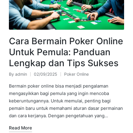
Cara Bermain Poker Online
Untuk Pemula: Panduan
Lengkap dan Tips Sukses
By
admin
02/09/2025
Poker Online
Posted
Posted
by
in
Bermain poker online bisa menjadi pengalaman
mengasyikkan bagi pemula yang ingin mencoba
keberuntungannya. Untuk memulai, penting bagi
pemain baru untuk memahami aturan dasar permainan
dan cara kerjanya. Dengan pengetahuan yang…
Read More