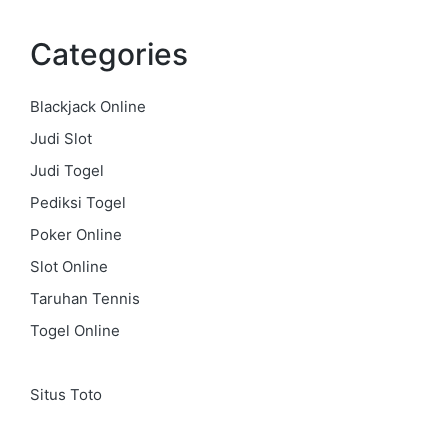
Categories
Blackjack Online
Judi Slot
Judi Togel
Pediksi Togel
Poker Online
Slot Online
Taruhan Tennis
Togel Online
Situs Toto