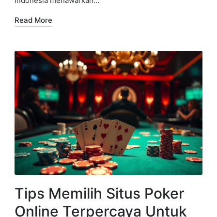
Indonesia menawarkan…
Read More
Tips Memilih Situs Poker
Online Terpercaya Untuk