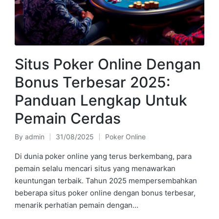
Situs Poker Online Dengan
Bonus Terbesar 2025:
Panduan Lengkap Untuk
Pemain Cerdas
By
admin
31/08/2025
Poker Online
Posted
Posted
by
in
Di dunia poker online yang terus berkembang, para
pemain selalu mencari situs yang menawarkan
keuntungan terbaik. Tahun 2025 mempersembahkan
beberapa situs poker online dengan bonus terbesar,
menarik perhatian pemain dengan…