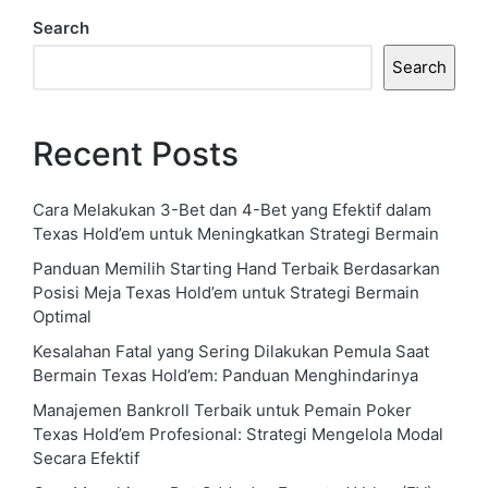
Search
Search
Recent Posts
Cara Melakukan 3-Bet dan 4-Bet yang Efektif dalam
Texas Hold’em untuk Meningkatkan Strategi Bermain
Panduan Memilih Starting Hand Terbaik Berdasarkan
Posisi Meja Texas Hold’em untuk Strategi Bermain
Optimal
Kesalahan Fatal yang Sering Dilakukan Pemula Saat
Bermain Texas Hold’em: Panduan Menghindarinya
Manajemen Bankroll Terbaik untuk Pemain Poker
Texas Hold’em Profesional: Strategi Mengelola Modal
Secara Efektif