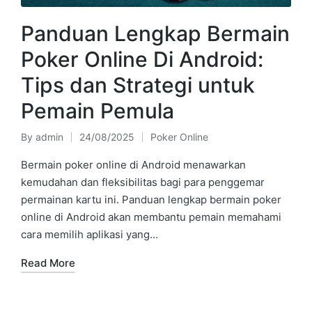
Panduan Lengkap Bermain
Poker Online Di Android:
Tips dan Strategi untuk
Pemain Pemula
By
admin
24/08/2025
Poker Online
Posted
Posted
by
in
Bermain poker online di Android menawarkan
kemudahan dan fleksibilitas bagi para penggemar
permainan kartu ini. Panduan lengkap bermain poker
online di Android akan membantu pemain memahami
cara memilih aplikasi yang…
Read More