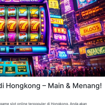
 di Hongkong – Main & Menang!
 game slot online terpopuler di Hongkong. Anda akan