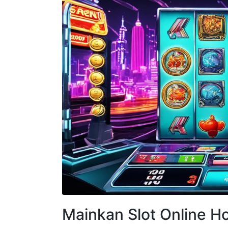
Mainkan Slot Online H