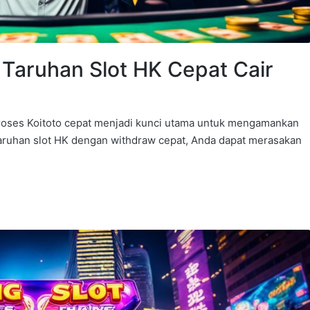
 Taruhan Slot HK Cepat Cair
proses Koitoto cepat menjadi kunci utama untuk mengamankan
aruhan slot HK dengan withdraw cepat, Anda dapat merasakan