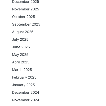
December 2025
November 2025
October 2025
September 2025
August 2025
July 2025
June 2025
May 2025
April 2025
March 2025
February 2025
January 2025
December 2024
November 2024