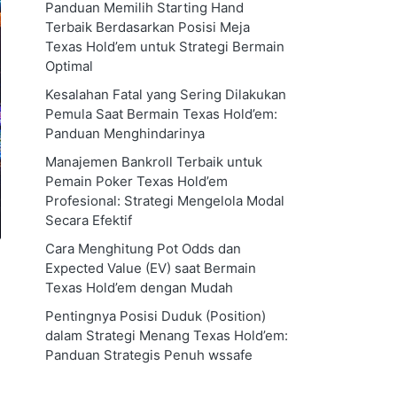
Panduan Memilih Starting Hand
Terbaik Berdasarkan Posisi Meja
Texas Hold’em untuk Strategi Bermain
Optimal
Kesalahan Fatal yang Sering Dilakukan
Pemula Saat Bermain Texas Hold’em:
Panduan Menghindarinya
Manajemen Bankroll Terbaik untuk
Pemain Poker Texas Hold’em
Profesional: Strategi Mengelola Modal
Secara Efektif
Cara Menghitung Pot Odds dan
Expected Value (EV) saat Bermain
Texas Hold’em dengan Mudah
Pentingnya Posisi Duduk (Position)
dalam Strategi Menang Texas Hold’em:
Panduan Strategis Penuh wssafe