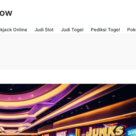
now
kjack Online
Judi Slot
Judi Togel
Pediksi Togel
Pok