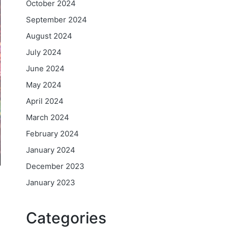
October 2024
September 2024
August 2024
July 2024
June 2024
May 2024
April 2024
March 2024
February 2024
January 2024
December 2023
January 2023
Categories