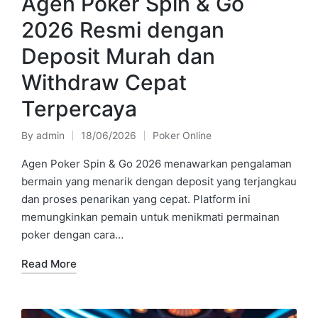
Agen Poker Spin & Go
2026 Resmi dengan
Deposit Murah dan
Withdraw Cepat
Terpercaya
By
admin
18/06/2026
Poker Online
Posted
Posted
by
in
Agen Poker Spin & Go 2026 menawarkan pengalaman
bermain yang menarik dengan deposit yang terjangkau
dan proses penarikan yang cepat. Platform ini
memungkinkan pemain untuk menikmati permainan
poker dengan cara…
Read More