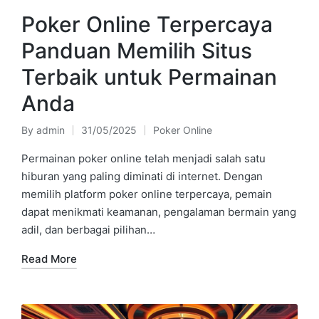
Poker Online Terpercaya
Panduan Memilih Situs
Terbaik untuk Permainan
Anda
By
admin
31/05/2025
Poker Online
Posted
Posted
by
in
Permainan poker online telah menjadi salah satu
hiburan yang paling diminati di internet. Dengan
memilih platform poker online terpercaya, pemain
dapat menikmati keamanan, pengalaman bermain yang
adil, dan berbagai pilihan…
Read More