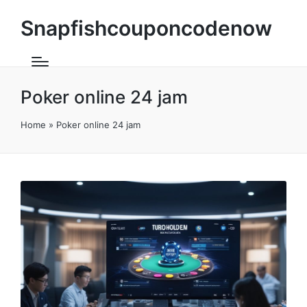
Snapfishcouponcodenow
Poker online 24 jam
Home
»
Poker online 24 jam