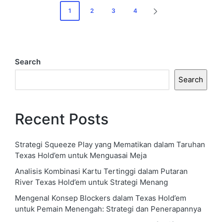
Posts
1
2
3
4
NEXT
pagination
PAGE
Search
Search
Recent Posts
Strategi Squeeze Play yang Mematikan dalam Taruhan
Texas Hold’em untuk Menguasai Meja
Analisis Kombinasi Kartu Tertinggi dalam Putaran
River Texas Hold’em untuk Strategi Menang
Mengenal Konsep Blockers dalam Texas Hold’em
untuk Pemain Menengah: Strategi dan Penerapannya