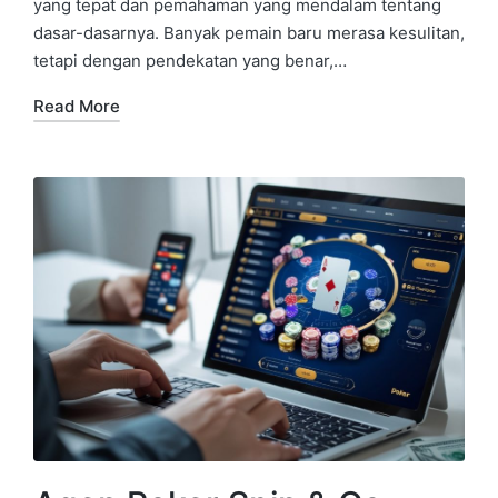
yang tepat dan pemahaman yang mendalam tentang
dasar-dasarnya. Banyak pemain baru merasa kesulitan,
tetapi dengan pendekatan yang benar,…
Read More