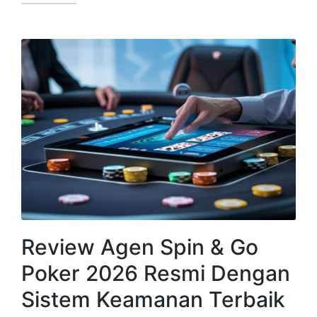
Review Agen Spin & Go
Poker 2026 Resmi Dengan
Sistem Keamanan Terbaik