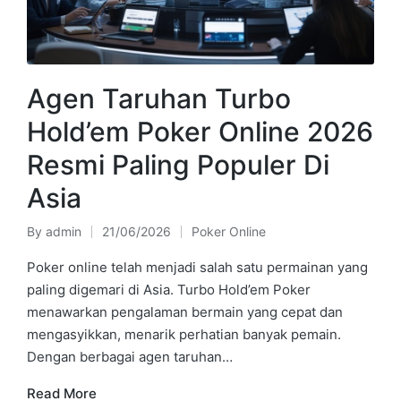
Agen Taruhan Turbo
Hold’em Poker Online 2026
Resmi Paling Populer Di
Asia
By
admin
21/06/2026
Poker Online
Posted
Posted
by
in
Poker online telah menjadi salah satu permainan yang
paling digemari di Asia. Turbo Hold’em Poker
menawarkan pengalaman bermain yang cepat dan
mengasyikkan, menarik perhatian banyak pemain.
Dengan berbagai agen taruhan…
Read More