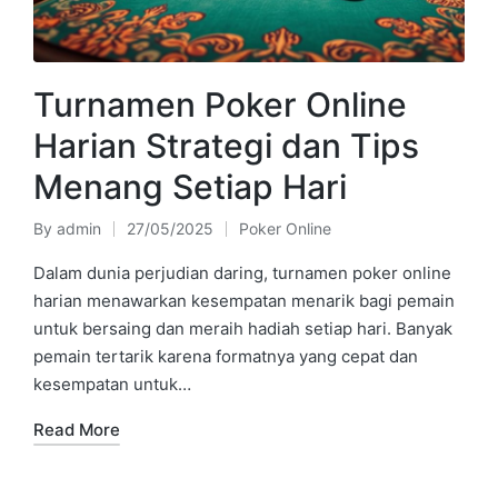
Turnamen Poker Online
Harian Strategi dan Tips
Menang Setiap Hari
By
admin
27/05/2025
Poker Online
Posted
Posted
by
in
Dalam dunia perjudian daring, turnamen poker online
harian menawarkan kesempatan menarik bagi pemain
untuk bersaing dan meraih hadiah setiap hari. Banyak
pemain tertarik karena formatnya yang cepat dan
kesempatan untuk…
Read More