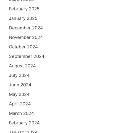
February 2025
January 2025
December 2024
November 2024
October 2024
September 2024
August 2024
July 2024
June 2024
May 2024
April 2024
March 2024
February 2024
January 2024