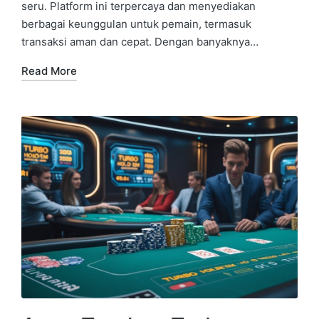
seru. Platform ini terpercaya dan menyediakan
berbagai keunggulan untuk pemain, termasuk
transaksi aman dan cepat. Dengan banyaknya…
Read More