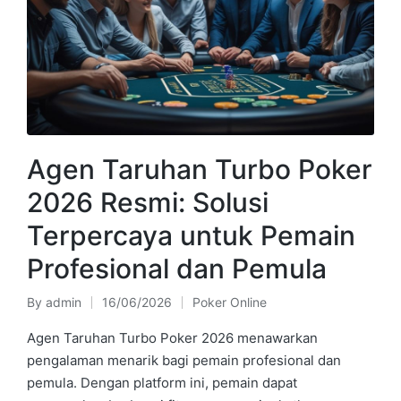
Agen Taruhan Turbo Poker
2026 Resmi: Solusi
Terpercaya untuk Pemain
Profesional dan Pemula
By
admin
16/06/2026
Poker Online
Posted
Posted
by
in
Agen Taruhan Turbo Poker 2026 menawarkan
pengalaman menarik bagi pemain profesional dan
pemula. Dengan platform ini, pemain dapat