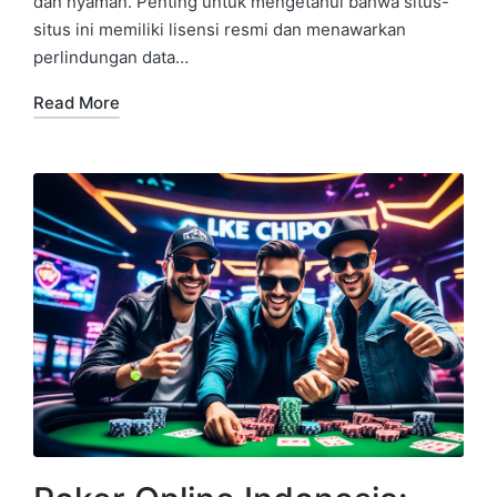
dan nyaman. Penting untuk mengetahui bahwa situs-
situs ini memiliki lisensi resmi dan menawarkan
perlindungan data…
Read More