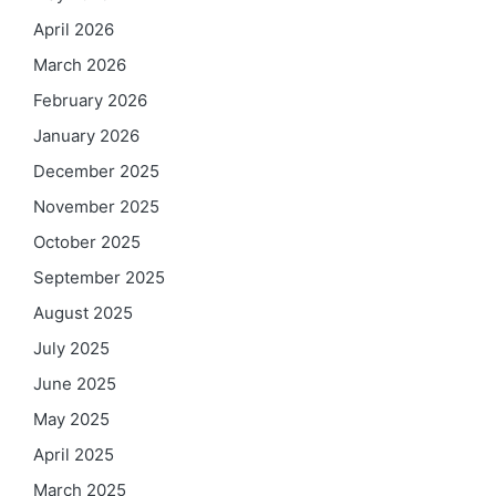
April 2026
March 2026
February 2026
January 2026
December 2025
November 2025
October 2025
September 2025
August 2025
July 2025
June 2025
May 2025
April 2025
March 2025