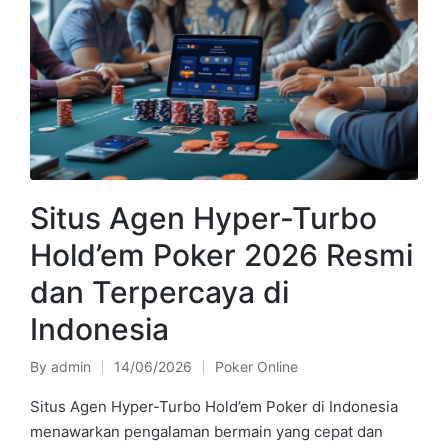
Situs Agen Hyper-Turbo
Hold’em Poker 2026 Resmi
dan Terpercaya di
Indonesia
By
admin
14/06/2026
Poker Online
Posted
Posted
by
in
Situs Agen Hyper-Turbo Hold’em Poker di Indonesia
menawarkan pengalaman bermain yang cepat dan