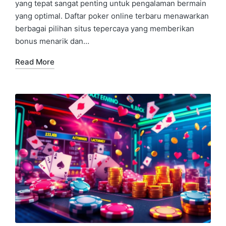
yang tepat sangat penting untuk pengalaman bermain
yang optimal. Daftar poker online terbaru menawarkan
berbagai pilihan situs tepercaya yang memberikan
bonus menarik dan…
Read More