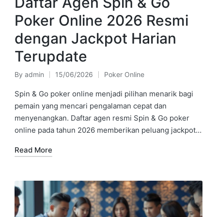
Daftar Agen Spin & Go
Poker Online 2026 Resmi
dengan Jackpot Harian
Terupdate
By
admin
15/06/2026
Poker Online
Posted
Posted
by
in
Spin & Go poker online menjadi pilihan menarik bagi
pemain yang mencari pengalaman cepat dan
menyenangkan. Daftar agen resmi Spin & Go poker
online pada tahun 2026 memberikan peluang jackpot…
Read More