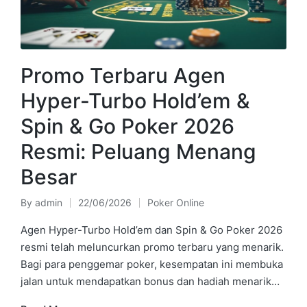
Promo Terbaru Agen
Hyper-Turbo Hold’em &
Spin & Go Poker 2026
Resmi: Peluang Menang
Besar
By
admin
22/06/2026
Poker Online
Posted
Posted
by
in
Agen Hyper-Turbo Hold’em dan Spin & Go Poker 2026
resmi telah meluncurkan promo terbaru yang menarik.
Bagi para penggemar poker, kesempatan ini membuka
jalan untuk mendapatkan bonus dan hadiah menarik…