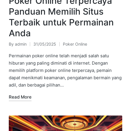
Poker Online Terpercaya
Panduan Memilih Situs
Terbaik untuk Permainan
Anda
By
admin
31/05/2025
Poker Online
Posted
Posted
by
in
Permainan poker online telah menjadi salah satu
hiburan yang paling diminati di internet. Dengan
memilih platform poker online terpercaya, pemain
dapat menikmati keamanan, pengalaman bermain yang
adil, dan berbagai pilihan…
Read More