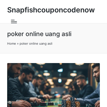
Snapfishcouponcodenow
poker online uang asli
Home
»
poker online uang asli