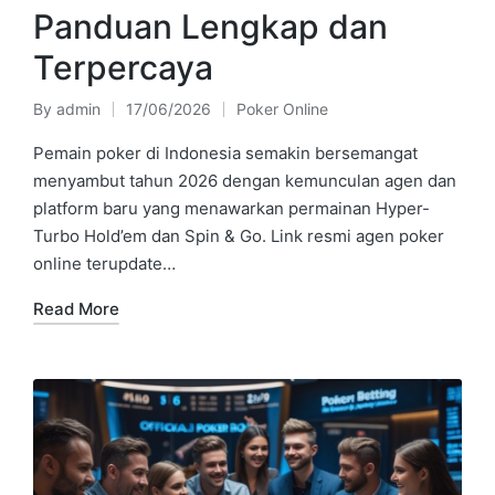
Panduan Lengkap dan
Terpercaya
By
admin
17/06/2026
Poker Online
Posted
Posted
by
in
Pemain poker di Indonesia semakin bersemangat
menyambut tahun 2026 dengan kemunculan agen dan
platform baru yang menawarkan permainan Hyper-
Turbo Hold’em dan Spin & Go. Link resmi agen poker
online terupdate…
Read More