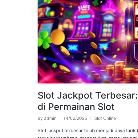
Slot Jackpot Terbesa
di Permainan Slot
By
admin
14/02/2025
Slot Online
Posted
Posted
by
in
Slot jackpot terbesar telah menjadi daya tarik