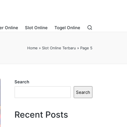
er Online
Slot Online
Togel Online
Home
»
Slot Online Terbaru
»
Page 5
Search
Search
Recent Posts