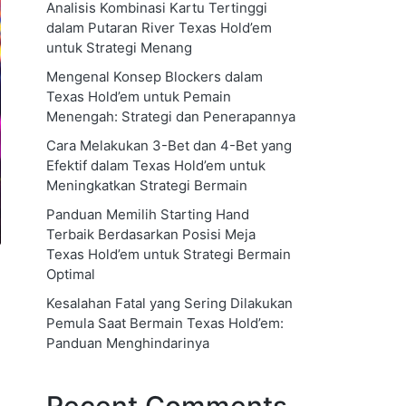
Analisis Kombinasi Kartu Tertinggi
dalam Putaran River Texas Hold’em
untuk Strategi Menang
Mengenal Konsep Blockers dalam
Texas Hold’em untuk Pemain
Menengah: Strategi dan Penerapannya
Cara Melakukan 3-Bet dan 4-Bet yang
Efektif dalam Texas Hold’em untuk
Meningkatkan Strategi Bermain
Panduan Memilih Starting Hand
Terbaik Berdasarkan Posisi Meja
Texas Hold’em untuk Strategi Bermain
Optimal
Kesalahan Fatal yang Sering Dilakukan
Pemula Saat Bermain Texas Hold’em:
Panduan Menghindarinya
Recent Comments