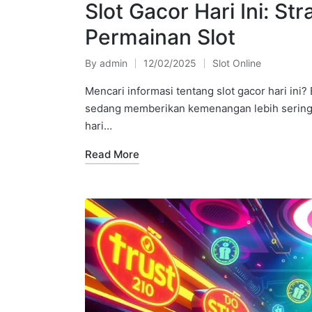
Slot Gacor Hari Ini: St
Permainan Slot
By
admin
12/02/2025
Slot Online
Posted
Posted
by
in
Mencari informasi tentang slot gacor hari in
sedang memberikan kemenangan lebih sering.
hari…
Read More