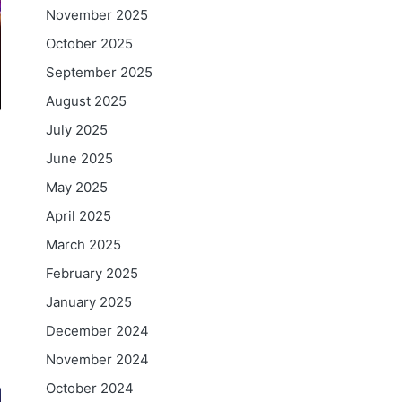
November 2025
October 2025
September 2025
August 2025
July 2025
June 2025
May 2025
April 2025
March 2025
February 2025
January 2025
December 2024
November 2024
October 2024