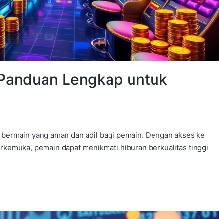
: Panduan Lengkap untuk
 bermain yang aman dan adil bagi pemain. Dengan akses ke
erkemuka, pemain dapat menikmati hiburan berkualitas tinggi