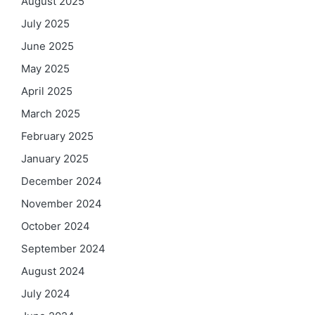
August 2025
July 2025
June 2025
May 2025
April 2025
March 2025
February 2025
January 2025
December 2024
November 2024
October 2024
September 2024
August 2024
July 2024