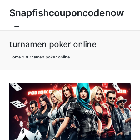
Snapfishcouponcodenow
turnamen poker online
Home
»
turnamen poker online