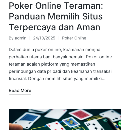
Poker Online Teraman:
Panduan Memilih Situs
Terpercaya dan Aman
By
admin
24/10/2025
Poker Online
Posted
Posted
by
in
Dalam dunia poker online, keamanan menjadi
perhatian utama bagi banyak pemain. Poker online
teraman adalah platform yang memastikan
perlindungan data pribadi dan keamanan transaksi
finansial. Dengan memilih situs yang memiliki…
Read More