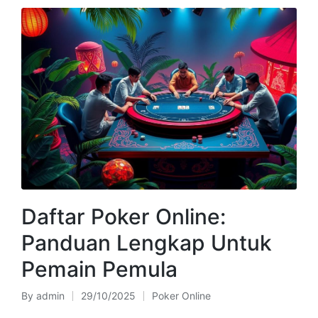
Daftar Poker Online:
Panduan Lengkap Untuk
Pemain Pemula
By
admin
29/10/2025
Poker Online
Posted
Posted