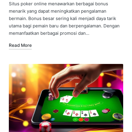
by
in
Situs poker online menawarkan berbagai bonus
menarik yang dapat meningkatkan pengalaman
bermain. Bonus besar sering kali menjadi daya tarik
utama bagi pemain baru dan berpengalaman. Dengan
memanfaatkan berbagai promosi dan…
Read More