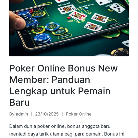
Poker Online Bonus New
Member: Panduan
Lengkap untuk Pemain
Baru
By
admin
23/10/2025
Poker Online
Posted
Posted
by
in
Dalam dunia poker online, bonus anggota baru
menjadi daya tarik utama bagi para pemain. Bonus ini