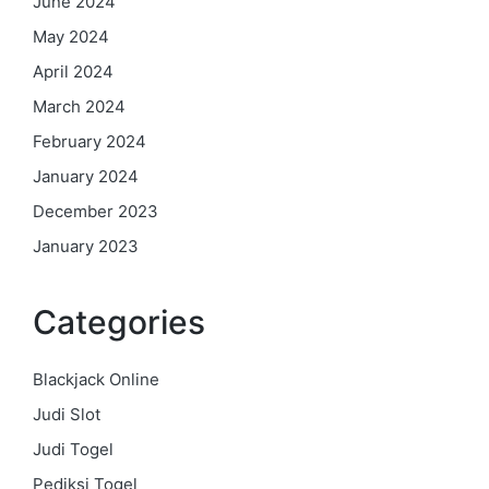
June 2024
May 2024
April 2024
March 2024
February 2024
January 2024
December 2023
January 2023
Categories
Blackjack Online
Judi Slot
Judi Togel
Pediksi Togel