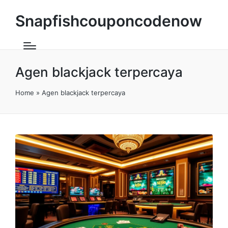
Snapfishcouponcodenow
Agen blackjack terpercaya
Home
»
Agen blackjack terpercaya