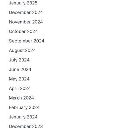
January 2025
December 2024
November 2024
October 2024
September 2024
August 2024
July 2024
June 2024
May 2024
April 2024
March 2024
February 2024
January 2024
December 2023