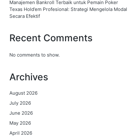
Manajemen Bankroll Terbaik untuk Pemain Poker
Texas Hold’em Profesional: Strategi Mengelola Modal
Secara Efektif
Recent Comments
No comments to show.
Archives
August 2026
July 2026
June 2026
May 2026
April 2026